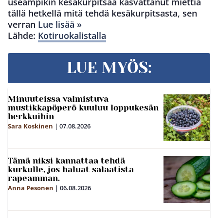
useampikin kesäkurpitsaa kasvattanut miettiä
tällä hetkellä mitä tehdä kesäkurpitsasta, sen
verran
Lue lisää »
Lähde:
Kotiruokalistalla
LUE MYÖS:
Minuuteissa valmistuva
mustikkapöperö kuuluu loppukesän
herkkuihin
Sara Koskinen
|
07.08.2026
Tämä niksi kannattaa tehdä
kurkulle, jos haluat salaatista
rapeamman.
Anna Pesonen
|
06.08.2026