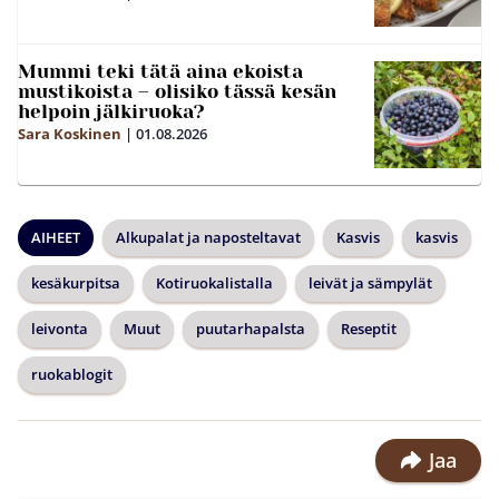
Mummi teki tätä aina ekoista
mustikoista – olisiko tässä kesän
helpoin jälkiruoka?
Sara Koskinen
|
01.08.2026
AIHEET
Alkupalat ja naposteltavat
Kasvis
kasvis
kesäkurpitsa
Kotiruokalistalla
leivät ja sämpylät
leivonta
Muut
puutarhapalsta
Reseptit
ruokablogit
Jaa