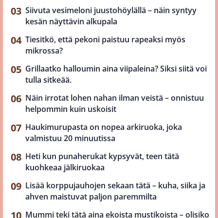
Siivuta vesimeloni juustohöylällä – näin syntyy
kesän näyttävin alkupala
Tiesitkö, että pekoni paistuu rapeaksi myös
mikrossa?
Grillaatko halloumin aina viipaleina? Siksi siitä voi
tulla sitkeää.
Näin irrotat lohen nahan ilman veistä – onnistuu
helpommin kuin uskoisit
Haukimurupasta on nopea arkiruoka, joka
valmistuu 20 minuutissa
Heti kun punaherukat kypsyvät, teen tätä
kuohkeaa jälkiruokaa
Lisää korppujauhojen sekaan tätä – kuha, siika ja
ahven maistuvat paljon paremmilta
Mummi teki tätä aina ekoista mustikoista – olisiko