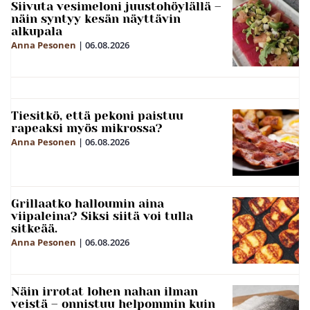
Siivuta vesimeloni juustohöylällä –
näin syntyy kesän näyttävin
alkupala
Anna Pesonen
|
06.08.2026
Tiesitkö, että pekoni paistuu
rapeaksi myös mikrossa?
Anna Pesonen
|
06.08.2026
Grillaatko halloumin aina
viipaleina? Siksi siitä voi tulla
sitkeää.
Anna Pesonen
|
06.08.2026
Näin irrotat lohen nahan ilman
veistä – onnistuu helpommin kuin