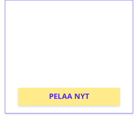
1€ = 10€ arvosta
ilmaiskierroksia ilman
kierrätystä!
Talleta 1€
Saat heti 50 ilmaiskierrosta Tuohi
1000 -peliin (arvo 0,20€ per kierros)!
Ei kierrätysvaatimusta!
PELAA NYT