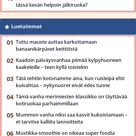
tässä kesän helpoin jälkiruoka?
Luetuimmat
Tuttu mauste auttaa karkottamaan
banaanikärpäset keittiöstä
Kaadoin päiväysvanhaa piimää kylpyhuoneen
kaakeleille – teen kyllä toistekin
Tätä tehtiin kotonamme aina, kun ruisleipä ehti
kuivahtaa – nykynuoret eivät edes tunne
Tämä vanha merimiesten klassikko on täyttävää
kotiruokaa parhaimmillaan
Mummon vanha niksi saa kasvit kukoistamaan –
et tarvitse kalliita lannoitteita
Mustikka-smoothie on oikeaa super foodia