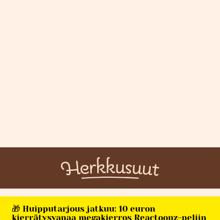
🎁 Huipputarjous jatkuu: 10 euron
kierrätysvapaa megakierros Reactoonz-peliin