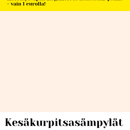
- vain 1 eurolla!
Kesäkurpitsasämpylät