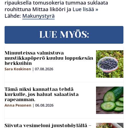
ripauksella tomusokeria tummaa suklaata
rouhittuna Mittaa likööri ja
Lue lisää »
Lähde:
Makunystyrä
LUE MYÖS:
Minuuteissa valmistuva
mustikkapöperö kuuluu loppukesän
herkkuihin
Sara Koskinen
|
07.08.2026
Tämä niksi kannattaa tehdä
kurkulle, jos haluat salaatista
rapeamman.
Anna Pesonen
|
06.08.2026
Siivuta vesimeloni juustohöylällä –