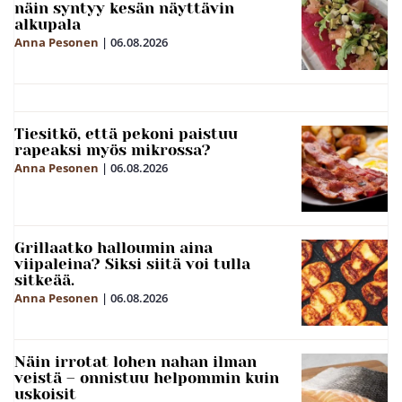
näin syntyy kesän näyttävin
alkupala
Anna Pesonen
|
06.08.2026
Tiesitkö, että pekoni paistuu
rapeaksi myös mikrossa?
Anna Pesonen
|
06.08.2026
Grillaatko halloumin aina
viipaleina? Siksi siitä voi tulla
sitkeää.
Anna Pesonen
|
06.08.2026
Näin irrotat lohen nahan ilman
veistä – onnistuu helpommin kuin
uskoisit