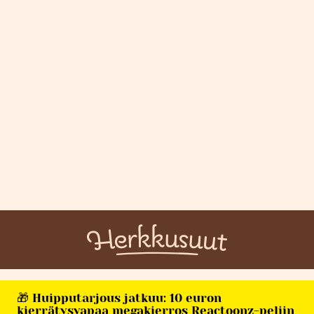
🎁 Huipputarjous jatkuu: 10 euron
kierrätysvapaa megakierros Reactoonz-peliin