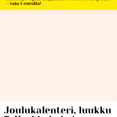
- vain 1 eurolla!
Joulukalenteri, luukku