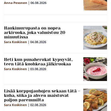
Anna Pesonen
|
06.08.2026
Haukimurupasta on nopea
arkiruoka, joka valmistuu 20
minuutissa
Sara Koskinen
|
04.08.2026
Heti kun punaherukat kypsyvät,
teen tätä kuohkeaa jälkiruokaa
Sara Koskinen
|
03.08.2026
Lisää korppujauhojen sekaan tätä –
kuha, siika ja ahven maistuvat
paljon paremmilta
Sara Koskinen
|
02.08.2026