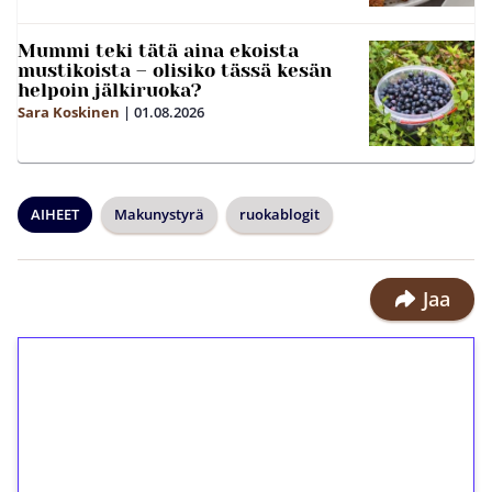
Mummi teki tätä aina ekoista
mustikoista – olisiko tässä kesän
helpoin jälkiruoka?
Sara Koskinen
|
01.08.2026
AIHEET
Makunystyrä
ruokablogit
Jaa
1€ = 10€ arvosta
ilmaiskierroksia ilman
kierrätystä!