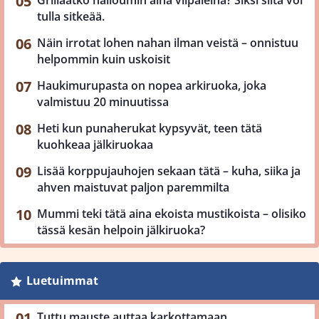
Grillaatko halloumin aina viipaleina? Siksi siitä voi
tulla sitkeää.
Näin irrotat lohen nahan ilman veistä – onnistuu
helpommin kuin uskoisit
Haukimurupasta on nopea arkiruoka, joka
valmistuu 20 minuutissa
Heti kun punaherukat kypsyvät, teen tätä
kuohkeaa jälkiruokaa
Lisää korppujauhojen sekaan tätä – kuha, siika ja
ahven maistuvat paljon paremmilta
Mummi teki tätä aina ekoista mustikoista – olisiko
tässä kesän helpoin jälkiruoka?
Luetuimmat
Tuttu mauste auttaa karkottamaan