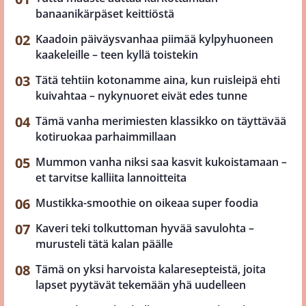
banaanikärpäset keittiöstä
Kaadoin päiväysvanhaa piimää kylpyhuoneen
kaakeleille – teen kyllä toistekin
Tätä tehtiin kotonamme aina, kun ruisleipä ehti
kuivahtaa – nykynuoret eivät edes tunne
Tämä vanha merimiesten klassikko on täyttävää
kotiruokaa parhaimmillaan
Mummon vanha niksi saa kasvit kukoistamaan –
et tarvitse kalliita lannoitteita
Mustikka-smoothie on oikeaa super foodia
Kaveri teki tolkuttoman hyvää savulohta –
murusteli tätä kalan päälle
Tämä on yksi harvoista kalaresepteistä, joita
lapset pyytävät tekemään yhä uudelleen