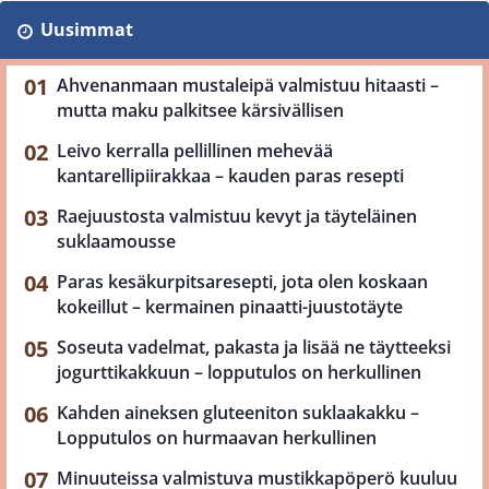
Uusimmat
Ahvenanmaan mustaleipä valmistuu hitaasti –
mutta maku palkitsee kärsivällisen
Leivo kerralla pellillinen mehevää
kantarellipiirakkaa – kauden paras resepti
Raejuustosta valmistuu kevyt ja täyteläinen
suklaamousse
Paras kesäkurpitsaresepti, jota olen koskaan
kokeillut – kermainen pinaatti-juustotäyte
Soseuta vadelmat, pakasta ja lisää ne täytteeksi
jogurttikakkuun – lopputulos on herkullinen
Kahden aineksen gluteeniton suklaakakku –
Lopputulos on hurmaavan herkullinen
Minuuteissa valmistuva mustikkapöperö kuuluu