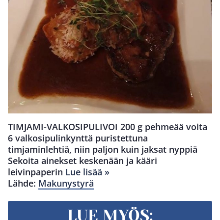
TIMJAMI-VALKOSIPULIVOI 200 g pehmeää voita
6 valkosipulinkynttä puristettuna
timjaminlehtiä, niin paljon kuin jaksat nyppiä
Sekoita ainekset keskenään ja kääri
leivinpaperin
Lue lisää »
Lähde:
Makunystyrä
LUE MYÖS: