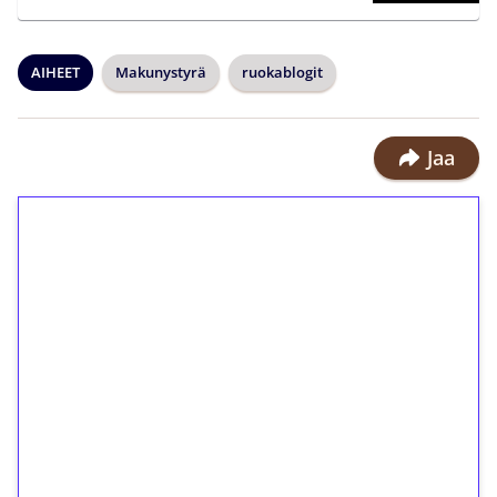
AIHEET
Makunystyrä
ruokablogit
Jaa
1€ = 10€ arvosta
ilmaiskierroksia ilman
kierrätystä!
Talleta 1€
Saat heti 50 ilmaiskierrosta Tuohi
1000 -peliin (arvo 0,20€ per kierros)!
Ei kierrätysvaatimusta!