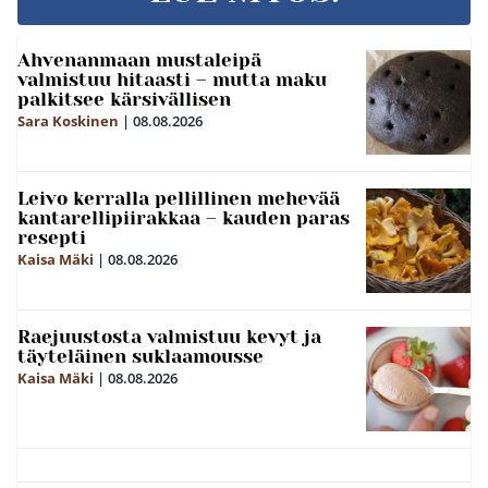
Ahvenanmaan mustaleipä
valmistuu hitaasti – mutta maku
palkitsee kärsivällisen
Sara Koskinen
|
08.08.2026
Leivo kerralla pellillinen mehevää
kantarellipiirakkaa – kauden paras
resepti
Kaisa Mäki
|
08.08.2026
Raejuustosta valmistuu kevyt ja
täyteläinen suklaamousse
Kaisa Mäki
|
08.08.2026