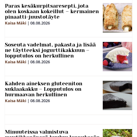
Paras kesäkurpitsaresepti, jota
olen koskaan kokeillut – kermainen
pinaatti-juustotäyte
Kaisa Mäki
|
08.08.2026
Soseuta vadelmat, pakasta ja lisää
ne täytteeksi jogurttikakkuun –
lopputulos on herkullinen
Kaisa Mäki
|
08.08.2026
Kahden aineksen gluteeniton
suklaakakku – Lopputulos on
hurmaavan herkullinen
Kaisa Mäki
|
08.08.2026
Minuuteissa valmistuva