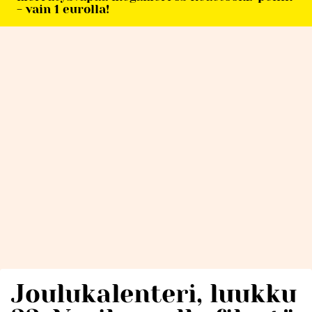
- vain 1 eurolla!
Joulukalenteri, luukku