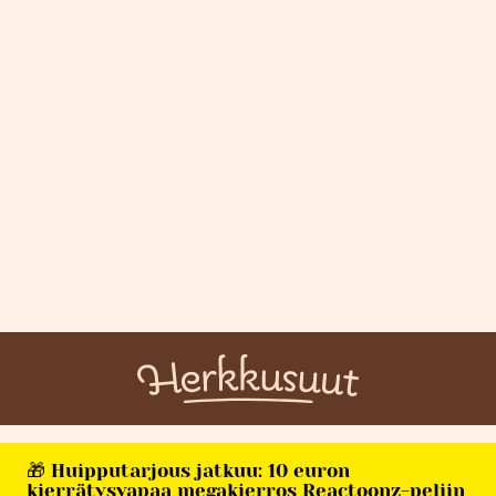
🎁 Huipputarjous jatkuu: 10 euron
kierrätysvapaa megakierros Reactoonz-peliin