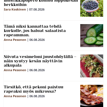
mustikkapöperö kuuluu loppukesän
herkkuihin
Sara Koskinen
|
07.08.2026
Tämä niksi kannattaa tehdä
kurkulle, jos haluat salaatista
rapeamman.
Anna Pesonen
|
06.08.2026
Siivuta vesimeloni juustohöylällä –
näin syntyy kesän näyttävin
alkupala
Anna Pesonen
|
06.08.2026
Tiesitkö, että pekoni paistuu
rapeaksi myös mikrossa?
Anna Pesonen
|
06.08.2026