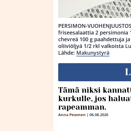
PERSIMON-VUOHENJUUSTOSAL
friseesalaattia 2 persimonia
chevreä 100 g paahdettuja ja
oliiviöljyä 1/2 rkl valkoista
Lu
Lähde:
Makunystyrä
L
Tämä niksi kannat
kurkulle, jos halua
rapeamman.
Anna Pesonen
|
06.08.2026