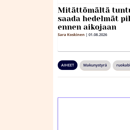
Mitättömältä tuntu
saada hedelmät p
ennen aikojaan
Sara Koskinen
|
01.08.2026
AIHEET
Makunystyrä
ruokabl
1€ = 10€ arvosta 
kierrätystä!