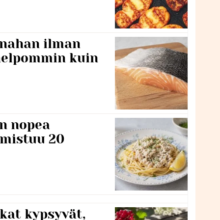
 nahan ilman
 helpommin kuin
n nopea
lmistuu 20
kat kypsyvät,