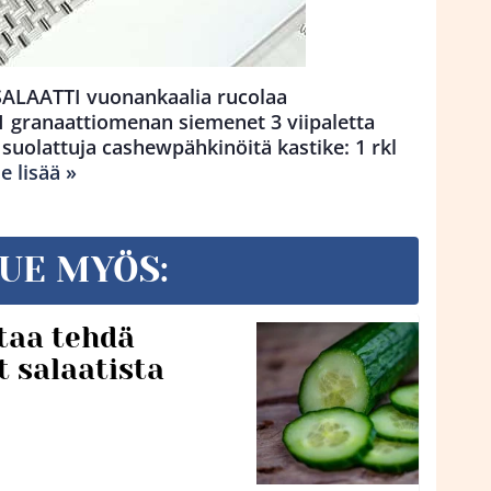
AATTI vuonankaalia rucolaa
 1 granaattiomenan siemenet 3 viipaletta
 suolattuja cashewpähkinöitä kastike: 1 rkl
e lisää »
UE MYÖS:
taa tehdä
t salaatista