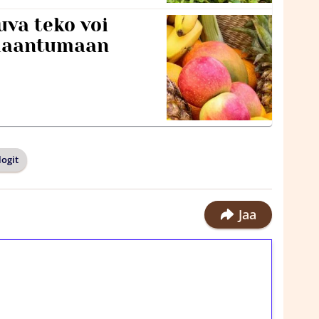
va teko voi
ilaantumaan
ogit
Jaa
ilmaiskierroksia ilman