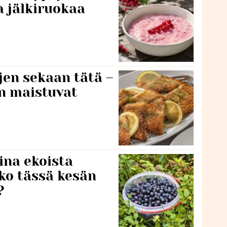
a jälkiruokaa
jen sekaan tätä –
en maistuvat
ina ekoista
iko tässä kesän
?