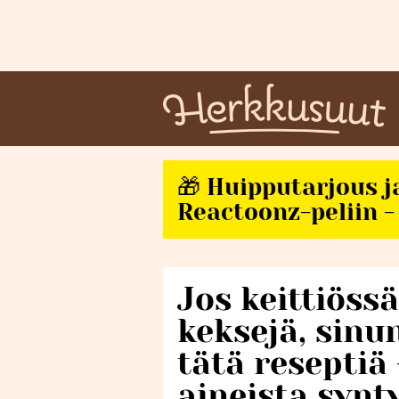
🎁 Huipputarjous j
Reactoonz-peliin - 
Jos keittiössä
keksejä, sinu
tätä reseptiä
aineista synt