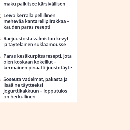
maku palkitsee kärsivällisen
Leivo kerralla pellillinen
mehevää kantarellipiirakkaa –
kauden paras resepti
Raejuustosta valmistuu kevyt
ja täyteläinen suklaamousse
Paras kesäkurpitsaresepti, jota
olen koskaan kokeillut –
kermainen pinaatti-juustotäyte
Soseuta vadelmat, pakasta ja
lisää ne täytteeksi
jogurttikakkuun – lopputulos
on herkullinen