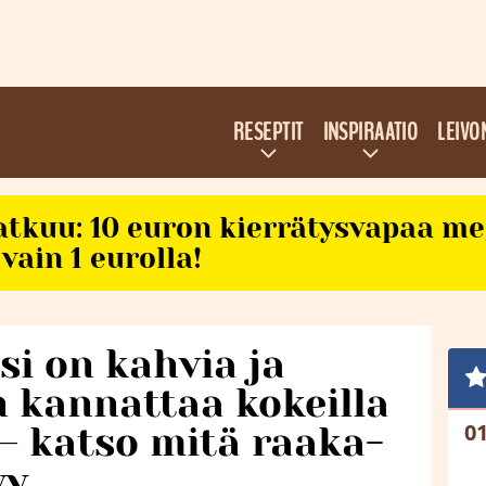
RESEPTIT
INSPIRAATIO
LEIVO
atkuu: 10 euron kierrätysvapaa m
vain 1 eurolla!
si on kahvia ja
n kannattaa kokeilla
 – katso mitä raaka-
yy