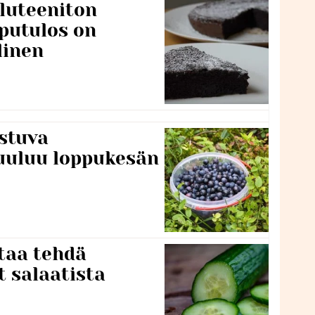
luteeniton
putulos on
linen
stuva
uuluu loppukesän
taa tehdä
t salaatista