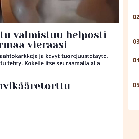
tu valmistuu helposti
rmaa vieraasi
vaahtokarkkeja ja kevyt tuorejuustotäyte.
tu tehty. Kokeile itse seuraamalla alla
hvikääretorttu