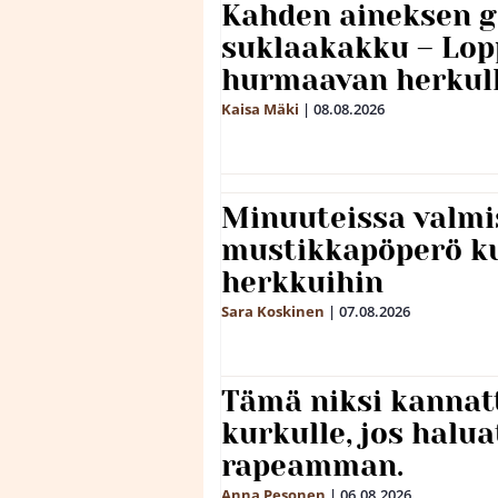
Kahden aineksen g
suklaakakku – Lop
hurmaavan herkul
Kaisa Mäki
|
08.08.2026
Minuuteissa valmi
mustikkapöperö k
herkkuihin
Sara Koskinen
|
07.08.2026
Tämä niksi kannat
kurkulle, jos halua
rapeamman.
Anna Pesonen
|
06.08.2026