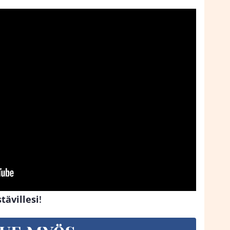
tävillesi
!