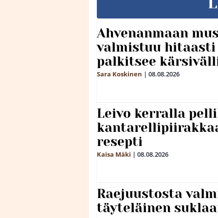
L
Ahvenanmaan mus
valmistuu hitaast
palkitsee kärsiväll
Sara Koskinen
|
08.08.2026
Leivo kerralla pel
kantarellipiirakka
resepti
Kaisa Mäki
|
08.08.2026
Raejuustosta valmi
täyteläinen sukla