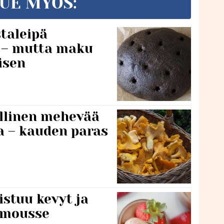
UE MYÖS:
taleipä
i – mutta maku
isen
lillinen mehevää
a – kauden paras
stuu kevyt ja
amousse