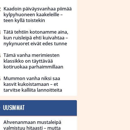
Kaadoin päiväysvanhaa piimää
kylpyhuoneen kaakeleille –
teen kyllä toistekin
Tätä tehtiin kotonamme aina,
kun ruisleipä ehti kuivahtaa –
nykynuoret eivät edes tunne
Tämä vanha merimiesten
klassikko on täyttävää
kotiruokaa parhaimmillaan
Mummon vanha niksi saa
kasvit kukoistamaan – et
tarvitse kalliita lannoitteita
UUSIMMAT
Ahvenanmaan mustaleipä
valmistuu hitaasti – mutta