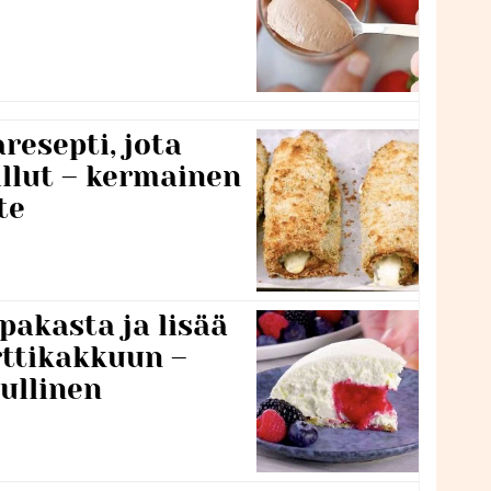
resepti, jota
llut – kermainen
te
pakasta ja lisää
rttikakkuun –
ullinen