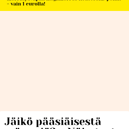
- vain 1 eurolla!
Jäikö pääsiäisestä