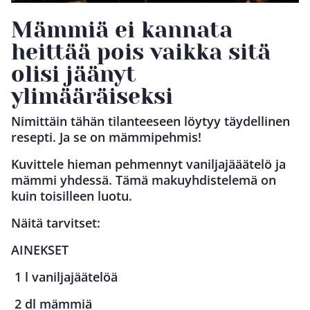
Mämmiä ei kannata
heittää pois vaikka sitä
olisi jäänyt
ylimääräiseksi
Nimittäin tähän tilanteeseen löytyy täydellinen
resepti. Ja se on mämmipehmis!
Kuvittele hieman pehmennyt vaniljajääätelö ja
mämmi yhdessä. Tämä makuyhdistelemä on
kuin toisilleen luotu.
Näitä tarvitset:
AINEKSET
1 l vaniljajäätelöä
2 dl mämmiä