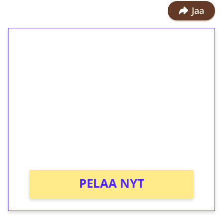
Jaa
1€ = 10€ arvosta
ilmaiskierroksia ilman
kierrätystä!
Talleta 1€
Saat heti 50 ilmaiskierrosta Tuohi
1000 -peliin (arvo 0,20€ per kierros)!
Ei kierrätysvaatimusta!
PELAA NYT