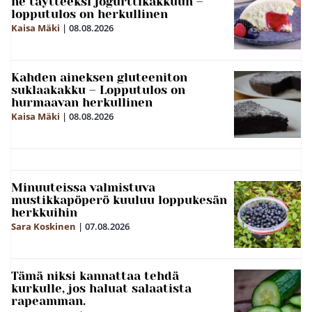
ne täytteeksi jogurttikakkuun –
lopputulos on herkullinen
Kaisa Mäki
|
08.08.2026
Kahden aineksen gluteeniton
suklaakakku – Lopputulos on
hurmaavan herkullinen
Kaisa Mäki
|
08.08.2026
Minuuteissa valmistuva
mustikkapöperö kuuluu loppukesän
herkkuihin
Sara Koskinen
|
07.08.2026
Tämä niksi kannattaa tehdä
kurkulle, jos haluat salaatista
rapeamman.