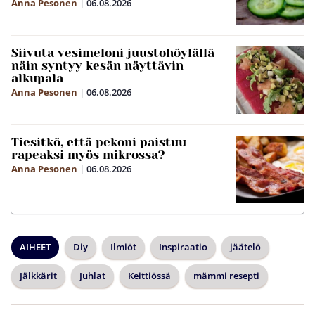
Anna Pesonen
|
06.08.2026
Siivuta vesimeloni juustohöylällä –
näin syntyy kesän näyttävin
alkupala
Anna Pesonen
|
06.08.2026
Tiesitkö, että pekoni paistuu
rapeaksi myös mikrossa?
Anna Pesonen
|
06.08.2026
AIHEET
Diy
Ilmiöt
Inspiraatio
jäätelö
Jälkkärit
Juhlat
Keittiössä
mämmi resepti