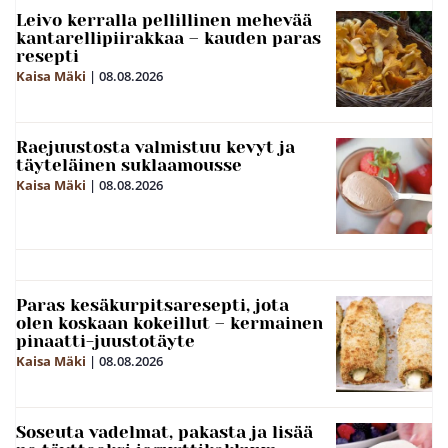
Leivo kerralla pellillinen mehevää
kantarellipiirakkaa – kauden paras
resepti
Kaisa Mäki
|
08.08.2026
Raejuustosta valmistuu kevyt ja
täyteläinen suklaamousse
Kaisa Mäki
|
08.08.2026
Paras kesäkurpitsaresepti, jota
olen koskaan kokeillut – kermainen
pinaatti-juustotäyte
Kaisa Mäki
|
08.08.2026
Soseuta vadelmat, pakasta ja lisää