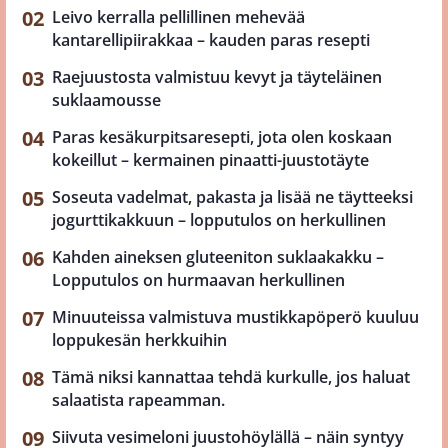
Leivo kerralla pellillinen mehevää
kantarellipiirakkaa – kauden paras resepti
Raejuustosta valmistuu kevyt ja täyteläinen
suklaamousse
Paras kesäkurpitsaresepti, jota olen koskaan
kokeillut – kermainen pinaatti-juustotäyte
Soseuta vadelmat, pakasta ja lisää ne täytteeksi
jogurttikakkuun – lopputulos on herkullinen
Kahden aineksen gluteeniton suklaakakku –
Lopputulos on hurmaavan herkullinen
Minuuteissa valmistuva mustikkapöperö kuuluu
loppukesän herkkuihin
Tämä niksi kannattaa tehdä kurkulle, jos haluat
salaatista rapeamman.
Siivuta vesimeloni juustohöylällä – näin syntyy