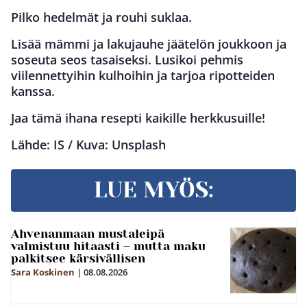
Pilko hedelmät ja rouhi suklaa.
Lisää mämmi ja lakujauhe jäätelön joukkoon ja
soseuta seos tasaiseksi. Lusikoi pehmis
viilennettyihin kulhoihin ja tarjoa ripotteiden
kanssa.
Jaa tämä ihana resepti kaikille herkkusuille!
Lähde: IS / Kuva: Unsplash
LUE MYÖS:
Ahvenanmaan mustaleipä
valmistuu hitaasti – mutta maku
palkitsee kärsivällisen
Sara Koskinen
|
08.08.2026