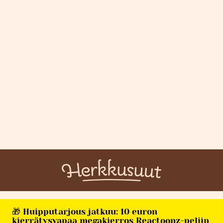
🎁 Huipputarjous jatkuu: 10 euron
kierrätysvapaa megakierros Reactoonz-peliin