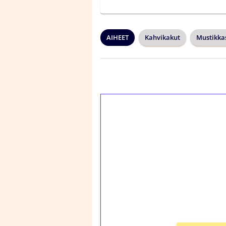
AIHEET
Kahvikakut
Mustikka
1€ = 10€ arvosta 
kierrätystä!
Talleta 1€
Saat heti 50 ilmaiskier
kierros)!
Ei kierrätysvaatimusta