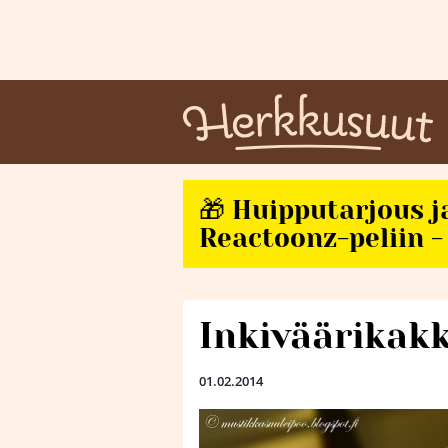
🎁 Huipputarjous j
Reactoonz-peliin - 
Inkiväärikak
01.02.2014