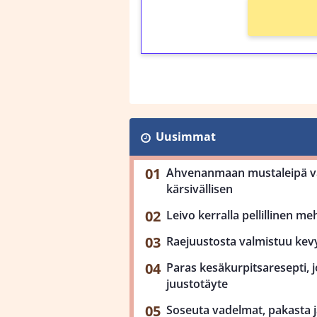
Uusimmat
Ahvenanmaan mustaleipä val
kärsivällisen
Leivo kerralla pellillinen m
Raejuustosta valmistuu kev
Paras kesäkurpitsaresepti, j
juustotäyte
Soseuta vadelmat, pakasta ja