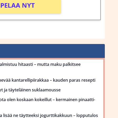
PELAA NYT
mistuu hitaasti – mutta maku palkitsee
ehevää kantarellipiirakkaa – kauden paras resepti
yt ja täyteläinen suklaamousse
ota olen koskaan kokeillut – kermainen pinaatti-
 lisää ne täytteeksi jogurttikakkuun – lopputulos