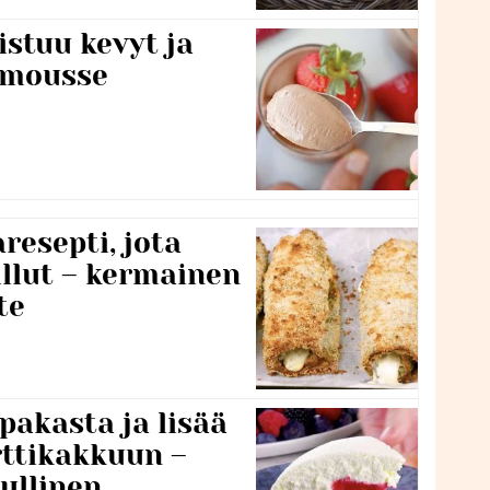
stuu kevyt ja
amousse
resepti, jota
llut – kermainen
te
pakasta ja lisää
rttikakkuun –
ullinen