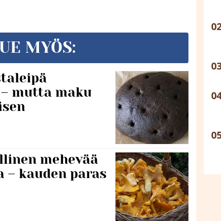
UE MYÖS:
taleipä
i – mutta maku
isen
lillinen mehevää
a – kauden paras