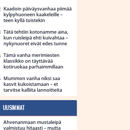
Kaadoin päiväysvanhaa piimää
kylpyhuoneen kaakeleille –
teen kyllä toistekin
Tätä tehtiin kotonamme aina,
kun ruisleipä ehti kuivahtaa –
nykynuoret eivät edes tunne
Tämä vanha merimiesten
klassikko on täyttävää
kotiruokaa parhaimmillaan
Mummon vanha niksi saa
kasvit kukoistamaan – et
tarvitse kalliita lannoitteita
UUSIMMAT
Ahvenanmaan mustaleipä
valmistuu hitaasti – mutta