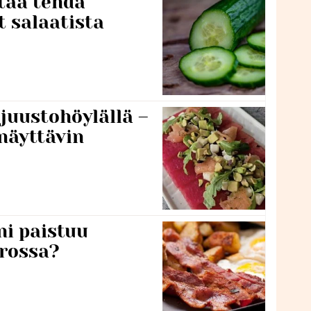
taa tehdä
t salaatista
 juustohöylällä –
näyttävin
ni paistuu
rossa?