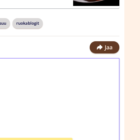
suu
ruokablogit
Jaa
ilmaiskierroksia ilman
rosta Tuohi 1000 -peliin (arvo 0,20€ per
!