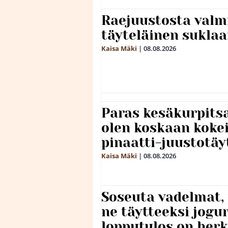
Raejuustosta valmi
täyteläinen sukla
Kaisa Mäki
|
08.08.2026
Paras kesäkurpitsa
olen koskaan kokei
pinaatti-juustotäy
Kaisa Mäki
|
08.08.2026
Soseuta vadelmat, 
ne täytteeksi jogu
lopputulos on herk