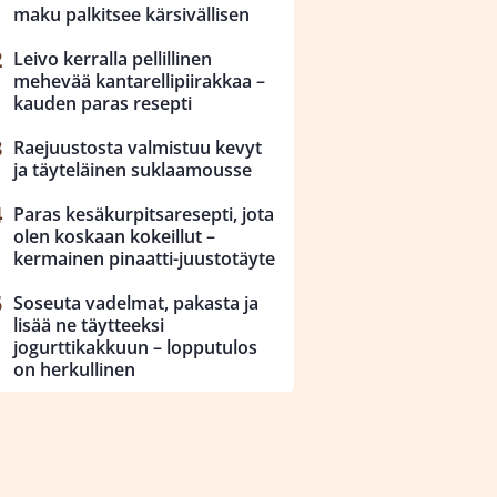
maku palkitsee kärsivällisen
Leivo kerralla pellillinen
mehevää kantarellipiirakkaa –
kauden paras resepti
Raejuustosta valmistuu kevyt
ja täyteläinen suklaamousse
Paras kesäkurpitsaresepti, jota
olen koskaan kokeillut –
kermainen pinaatti-juustotäyte
Soseuta vadelmat, pakasta ja
lisää ne täytteeksi
jogurttikakkuun – lopputulos
on herkullinen