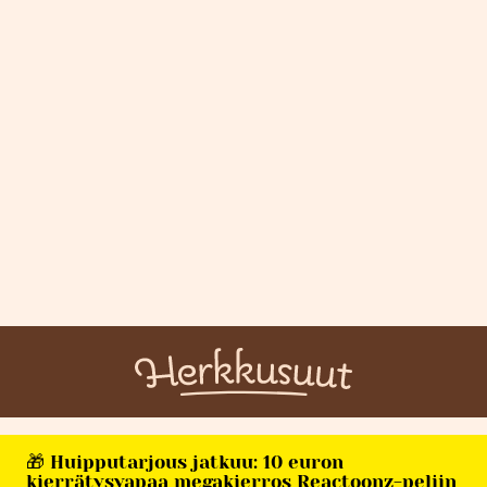
🎁 Huipputarjous jatkuu: 10 euron
kierrätysvapaa megakierros Reactoonz-peliin