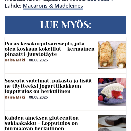
Lähde:
Macarons & Madeleines
LUE MYÖS:
Paras kesäkurpitsaresepti, jota
olen koskaan kokeillut – kermainen
pinaatti-juustotäyte
Kaisa Mäki
|
08.08.2026
Soseuta vadelmat, pakasta ja lisää
ne täytteeksi jogurttikakkuun –
lopputulos on herkullinen
Kaisa Mäki
|
08.08.2026
Kahden aineksen gluteeniton
suklaakakku – Lopputulos on
hurmaavan herkullinen