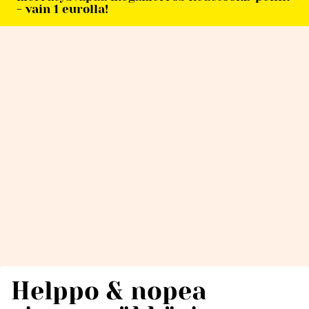
- vain 1 eurolla!
Helppo & nopea