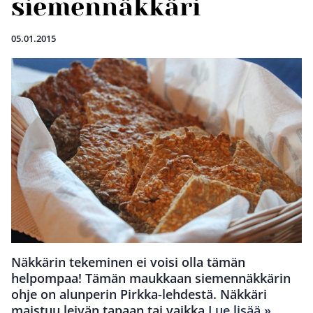
siemennäkkäri
05.01.2015
Näkkärin tekeminen ei voisi olla tämän
helpompaa! Tämän maukkaan siemennäkkärin
ohje on alunperin Pirkka-lehdestä. Näkkäri
maistuu leivän tapaan tai vaikka
Lue lisää »