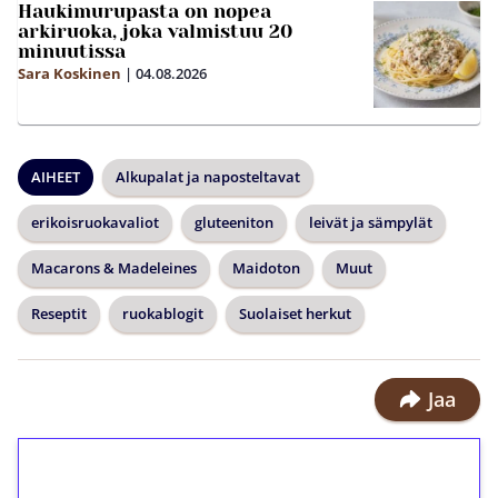
Haukimurupasta on nopea
arkiruoka, joka valmistuu 20
minuutissa
Sara Koskinen
|
04.08.2026
AIHEET
Alkupalat ja naposteltavat
erikoisruokavaliot
gluteeniton
leivät ja sämpylät
Macarons & Madeleines
Maidoton
Muut
Reseptit
ruokablogit
Suolaiset herkut
Jaa
1€ = 10€ arvosta