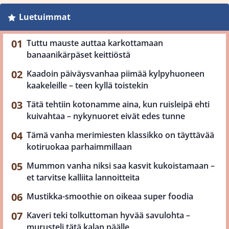
Luetuimmat
Tuttu mauste auttaa karkottamaan
banaanikärpäset keittiöstä
Kaadoin päiväysvanhaa piimää kylpyhuoneen
kaakeleille – teen kyllä toistekin
Tätä tehtiin kotonamme aina, kun ruisleipä ehti
kuivahtaa – nykynuoret eivät edes tunne
Tämä vanha merimiesten klassikko on täyttävää
kotiruokaa parhaimmillaan
Mummon vanha niksi saa kasvit kukoistamaan –
et tarvitse kalliita lannoitteita
Mustikka-smoothie on oikeaa super foodia
Kaveri teki tolkuttoman hyvää savulohta –
murusteli tätä kalan päälle