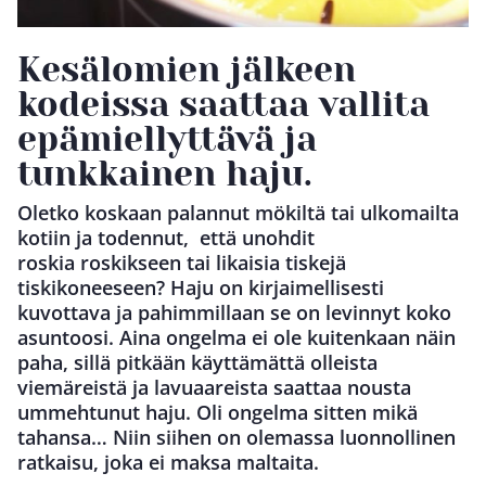
Kesälomien jälkeen
kodeissa saattaa vallita
epämiellyttävä ja
tunkkainen haju.
Oletko koskaan palannut mökiltä tai ulkomailta
kotiin ja todennut, että unohdit
roskia roskikseen tai likaisia tiskejä
tiskikoneeseen? Haju on kirjaimellisesti
kuvottava ja pahimmillaan se on levinnyt koko
asuntoosi. Aina ongelma ei ole kuitenkaan näin
paha, sillä pitkään käyttämättä olleista
viemäreistä ja lavuaareista saattaa nousta
ummehtunut haju. Oli ongelma sitten mikä
tahansa… Niin siihen on olemassa luonnollinen
ratkaisu, joka ei maksa maltaita.