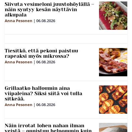
Siivuta vesimeloni juustohöylällä –
näin syntyy kesän näyttävin
alkupala
Anna Pesonen
|
06.08.2026
Tiesitkö, että pekoni paistuu
rapeaksi myös mikrossa?
Anna Pesonen
|
06.08.2026
Grillaatko halloumin aina
viipaleina? Siksi siitä voi tulla
sitkeää.
Anna Pesonen
|
06.08.2026
Näin irrotat lohen nahan ilman
veistä – onnistuu helpommin kuin