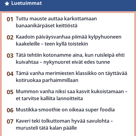
Luetuimmat
Tuttu mauste auttaa karkottamaan
banaanikärpäset keittiöstä
Kaadoin päiväysvanhaa piimää kylpyhuoneen
kaakeleille – teen kyllä toistekin
Tätä tehtiin kotonamme aina, kun ruisleipä ehti
kuivahtaa – nykynuoret eivät edes tunne
Tämä vanha merimiesten klassikko on täyttävää
kotiruokaa parhaimmillaan
Mummon vanha niksi saa kasvit kukoistamaan –
et tarvitse kalliita lannoitteita
Mustikka-smoothie on oikeaa super foodia
Kaveri teki tolkuttoman hyvää savulohta –
murusteli tätä kalan päälle