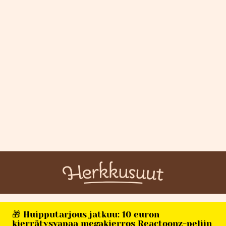
🎁 Huipputarjous jatkuu: 10 euron
kierrätysvapaa megakierros Reactoonz-peliin