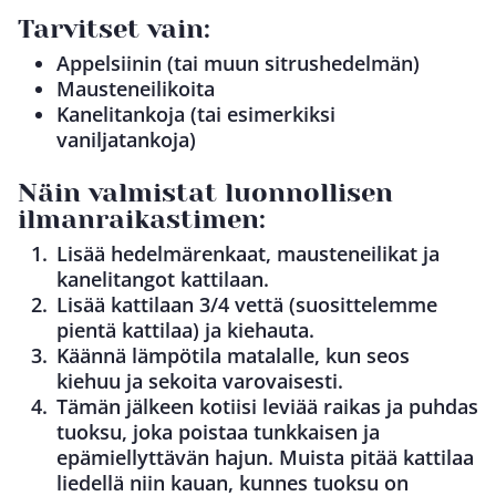
Tarvitset vain:
Appelsiinin (tai muun sitrushedelmän)
Mausteneilikoita
Kanelitankoja (tai esimerkiksi
vaniljatankoja)
Näin valmistat luonnollisen
ilmanraikastimen:
Lisää hedelmärenkaat, mausteneilikat ja
kanelitangot kattilaan.
Lisää kattilaan 3/4 vettä (suosittelemme
pientä kattilaa) ja kiehauta.
Käännä lämpötila matalalle, kun seos
kiehuu ja sekoita varovaisesti.
Tämän jälkeen kotiisi leviää raikas ja puhdas
tuoksu, joka poistaa tunkkaisen ja
epämiellyttävän hajun. Muista pitää kattilaa
liedellä niin kauan, kunnes tuoksu on