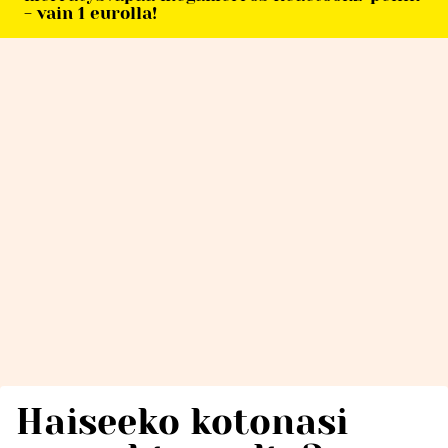
- vain 1 eurolla!
Haiseeko kotonasi