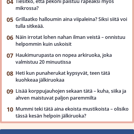
Tiesitkö, että pekoni paistuu rapeaksi myös
mikrossa?
Grillaatko halloumin aina viipaleina? Siksi siitä voi
tulla sitkeää.
Näin irrotat lohen nahan ilman veistä – onnistuu
helpommin kuin uskoisit
Haukimurupasta on nopea arkiruoka, joka
valmistuu 20 minuutissa
Heti kun punaherukat kypsyvät, teen tätä
kuohkeaa jälkiruokaa
Lisää korppujauhojen sekaan tätä – kuha, siika ja
ahven maistuvat paljon paremmilta
Mummi teki tätä aina ekoista mustikoista – olisiko
tässä kesän helpoin jälkiruoka?