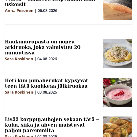
uskoisit
Anna Pesonen
|
06.08.2026
Haukimurupasta on nopea
arkiruoka, joka valmistuu 20
minuutissa
Sara Koskinen
|
04.08.2026
Heti kun punaherukat kypsyvät,
teen tätä kuohkeaa jälkiruokaa
Sara Koskinen
|
03.08.2026
Lisää korppujauhojen sekaan tätä –
kuha, siika ja ahven maistuvat
paljon paremmilta
Sara Koskinen
|
02.08.2026