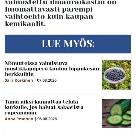
valmistettu ilmanraikastin on
huomattavasti parempi
vaihtoehto kuin kaupan
kemikaalit.
LUE MYÖS:
Minuuteissa valmistuva
mustikkapöperö kuuluu loppukesän
herkkuihin
Sara Koskinen
|
07.08.2026
Tämä niksi kannattaa tehdä
kurkulle, jos haluat salaatista
rapeamman.
Anna Pesonen
|
06.08.2026