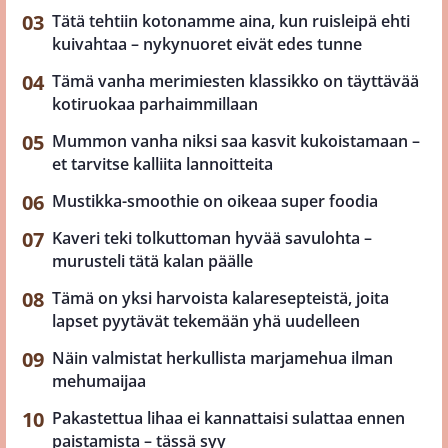
Tätä tehtiin kotonamme aina, kun ruisleipä ehti
kuivahtaa – nykynuoret eivät edes tunne
Tämä vanha merimiesten klassikko on täyttävää
kotiruokaa parhaimmillaan
Mummon vanha niksi saa kasvit kukoistamaan –
et tarvitse kalliita lannoitteita
Mustikka-smoothie on oikeaa super foodia
Kaveri teki tolkuttoman hyvää savulohta –
murusteli tätä kalan päälle
Tämä on yksi harvoista kalaresepteistä, joita
lapset pyytävät tekemään yhä uudelleen
Näin valmistat herkullista marjamehua ilman
mehumaijaa
Pakastettua lihaa ei kannattaisi sulattaa ennen
paistamista – tässä syy