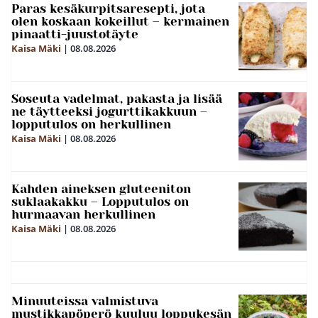
Paras kesäkurpitsaresepti, jota
olen koskaan kokeillut – kermainen
pinaatti-juustotäyte
Kaisa Mäki
|
08.08.2026
Soseuta vadelmat, pakasta ja lisää
ne täytteeksi jogurttikakkuun –
lopputulos on herkullinen
Kaisa Mäki
|
08.08.2026
Kahden aineksen gluteeniton
suklaakakku – Lopputulos on
hurmaavan herkullinen
Kaisa Mäki
|
08.08.2026
Minuuteissa valmistuva
mustikkapöperö kuuluu loppukesän