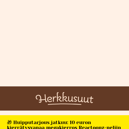
🎁 Huipputarjous jatkuu: 10 euron
kierrätysvapaa megakierros Reactoonz-peliin