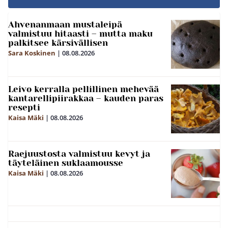
Ahvenanmaan mustaleipä
valmistuu hitaasti – mutta maku
palkitsee kärsivällisen
Sara Koskinen
|
08.08.2026
Leivo kerralla pellillinen mehevää
kantarellipiirakkaa – kauden paras
resepti
Kaisa Mäki
|
08.08.2026
Raejuustosta valmistuu kevyt ja
täyteläinen suklaamousse
Kaisa Mäki
|
08.08.2026