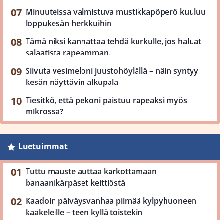
Minuuteissa valmistuva mustikkapöperö kuuluu
loppukesän herkkuihin
Tämä niksi kannattaa tehdä kurkulle, jos haluat
salaatista rapeamman.
Siivuta vesimeloni juustohöylällä – näin syntyy
kesän näyttävin alkupala
Tiesitkö, että pekoni paistuu rapeaksi myös
mikrossa?
Luetuimmat
Tuttu mauste auttaa karkottamaan
banaanikärpäset keittiöstä
Kaadoin päiväysvanhaa piimää kylpyhuoneen
kaakeleille – teen kyllä toistekin