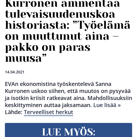
Kurronen ammentaa
tulevaisuudenuskoa
historiasta: ”Työelämä
on muuttunut aina –
pakko on paras
muusa”
14.04.2021
EVAn ekonomistina työskentelevä Sanna
Kurronen uskoo siihen, että muutos on pysyvää
ja isotkin kriisit ratkeavat aina. Mahdollisuuksiin
keskittyminen auttaa jaksamaan.
Lue lisää »
Lähde:
Terveelliset herkut
LUE MYÖS: