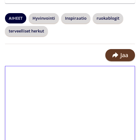
AIHEET
Hyvinvointi
Inspiraatio
ruokablogit
terveelliset herkut
Jaa
1€ = 10€ arvosta
ilmaiskierroksia ilman
kierrätystä!
Talleta 1€
Saat heti 50 ilmaiskierrosta Tuohi
1000 -peliin (arvo 0,20€ per kierros)!