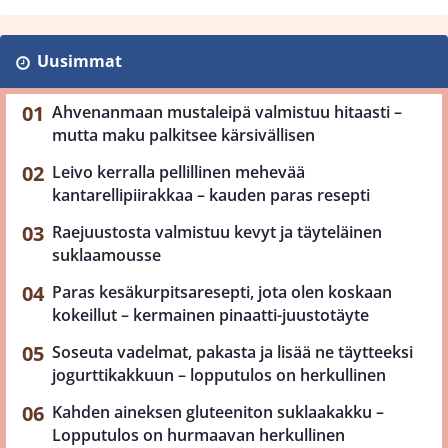
Uusimmat
Ahvenanmaan mustaleipä valmistuu hitaasti –
mutta maku palkitsee kärsivällisen
Leivo kerralla pellillinen mehevää
kantarellipiirakkaa – kauden paras resepti
Raejuustosta valmistuu kevyt ja täyteläinen
suklaamousse
Paras kesäkurpitsaresepti, jota olen koskaan
kokeillut – kermainen pinaatti-juustotäyte
Soseuta vadelmat, pakasta ja lisää ne täytteeksi
jogurttikakkuun – lopputulos on herkullinen
Kahden aineksen gluteeniton suklaakakku –
Lopputulos on hurmaavan herkullinen