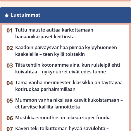
Luetuimmat
Tuttu mauste auttaa karkottamaan
banaanikärpäset keittiöstä
Kaadoin päiväysvanhaa piimää kylpyhuoneen
kaakeleille – teen kyllä toistekin
Tätä tehtiin kotonamme aina, kun ruisleipä ehti
kuivahtaa – nykynuoret eivät edes tunne
Tämä vanha merimiesten klassikko on täyttävää
kotiruokaa parhaimmillaan
Mummon vanha niksi saa kasvit kukoistamaan –
et tarvitse kalliita lannoitteita
Mustikka-smoothie on oikeaa super foodia
Kaveri teki tolkuttoman hyvää savulohta –