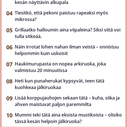
kesän näyttävin alkupala
Tiesitkö, että pekoni paistuu rapeaksi myös
mikrossa?
Grillaatko halloumin aina viipaleina? Siksi siitä voi
tulla sitkeää.
Näin irrotat lohen nahan ilman veistä – onnistuu
helpommin kuin uskoisit
Haukimurupasta on nopea arkiruoka, joka
valmistuu 20 minuutissa
Heti kun punaherukat kypsyvät, teen tätä
kuohkeaa jälkiruokaa
Lisää korppujauhojen sekaan tätä – kuha, siika ja
ahven maistuvat paljon paremmilta
Mummi teki tätä aina ekoista mustikoista – olisiko
tässä kesän helpoin jälkiruoka?