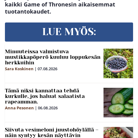
kaikki Game of Thronesin aikaisemmat
tuotantokaudet.
LUE MYÖS:
Minuuteissa valmistuva
mustikkapöperö kuuluu loppukesän
herkkuihin
Sara Koskinen
|
07.08.2026
Tämä niksi kannattaa tehdä
kurkulle, jos haluat salaatista
rapeamman.
Anna Pesonen
|
06.08.2026
Siivuta vesimeloni juustohöylällä –
näin syntyy kesän näyttävin