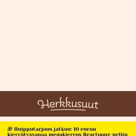
🎁 Huipputarjous jatkuu: 10 euron
kierrätysvapaa megakierros Reactoonz-peliin