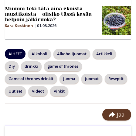
Mummi teki tätä aina ekoista
mustikoista – olisiko tässä kesän
helpoin jälkiruoka?
Sara Koskinen
|
01.08.2026
AIHEET
Alkoholi
Alkoholijuomat
Artikkeli
Diy
drinkki
game of thrones
Game of thrones drinkit
juoma
Juomat
Reseptit
Uutiset
Videot
Vinkit
Jaa