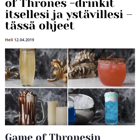
of Thrones -drinkit
itsellesi ja ystävillesi –
tässä ohjeet
Heli
12.04.2019
Game of Thronesin