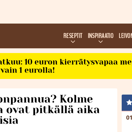
RESEPTIT
INSPIRAATIO
LEIVO
atkuu: 10 euron kierrätysvapaa m
vain 1 eurolla!
lonpannua? Kolme
a ovat pitkällä aika
isia