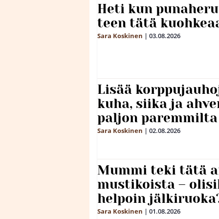
Heti kun punaheru
teen tätä kuohkea
Sara Koskinen
|
03.08.2026
Lisää korppujauho
kuha, siika ja ahv
paljon paremmilta
Sara Koskinen
|
02.08.2026
Mummi teki tätä a
mustikoista – olis
helpoin jälkiruoka
Sara Koskinen
|
01.08.2026