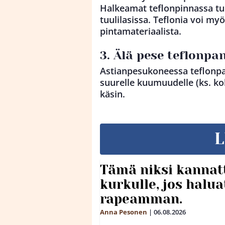
Halkeamat teflonpinnassa t
tuulilasissa. Teflonia voi m
pintamateriaalista.
3. Älä pese teflonp
Astianpesukoneessa teflonpann
suurelle kuumuudelle (ks. koh
käsin.
L
Tämä niksi kannat
kurkulle, jos halua
rapeamman.
Anna Pesonen
|
06.08.2026