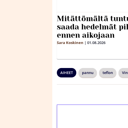
Mitättömältä tuntu
saada hedelmät p
ennen aikojaan
Sara Koskinen
|
01.08.2026
AIHEET
pannu
teflon
Vin
1€ = 10€ arvosta 
kierrätystä!