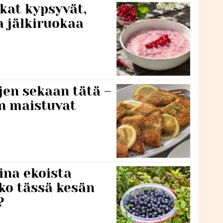
kat kypsyvät,
a jälkiruokaa
jen sekaan tätä –
en maistuvat
ina ekoista
iko tässä kesän
?