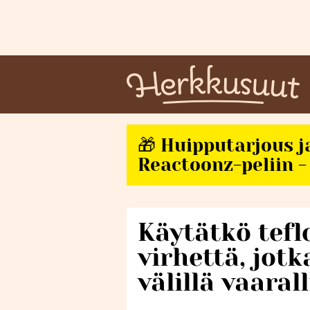
🎁 Huipputarjous j
Reactoonz-peliin - 
Käytätkö tef
virhettä, jotk
välillä vaarall