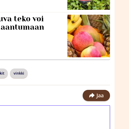
va teko voi
ilaantumaan
kit
vinkki
Jaa
ilmaiskierroksia ilman