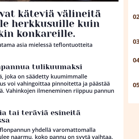
at käteviä välineitä
lle herkkusuille kuin
in konkareille.
tama asia mielessä teflontuotteita
onpannua tulikuumaksi
lä, joka on säädetty kuumimmalle
us voi vahingoittaa pinnoitetta ja päästää
yjä. Vahinkojen ilmeneminen riippuu pannun
ia tai teräviä esineitä
ssa
eflonpannun yhdellä varomattomalla
 tulee naarmu, koko pannu on syytä vaihtaa.