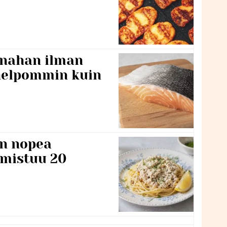
 nahan ilman
 helpommin kuin
n nopea
lmistuu 20