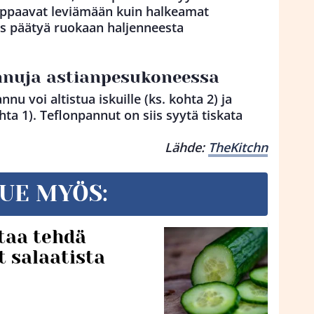
uppaavat leviämään kuin halkeamat
yös päätyä ruokaan haljenneesta
annuja astianpesukoneessa
u voi altistua iskuille (ks. kohta 2) ja
ta 1). Teflonpannut on siis syytä tiskata
Lähde:
TheKitchn
UE MYÖS:
taa tehdä
t salaatista