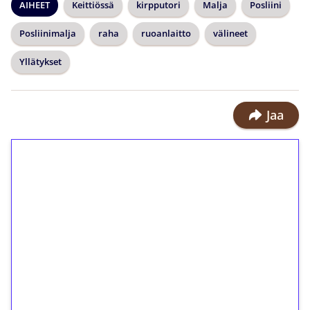
AIHEET
Keittiössä
kirpputori
Malja
Posliini
Posliinimalja
raha
ruoanlaitto
välineet
Yllätykset
Jaa
1€ = 10€ arvosta
ilmaiskierroksia ilman
kierrätystä!
Talleta 1€
Saat heti 50 ilmaiskierrosta Tuohi
1000 -peliin (arvo 0,20€ per kierros)!
Ei kierrätysvaatimusta!