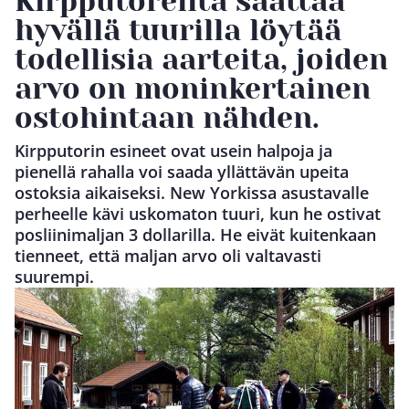
Kirpputoreilta saattaa
hyvällä tuurilla löytää
todellisia aarteita, joiden
arvo on moninkertainen
ostohintaan nähden.
Kirpputorin esineet ovat usein halpoja ja
pienellä rahalla voi saada yllättävän upeita
ostoksia aikaiseksi. New Yorkissa asustavalle
perheelle kävi uskomaton tuuri, kun he ostivat
posliinimaljan 3 dollarilla. He eivät kuitenkaan
tienneet, että maljan arvo oli valtavasti
suurempi.