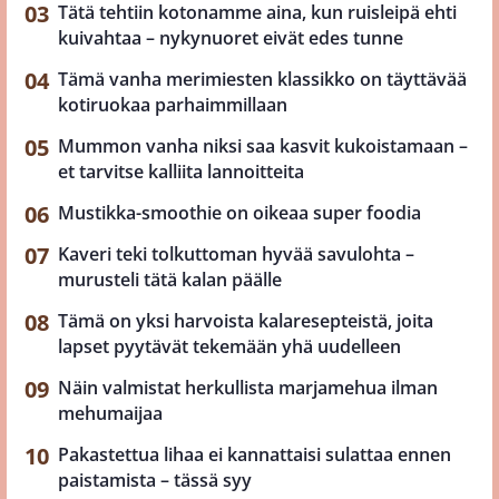
Tätä tehtiin kotonamme aina, kun ruisleipä ehti
kuivahtaa – nykynuoret eivät edes tunne
Tämä vanha merimiesten klassikko on täyttävää
kotiruokaa parhaimmillaan
Mummon vanha niksi saa kasvit kukoistamaan –
et tarvitse kalliita lannoitteita
Mustikka-smoothie on oikeaa super foodia
Kaveri teki tolkuttoman hyvää savulohta –
murusteli tätä kalan päälle
Tämä on yksi harvoista kalaresepteistä, joita
lapset pyytävät tekemään yhä uudelleen
Näin valmistat herkullista marjamehua ilman
mehumaijaa
Pakastettua lihaa ei kannattaisi sulattaa ennen
paistamista – tässä syy