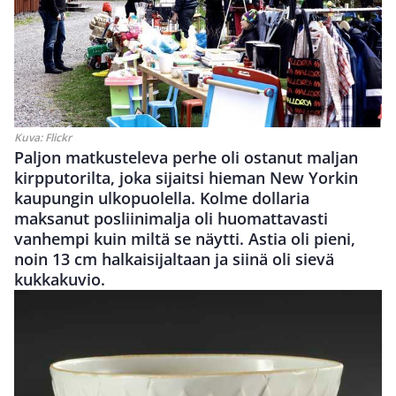
Kuva:
Flickr
Paljon matkusteleva perhe oli ostanut maljan
kirpputorilta, joka sijaitsi hieman New Yorkin
kaupungin ulkopuolella. Kolme dollaria
maksanut posliinimalja oli huomattavasti
vanhempi kuin miltä se näytti. Astia oli pieni,
noin 13 cm halkaisijaltaan ja siinä oli sievä
kukkakuvio.