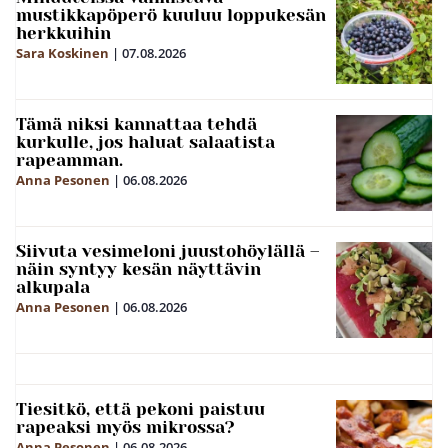
mustikkapöperö kuuluu loppukesän
herkkuihin
Sara Koskinen
|
07.08.2026
Tämä niksi kannattaa tehdä
kurkulle, jos haluat salaatista
rapeamman.
Anna Pesonen
|
06.08.2026
Siivuta vesimeloni juustohöylällä –
näin syntyy kesän näyttävin
alkupala
Anna Pesonen
|
06.08.2026
Tiesitkö, että pekoni paistuu
rapeaksi myös mikrossa?
Anna Pesonen
|
06.08.2026