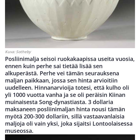
Kuva:
Sotheby
Posliinimalja seisoi ruokakaapissa useita vuosia,
ennen kuin perhe sai tietää lisää sen
alkuperästä. Perhe vei tämän seurauksena
maljan paikkaan, jossa sen hinta arvioitiin
uudelleen. Hinnanarvioija totesi, että kulho oli
yli 1000 vuotta vanha ja se oli peräisin Kiinan
muinaisesta Song-dynastiasta. 3 dollaria
maksaneen posliinimaljan hinta nousi tämän
myötä 200-300 dollariin, sillä vastaavanlaisia
maljoja oli vain yksi, joka sijaitsi Lontoolaisessa
museossa.