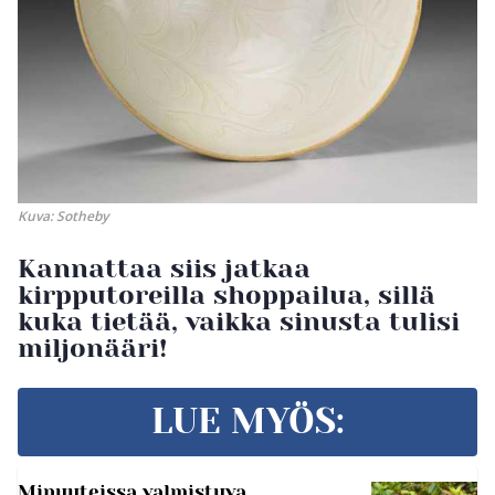
Kuva:
Sotheby
Kannattaa siis jatkaa
kirpputoreilla shoppailua, sillä
kuka tietää, vaikka sinusta tulisi
miljonääri!
LUE MYÖS:
Minuuteissa valmistuva