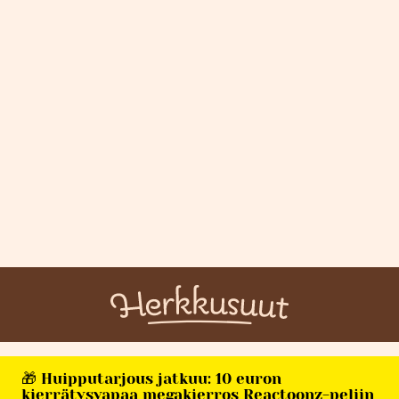
🎁 Huipputarjous jatkuu: 10 euron
kierrätysvapaa megakierros Reactoonz-peliin