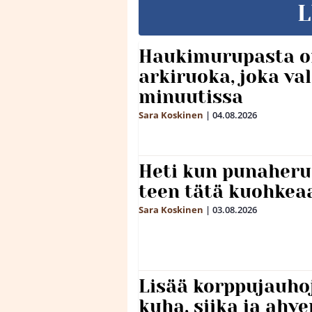
L
Haukimurupasta o
arkiruoka, joka va
minuutissa
Sara Koskinen
|
04.08.2026
Heti kun punaheru
teen tätä kuohkea
Sara Koskinen
|
03.08.2026
Lisää korppujauho
kuha, siika ja ahv