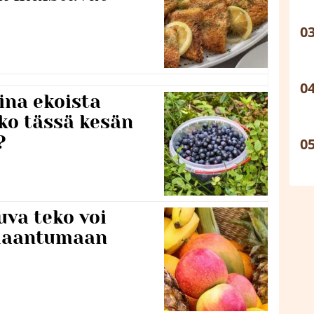
ina ekoista
iko tässä kesän
?
va teko voi
ilaantumaan