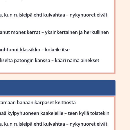
, kun ruisleipä ehti kuivahtaa – nykynuoret eivät
anut monet kerrat – yksinkertainen ja herkullinen
htunut klassikko – kokeile itse
lliseltä patongin kanssa – kääri nämä ainekset
tamaan banaanikärpäset keittiöstä
ä kylpyhuoneen kaakeleille – teen kyllä toistekin
, kun ruisleipä ehti kuivahtaa – nykynuoret eivät