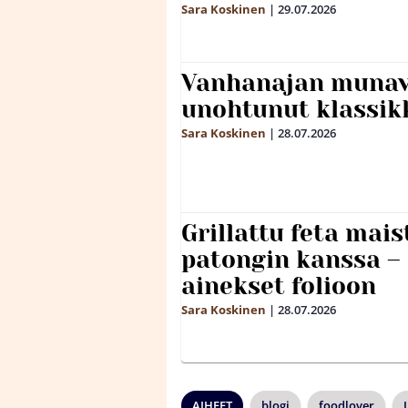
Sara Koskinen
|
29.07.2026
Vanhanajan munave
unohtunut klassikk
Sara Koskinen
|
28.07.2026
Grillattu feta mais
patongin kanssa –
ainekset folioon
Sara Koskinen
|
28.07.2026
AIHEET
blogi
foodlover