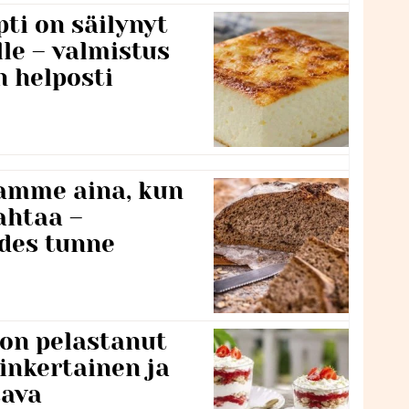
ti on säilynyt
lle – valmistus
n helposti
namme aina, kun
ahtaa –
edes tunne
 on pelastanut
inkertainen ja
tava