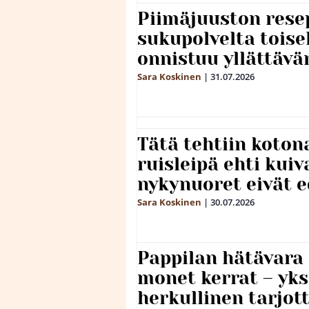
Piimäjuuston resep
sukupolvelta toise
onnistuu yllättävä
Sara Koskinen
|
31.07.2026
Tätä tehtiin koto
ruisleipä ehti kuiv
nykynuoret eivät 
Sara Koskinen
|
30.07.2026
Pappilan hätävara
monet kerrat – yks
herkullinen tarjot