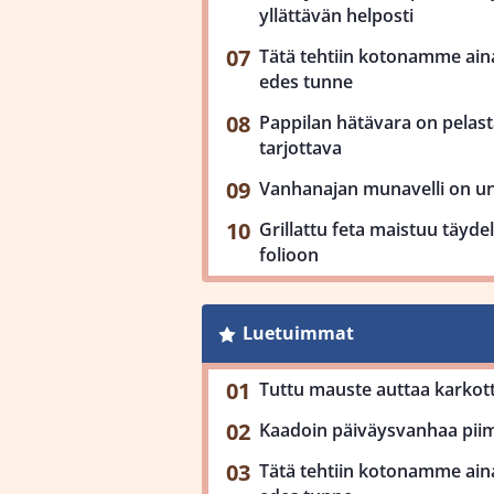
yllättävän helposti
Tätä tehtiin kotonamme aina
edes tunne
Pappilan hätävara on pelast
tarjottava
Vanhanajan munavelli on uno
Grillattu feta maistuu täyde
folioon
Luetuimmat
Tuttu mauste auttaa karkot
Kaadoin päiväysvanhaa piimä
Tätä tehtiin kotonamme aina