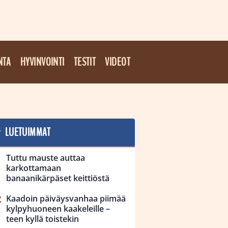
NTA
HYVINVOINTI
TESTIT
VIDEOT
LUETUIMMAT
Tuttu mauste auttaa
karkottamaan
banaanikärpäset keittiöstä
Kaadoin päiväysvanhaa piimää
kylpyhuoneen kaakeleille –
teen kyllä toistekin