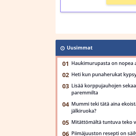
Uusimmat
Haukimurupasta on nopea ar
Heti kun punaherukat kypsy
Lisää korppujauhojen sekaan
paremmilta
Mummi teki tätä aina ekoista
jälkiruoka?
Mitättömältä tuntuva teko 
Piimäjuuston resepti on säil