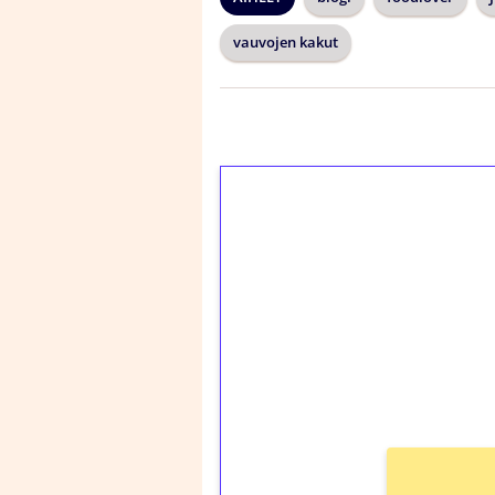
vauvojen kakut
1€ = 10€ arvosta 
kierrätystä!
Talleta 1€
Saat heti 50 ilmaiskier
kierros)!
Ei kierrätysvaatimusta