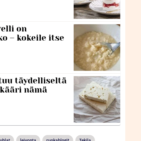
lli on
o – kokeile itse
tuu täydelliseltä
 kääri nämä
Juhlat
leivonta
ruokablogit
Tekila