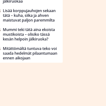
jälkiruokaa
Lisää korppujauhojen sekaan
tätä – kuha, siika ja ahven
maistuvat paljon paremmilta
Mummi teki tätä aina ekoista
mustikoista – olisiko tässä
kesän helpoin jälkiruoka?
Mitättömältä tuntuva teko voi
saada hedelmät pilaantumaan
ennen aikojaan