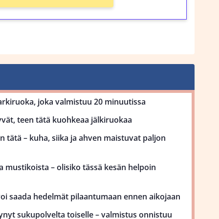
kiruoka, joka valmistuu 20 minuutissa
vät, teen tätä kuohkeaa jälkiruokaa
 tätä – kuha, siika ja ahven maistuvat paljon
 mustikoista – olisiko tässä kesän helpoin
voi saada hedelmät pilaantumaan ennen aikojaan
ynyt sukupolvelta toiselle – valmistus onnistuu