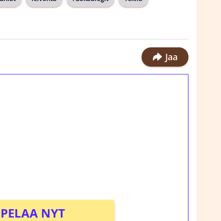
Jaa
ilmaiskierroksia ilman
rosta Tuohi 1000 -peliin (arvo 0,20€ per
!
PELAA NYT