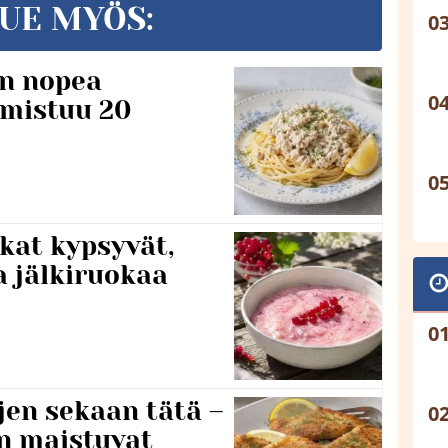
UE MYÖS:
n nopea
lmistuu 20
kat kypsyvät,
a jälkiruokaa
jen sekaan tätä –
en maistuvat