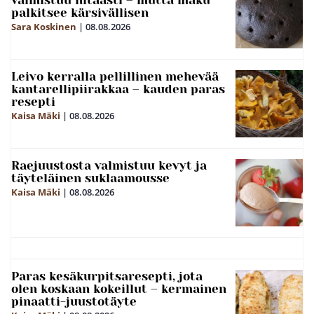
valmistuu hitaasti – mutta maku
palkitsee kärsivällisen
Sara Koskinen
|
08.08.2026
Leivo kerralla pellillinen mehevää
kantarellipiirakkaa – kauden paras
resepti
Kaisa Mäki
|
08.08.2026
Raejuustosta valmistuu kevyt ja
täyteläinen suklaamousse
Kaisa Mäki
|
08.08.2026
Paras kesäkurpitsaresepti, jota
olen koskaan kokeillut – kermainen
pinaatti-juustotäyte