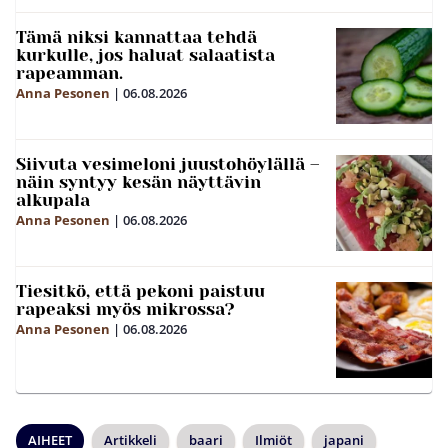
Tämä niksi kannattaa tehdä
kurkulle, jos haluat salaatista
rapeamman.
Anna Pesonen
|
06.08.2026
Siivuta vesimeloni juustohöylällä –
näin syntyy kesän näyttävin
alkupala
Anna Pesonen
|
06.08.2026
Tiesitkö, että pekoni paistuu
rapeaksi myös mikrossa?
Anna Pesonen
|
06.08.2026
AIHEET
Artikkeli
baari
Ilmiöt
japani