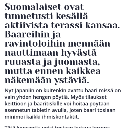
Suomalaiset ovat
tunnetusti kesällä
aktiivista terassi kansaa.
Baareihin ja
ravintoloihin mennään
nauttimaan hyvästä
ruuasta ja juomasta,
mutta ennen kaikkea
näkemään ystäviä.
Nyt Japaniin on kuitenkin avattu baari missä on
vain yhden hengen pöytiä. Myös tilaukset
keittiöön ja baaritiskille voi hoitaa pöytään
asennetun tabletin avulla, joten baari tosiaan
minimoi kaikki ihmiskontaktit.
Tätä konseptia voisi tosiaan kutsua korona