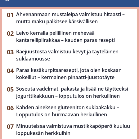
Ahvenanmaan mustaleipä valmistuu hitaasti –
mutta maku palkitsee kärsivällisen
Leivo kerralla pellillinen mehevää
kantarellipiirakkaa – kauden paras resepti
Raejuustosta valmistuu kevyt ja täyteläinen
suklaamousse
Paras kesäkurpitsaresepti, jota olen koskaan
kokeillut – kermainen pinaatti-juustotäyte
Soseuta vadelmat, pakasta ja lisää ne täytteeksi
jogurttikakkuun – lopputulos on herkullinen
Kahden aineksen gluteeniton suklaakakku –
Lopputulos on hurmaavan herkullinen
Minuuteissa valmistuva mustikkapöperö kuuluu
loppukesän herkkuihin