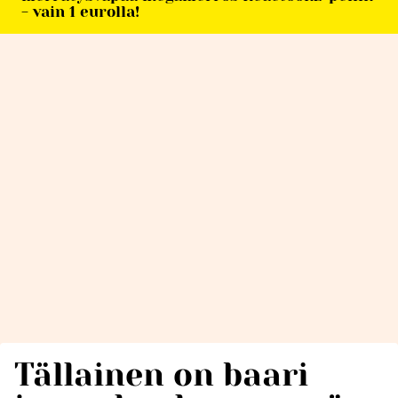
- vain 1 eurolla!
Tällainen on baari