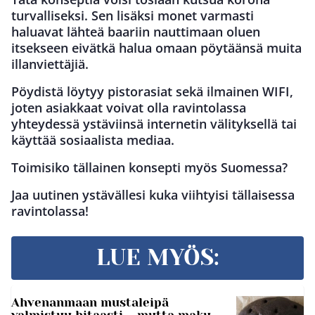
turvalliseksi. Sen lisäksi monet varmasti
haluavat lähteä baariin nauttimaan oluen
itsekseen eivätkä halua omaan pöytäänsä muita
illanviettäjiä.
Pöydistä löytyy pistorasiat sekä ilmainen WIFI,
joten asiakkaat voivat olla ravintolassa
yhteydessä ystäviinsä internetin välityksellä tai
käyttää sosiaalista mediaa.
Toimisiko tällainen konsepti myös Suomessa?
Jaa uutinen ystävällesi kuka viihtyisi tällaisessa
ravintolassa!
LUE MYÖS:
Ahvenanmaan mustaleipä