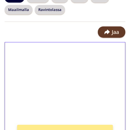
Maailmalla
Ravintolassa
Jaa
1€ = 10€ arvosta
ilmaiskierroksia ilman
kierrätystä!
Talleta 1€
Saat heti 50 ilmaiskierrosta Tuohi
1000 -peliin (arvo 0,20€ per kierros)!
Ei kierrätysvaatimusta!