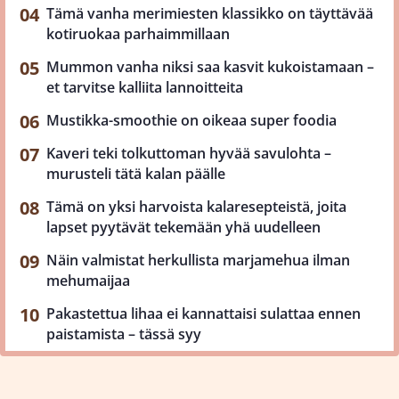
Tämä vanha merimiesten klassikko on täyttävää
kotiruokaa parhaimmillaan
Mummon vanha niksi saa kasvit kukoistamaan –
et tarvitse kalliita lannoitteita
Mustikka-smoothie on oikeaa super foodia
Kaveri teki tolkuttoman hyvää savulohta –
murusteli tätä kalan päälle
Tämä on yksi harvoista kalaresepteistä, joita
lapset pyytävät tekemään yhä uudelleen
Näin valmistat herkullista marjamehua ilman
mehumaijaa
Pakastettua lihaa ei kannattaisi sulattaa ennen
paistamista – tässä syy