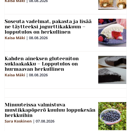
Kaisa Mäki
|
08.08.2026
Soseuta vadelmat, pakasta ja lisää
ne täytteeksi jogurttikakkuun –
lopputulos on herkullinen
Kaisa Mäki
|
08.08.2026
Kahden aineksen gluteeniton
suklaakakku – Lopputulos on
hurmaavan herkullinen
Kaisa Mäki
|
08.08.2026
Minuuteissa valmistuva
mustikkapöperö kuuluu loppukesän
herkkuihin
Sara Koskinen
|
07.08.2026