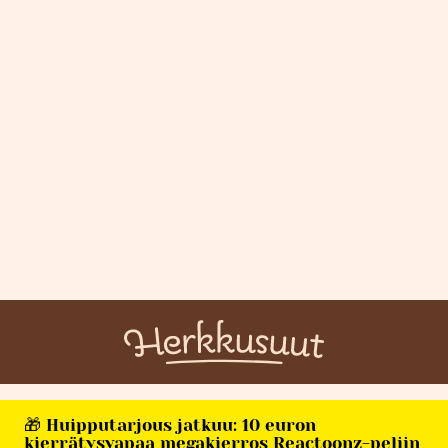
🎁 Huipputarjous jatkuu: 10 euron
kierrätysvapaa megakierros Reactoonz-peliin