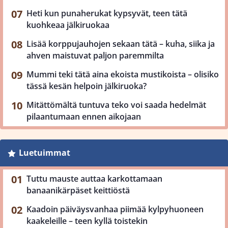
Heti kun punaherukat kypsyvät, teen tätä
kuohkeaa jälkiruokaa
Lisää korppujauhojen sekaan tätä – kuha, siika ja
ahven maistuvat paljon paremmilta
Mummi teki tätä aina ekoista mustikoista – olisiko
tässä kesän helpoin jälkiruoka?
Mitättömältä tuntuva teko voi saada hedelmät
pilaantumaan ennen aikojaan
Luetuimmat
Tuttu mauste auttaa karkottamaan
banaanikärpäset keittiöstä
Kaadoin päiväysvanhaa piimää kylpyhuoneen
kaakeleille – teen kyllä toistekin