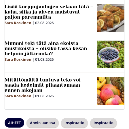
Lisää korppujauhojen sekaan tätä –
kuha, siika ja ahven maistuvat
paljon paremmilta
Sara Koskinen
|
02.08.2026
Mummi teki tätä aina ekoista
mustikoista – olisiko tässä kesän
helpoin jälkiruoka?
Sara Koskinen
|
01.08.2026
Mitättömältä tuntuva teko voi
saada hedelmät pilaantumaan
ennen aikojaan
Sara Koskinen
|
01.08.2026
AIHEET
Annin uunissa
Inspiraatio
Inspiraatio