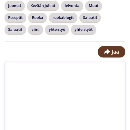
Juomat
Kevään juhlat
leivonta
Muut
Reseptit
Ruoka
ruokablogit
Salaatit
Salaatit
viini
yhteistyö
yhteistyöt
Jaa
1€ = 10€ arvosta
ilmaiskierroksia ilman
kierrätystä!
Talleta 1€
Saat heti 50 ilmaiskierrosta Tuohi
1000 -peliin (arvo 0,20€ per kierros)!