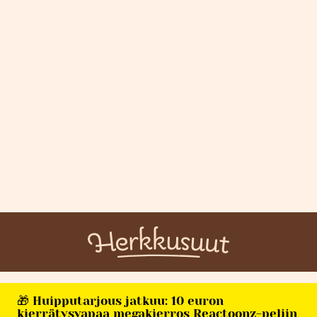
🎁 Huipputarjous jatkuu: 10 euron
kierrätysvapaa megakierros Reactoonz-peliin