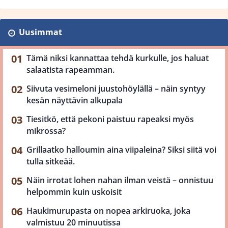
Uusimmat
Tämä niksi kannattaa tehdä kurkulle, jos haluat
salaatista rapeamman.
Siivuta vesimeloni juustohöylällä – näin syntyy
kesän näyttävin alkupala
Tiesitkö, että pekoni paistuu rapeaksi myös
mikrossa?
Grillaatko halloumin aina viipaleina? Siksi siitä voi
tulla sitkeää.
Näin irrotat lohen nahan ilman veistä – onnistuu
helpommin kuin uskoisit
Haukimurupasta on nopea arkiruoka, joka
valmistuu 20 minuutissa