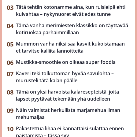
Tätä tehtiin kotonamme aina, kun ruisleipä ehti
kuivahtaa – nykynuoret eivät edes tunne
Tämä vanha merimiesten klassikko on täyttävää
kotiruokaa parhaimmillaan
Mummon vanha niksi saa kasvit kukoistamaan –
et tarvitse kalliita lannoitteita
Mustikka-smoothie on oikeaa super foodia
Kaveri teki tolkuttoman hyvää savulohta –
murusteli tätä kalan päälle
Tämä on yksi harvoista kalaresepteistä, joita
lapset pyytävät tekemään yhä uudelleen
Näin valmistat herkullista marjamehua ilman
mehumaijaa
Pakastettua lihaa ei kannattaisi sulattaa ennen
paistamista – tässä syy