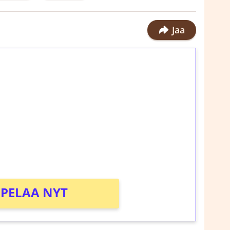
Jaa
ilmaiskierroksia ilman
rosta Tuohi 1000 -peliin (arvo 0,20€ per
!
PELAA NYT