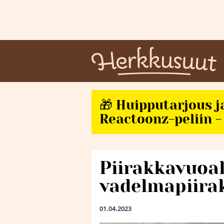
🎁 Huipputarjous j
Reactoonz-peliin - 
Piirakkavuoal
vadelmapiira
01.04.2023