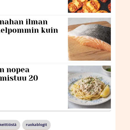
 nahan ilman
 helpommin kuin
n nopea
lmistuu 20
eittiöstä
ruokablogit