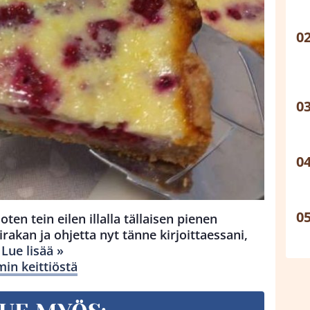
joten tein eilen illalla tällaisen pienen
rakan ja ohjetta nyt tänne kirjoittaessani,
n
Lue lisää »
n keittiöstä