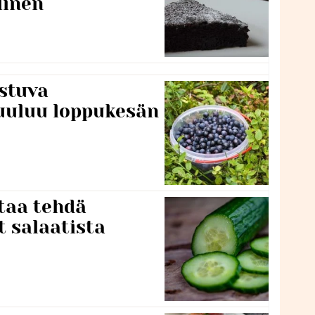
linen
stuva
uuluu loppukesän
taa tehdä
t salaatista