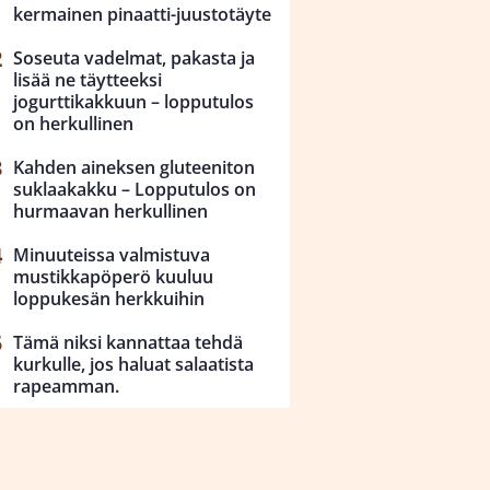
kermainen pinaatti-juustotäyte
Soseuta vadelmat, pakasta ja
lisää ne täytteeksi
jogurttikakkuun – lopputulos
on herkullinen
Kahden aineksen gluteeniton
suklaakakku – Lopputulos on
hurmaavan herkullinen
Minuuteissa valmistuva
mustikkapöperö kuuluu
loppukesän herkkuihin
Tämä niksi kannattaa tehdä
kurkulle, jos haluat salaatista
rapeamman.