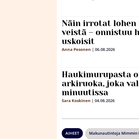
Näin irrotat lohen
veistä – onnistuu
uskoisit
Anna Pesonen
|
06.08.2026
Haukimurupasta o
arkiruoka, joka va
minuutissa
Sara Koskinen
|
04.08.2026
AIHEET
Makunautintoja Mimmin k