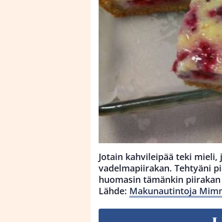
Jotain kahvileipää teki mieli, 
vadelmapiirakan. Tehtyäni pii
huomasin tämänkin piiraka
Lähde:
Makunautintoja Mimmi