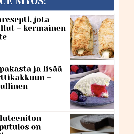
UE MYÖS:
resepti, jota
llut – kermainen
te
pakasta ja lisää
rttikakkuun –
ullinen
luteeniton
putulos on