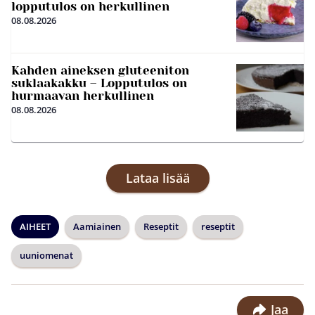
lopputulos on herkullinen
08.08.2026
Kahden aineksen gluteeniton
suklaakakku – Lopputulos on
hurmaavan herkullinen
08.08.2026
Lataa lisää
AIHEET
Aamiainen
Reseptit
reseptit
uuniomenat
Jaa