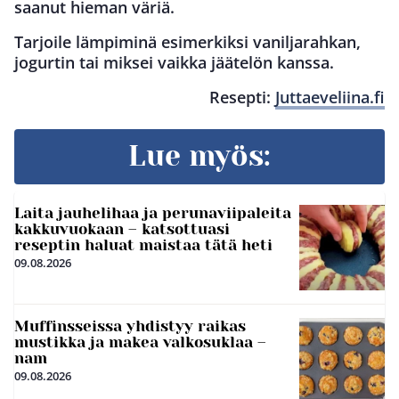
saanut hieman väriä.
Tarjoile lämpiminä esimerkiksi vaniljarahkan,
jogurtin tai miksei vaikka jäätelön kanssa.
Resepti:
Juttaeveliina.fi
Lue myös:
Laita jauhelihaa ja perunaviipaleita
kakkuvuokaan – katsottuasi
reseptin haluat maistaa tätä heti
09.08.2026
Muffinsseissa yhdistyy raikas
mustikka ja makea valkosuklaa –
nam
09.08.2026