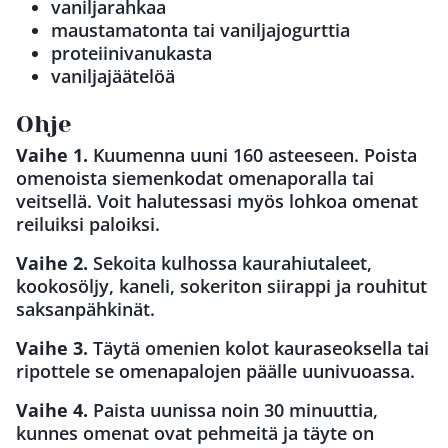
vaniljarahkaa
maustamatonta tai vaniljajogurttia
proteiinivanukasta
vaniljajäätelöä
Ohje
Vaihe 1.
Kuumenna uuni 160 asteeseen. Poista
omenoista siemenkodat omenaporalla tai
veitsellä. Voit halutessasi myös lohkoa omenat
reiluiksi paloiksi.
Vaihe 2.
Sekoita kulhossa kaurahiutaleet,
kookosöljy, kaneli, sokeriton siirappi ja rouhitut
saksanpähkinät.
Vaihe 3.
Täytä omenien kolot kauraseoksella tai
ripottele se omenapalojen päälle uunivuoassa.
Vaihe 4.
Paista uunissa noin 30 minuuttia,
kunnes omenat ovat pehmeitä ja täyte on