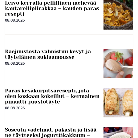
Leivo kerralla pellillinen mehevää
kantarellipiirakkaa – kauden paras
resepti
08.08.2026
Raejuustosta valmistuu kevyt ja
täyteläinen suklaamousse
08.08.2026
Paras kesäkurpitsaresepti, jota
olen koskaan kokeillut – kermainen
pinaatti-juustotäyte
08.08.2026
Soseuta vadelmat, pakasta ja lisää
ne täytteeksi jogurttikakkuun –