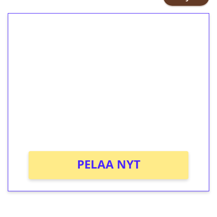
1€ = 10€ arvosta
ilmaiskierroksia ilman
kierrätystä!
Talleta 1€
Saat heti 50 ilmaiskierrosta Tuohi
1000 -peliin (arvo 0,20€ per kierros)!
Ei kierrätysvaatimusta!
PELAA NYT