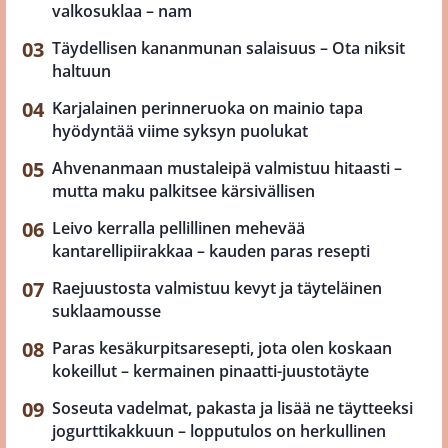
valkosuklaa – nam
Täydellisen kananmunan salaisuus – Ota niksit
haltuun
Karjalainen perinneruoka on mainio tapa
hyödyntää viime syksyn puolukat
Ahvenanmaan mustaleipä valmistuu hitaasti –
mutta maku palkitsee kärsivällisen
Leivo kerralla pellillinen mehevää
kantarellipiirakkaa – kauden paras resepti
Raejuustosta valmistuu kevyt ja täyteläinen
suklaamousse
Paras kesäkurpitsaresepti, jota olen koskaan
kokeillut – kermainen pinaatti-juustotäyte
Soseuta vadelmat, pakasta ja lisää ne täytteeksi
jogurttikakkuun – lopputulos on herkullinen