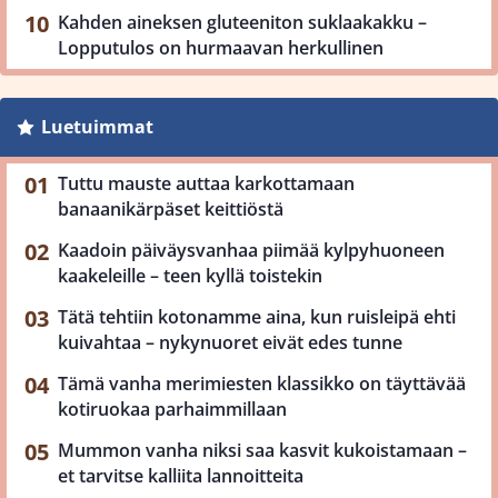
Kahden aineksen gluteeniton suklaakakku –
Lopputulos on hurmaavan herkullinen
Luetuimmat
Tuttu mauste auttaa karkottamaan
banaanikärpäset keittiöstä
Kaadoin päiväysvanhaa piimää kylpyhuoneen
kaakeleille – teen kyllä toistekin
Tätä tehtiin kotonamme aina, kun ruisleipä ehti
kuivahtaa – nykynuoret eivät edes tunne
Tämä vanha merimiesten klassikko on täyttävää
kotiruokaa parhaimmillaan
Mummon vanha niksi saa kasvit kukoistamaan –
et tarvitse kalliita lannoitteita