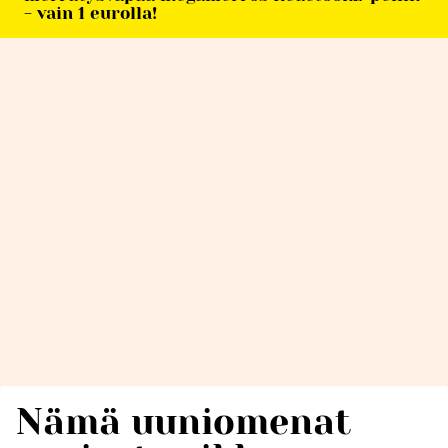
- vain 1 eurolla!
Nämä uuniomenat