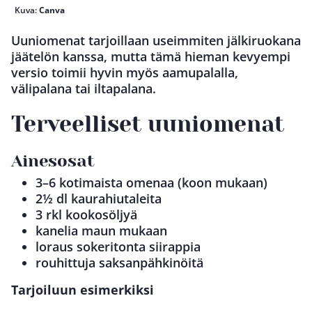
Kuva:
Canva
Uuniomenat tarjoillaan useimmiten jälkiruokana
jäätelön kanssa, mutta tämä hieman kevyempi
versio toimii hyvin myös aamupalalla,
välipalana tai iltapalana.
Terveelliset uuniomenat
Ainesosat
3–6 kotimaista omenaa (koon mukaan)
2½ dl kaurahiutaleita
3 rkl kookosöljyä
kanelia maun mukaan
loraus sokeritonta siirappia
rouhittuja saksanpähkinöitä
Tarjoiluun esimerkiksi