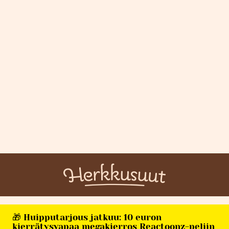
🎁 Huipputarjous jatkuu: 10 euron
kierrätysvapaa megakierros Reactoonz-peliin