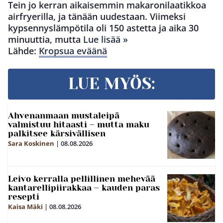
Tein jo kerran aikaisemmin makaronilaatikkoa
airfryerilla, ja tänään uudestaan. Viimeksi
kypsennyslämpötila oli 150 astetta ja aika 30
minuuttia, mutta
Lue lisää »
Lähde:
Kropsua eväänä
LUE MYÖS:
Ahvenanmaan mustaleipä
valmistuu hitaasti – mutta maku
palkitsee kärsivällisen
Sara Koskinen
|
08.08.2026
Leivo kerralla pellillinen mehevää
kantarellipiirakkaa – kauden paras
resepti
Kaisa Mäki
|
08.08.2026