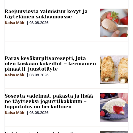
Raejuustosta valmistuu kevyt ja
täyteläinen suklaamousse
Kaisa Mäki
|
08.08.2026
Paras kesäkurpitsaresepti, jota
olen koskaan kokeillut – kermainen
pinaatti-juustotäyte
Kaisa Mäki
|
08.08.2026
Soseuta vadelmat, pakasta ja lisää
ne täytteeksi jogurttikakkuun –
lopputulos on herkullinen
Kaisa Mäki
|
08.08.2026