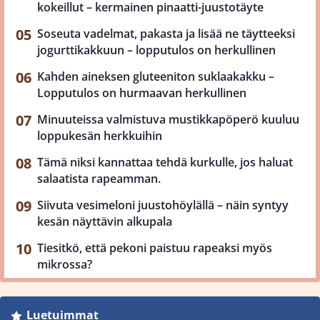
kokeillut – kermainen pinaatti-juustotäyte
Soseuta vadelmat, pakasta ja lisää ne täytteeksi
jogurttikakkuun – lopputulos on herkullinen
Kahden aineksen gluteeniton suklaakakku –
Lopputulos on hurmaavan herkullinen
Minuuteissa valmistuva mustikkapöperö kuuluu
loppukesän herkkuihin
Tämä niksi kannattaa tehdä kurkulle, jos haluat
salaatista rapeamman.
Siivuta vesimeloni juustohöylällä – näin syntyy
kesän näyttävin alkupala
Tiesitkö, että pekoni paistuu rapeaksi myös
mikrossa?
Luetuimmat