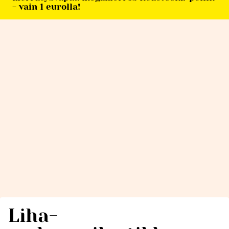
- vain 1 eurolla!
Liha-