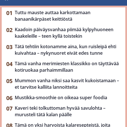
Tuttu mauste auttaa karkottamaan
banaanikärpäset keittiöstä
Kaadoin päiväysvanhaa piimää kylpyhuoneen
kaakeleille – teen kyllä toistekin
Tätä tehtiin kotonamme aina, kun ruisleipä ehti
kuivahtaa – nykynuoret eivät edes tunne
Tämä vanha merimiesten klassikko on täyttävää
kotiruokaa parhaimmillaan
Mummon vanha niksi saa kasvit kukoistamaan –
et tarvitse kalliita lannoitteita
Mustikka-smoothie on oikeaa super foodia
Kaveri teki tolkuttoman hyvää savulohta –
murusteli tätä kalan päälle
Tämä on yksi harvoista kalaresepteistä, joita