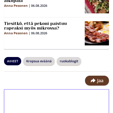
alkupala
Anna Pesonen
|
06.08.2026
Tiesitkö, että pekoni paistuu
rapeaksi myös mikrossa?
Anna Pesonen
|
06.08.2026
AIHEET
Kropsua eväänä
ruokablogit
Jaa
1€ = 10€ arvosta
ilmaiskierroksia ilman