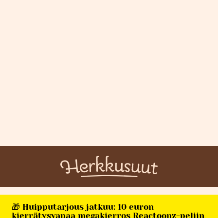
🎁 Huipputarjous jatkuu: 10 euron
kierrätysvapaa megakierros Reactoonz-peliin