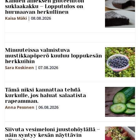
Kahden aineksen gluteeniton
suklaakakku – Lopputulos on
hurmaavan herkullinen
Kaisa Mäki
|
08.08.2026
Minuuteissa valmistuva
mustikkapöperö kuuluu loppukesän
herkkuihin
Sara Koskinen
|
07.08.2026
Tämä niksi kannattaa tehdä
kurkulle, jos haluat salaatista
rapeamman.
Anna Pesonen
|
06.08.2026
Siivuta vesimeloni juustohöylällä –
näin syntyy kesän näyttävin