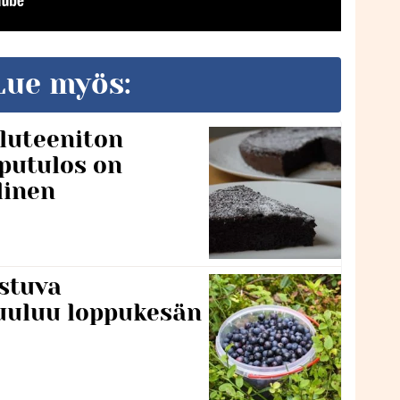
Lue myös:
luteeniton
putulos on
linen
stuva
uuluu loppukesän