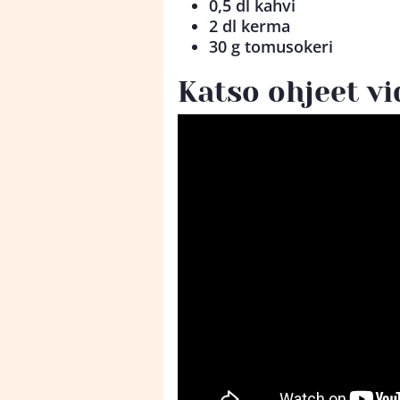
0,5 dl kahvi
2 dl kerma
30 g tomusokeri
Katso ohjeet vi