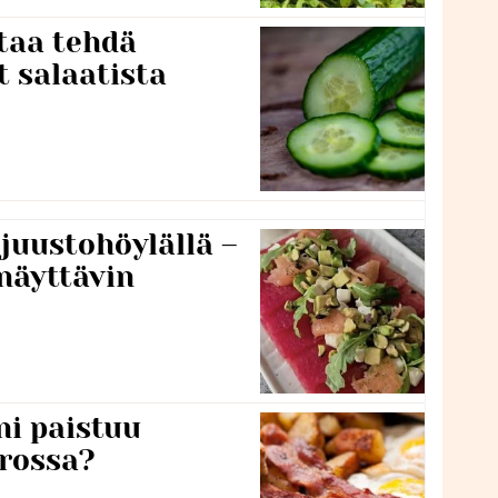
taa tehdä
t salaatista
 juustohöylällä –
näyttävin
ni paistuu
rossa?