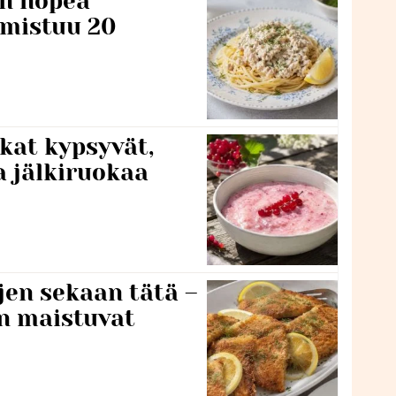
n nopea
lmistuu 20
kat kypsyvät,
a jälkiruokaa
jen sekaan tätä –
en maistuvat