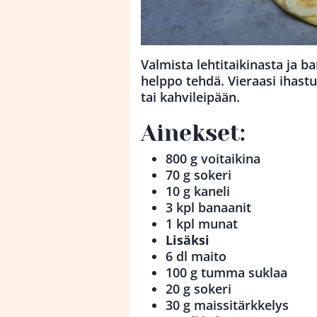
Valmista lehtitaikinasta ja 
helppo tehdä. Vieraasi ihastu
tai kahvileipään.
Ainekset:
800 g voitaikina
70 g sokeri
10 g kaneli
3 kpl banaanit
1 kpl munat
Lisäksi
6 dl maito
100 g tumma suklaa
20 g sokeri
30 g maissitärkkelys