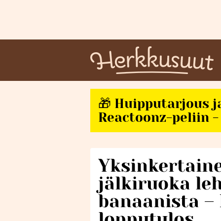
🎁 Huipputarjous j
Reactoonz-peliin - 
Yksinkertain
jälkiruoka leh
banaanista –
lopputulos