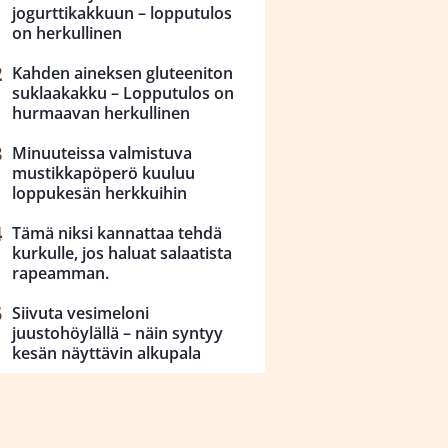
jogurttikakkuun – lopputulos
on herkullinen
Kahden aineksen gluteeniton
suklaakakku – Lopputulos on
hurmaavan herkullinen
Minuuteissa valmistuva
mustikkapöperö kuuluu
loppukesän herkkuihin
Tämä niksi kannattaa tehdä
kurkulle, jos haluat salaatista
rapeamman.
Siivuta vesimeloni
juustohöylällä – näin syntyy
kesän näyttävin alkupala