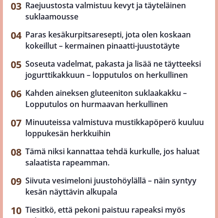
Raejuustosta valmistuu kevyt ja täyteläinen
suklaamousse
Paras kesäkurpitsaresepti, jota olen koskaan
kokeillut – kermainen pinaatti-juustotäyte
Soseuta vadelmat, pakasta ja lisää ne täytteeksi
jogurttikakkuun – lopputulos on herkullinen
Kahden aineksen gluteeniton suklaakakku –
Lopputulos on hurmaavan herkullinen
Minuuteissa valmistuva mustikkapöperö kuuluu
loppukesän herkkuihin
Tämä niksi kannattaa tehdä kurkulle, jos haluat
salaatista rapeamman.
Siivuta vesimeloni juustohöylällä – näin syntyy
kesän näyttävin alkupala
Tiesitkö, että pekoni paistuu rapeaksi myös