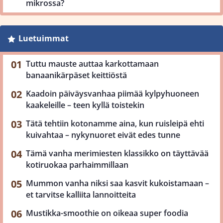
mikrossa?
Luetuimmat
Tuttu mauste auttaa karkottamaan
banaanikärpäset keittiöstä
Kaadoin päiväysvanhaa piimää kylpyhuoneen
kaakeleille – teen kyllä toistekin
Tätä tehtiin kotonamme aina, kun ruisleipä ehti
kuivahtaa – nykynuoret eivät edes tunne
Tämä vanha merimiesten klassikko on täyttävää
kotiruokaa parhaimmillaan
Mummon vanha niksi saa kasvit kukoistamaan –
et tarvitse kalliita lannoitteita
Mustikka-smoothie on oikeaa super foodia