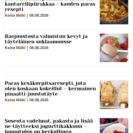
kantarellipiirakkaa – kauden paras
resepti
Kaisa Mäki
|
08.08.2026
Raejuustosta valmistuu kevyt ja
täyteläinen suklaamousse
Kaisa Mäki
|
08.08.2026
Paras kesäkurpitsaresepti, jota
olen koskaan kokeillut – kermainen
pinaatti-juustotäyte
Kaisa Mäki
|
08.08.2026
Soseuta vadelmat, pakasta ja lisää
ne täytteeksi jogurttikakkuun –
lopputulos on herkullinen