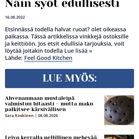
Näin syöt edullisesti
16.08.2022
Etsinnässä todella halvat ruoat? olet oikeassa
paikassa. Tässä artikkelissa vinkkejä ostoksille
ja keittiöön. Jos etsit edullisia tarjouksia, voit
löytää joitakin todella
Lue lisää »
Lähde:
Feel Good Kitchen
LUE MYÖS:
Ahvenanmaan mustaleipä
valmistuu hitaasti – mutta maku
palkitsee kärsivällisen
Sara Koskinen
|
08.08.2026
Leivo kerralla pellillinen mehevää