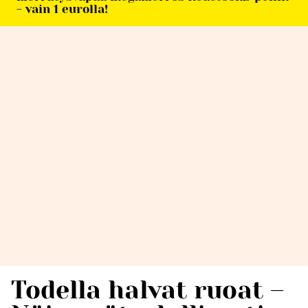
- vain 1 eurolla!
Todella halvat ruoat –