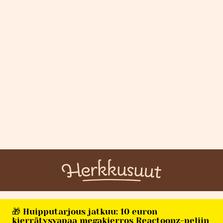
🎁 Huipputarjous jatkuu: 10 euron
kierrätysvapaa megakierros Reactoonz-peliin