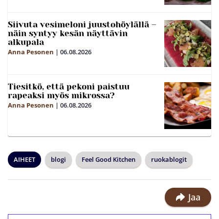
Siivuta vesimeloni juustohöylällä –
näin syntyy kesän näyttävin
alkupala
Anna Pesonen
|
06.08.2026
Tiesitkö, että pekoni paistuu
rapeaksi myös mikrossa?
Anna Pesonen
|
06.08.2026
AIHEET
blogi
Feel Good Kitchen
ruokablogit
Jaa