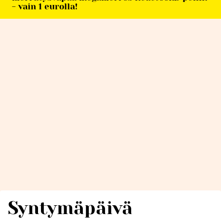
- vain 1 eurolla!
Syntymäpäivä