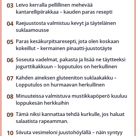
Leivo kerralla pellillinen mehevää
kantarellipiirakkaa – kauden paras resepti
Raejuustosta valmistuu kevyt ja täyteläinen
suklaamousse
Paras kesäkurpitsaresepti, jota olen koskaan
kokeillut – kermainen pinaatti-juustotäyte
Soseuta vadelmat, pakasta ja lisää ne täytteeksi
jogurttikakkuun – lopputulos on herkullinen
Kahden aineksen gluteeniton suklaakakku –
Lopputulos on hurmaavan herkullinen
Minuuteissa valmistuva mustikkapöperö kuuluu
loppukesän herkkuihin
Tämä niksi kannattaa tehdä kurkulle, jos haluat
salaatista rapeamman.
Siivuta vesimeloni juustohöylällä – näin syntyy