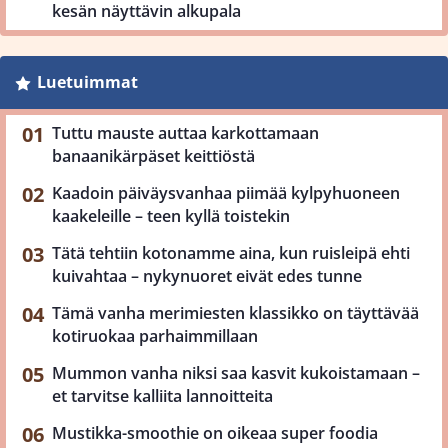
kesän näyttävin alkupala
Luetuimmat
Tuttu mauste auttaa karkottamaan
banaanikärpäset keittiöstä
Kaadoin päiväysvanhaa piimää kylpyhuoneen
kaakeleille – teen kyllä toistekin
Tätä tehtiin kotonamme aina, kun ruisleipä ehti
kuivahtaa – nykynuoret eivät edes tunne
Tämä vanha merimiesten klassikko on täyttävää
kotiruokaa parhaimmillaan
Mummon vanha niksi saa kasvit kukoistamaan –
et tarvitse kalliita lannoitteita
Mustikka-smoothie on oikeaa super foodia