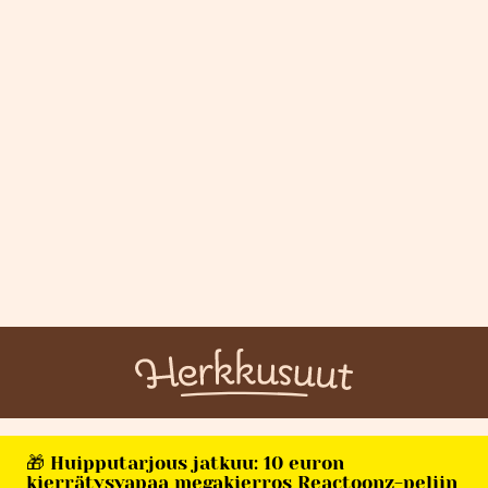
🎁 Huipputarjous jatkuu: 10 euron
kierrätysvapaa megakierros Reactoonz-peliin