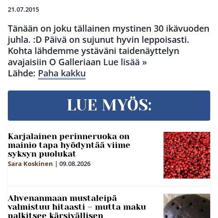
21.07.2015
Tänään on joku tällainen mystinen 30 ikävuoden
juhla. :D Päivä on sujunut hyvin leppoisasti.
Kohta lähdemme ystäväni taidenäyttelyn
avajaisiin O Galleriaan
Lue lisää »
Lähde:
Paha kakku
LUE MYÖS:
Karjalainen perinneruoka on
mainio tapa hyödyntää viime
syksyn puolukat
Sara Koskinen
|
09.08.2026
Ahvenanmaan mustaleipä
valmistuu hitaasti – mutta maku
palkitsee kärsivällisen