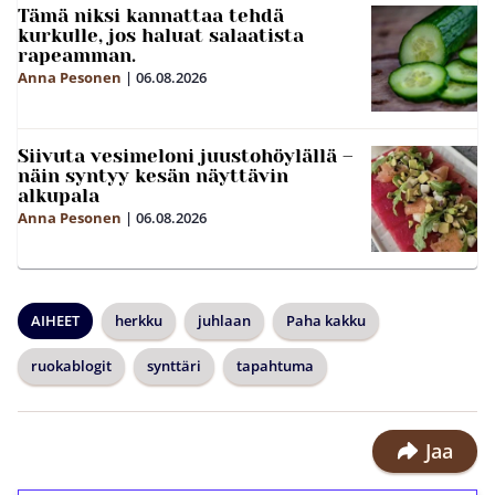
Tämä niksi kannattaa tehdä
kurkulle, jos haluat salaatista
rapeamman.
Anna Pesonen
|
06.08.2026
Siivuta vesimeloni juustohöylällä –
näin syntyy kesän näyttävin
alkupala
Anna Pesonen
|
06.08.2026
AIHEET
herkku
juhlaan
Paha kakku
ruokablogit
synttäri
tapahtuma
Jaa