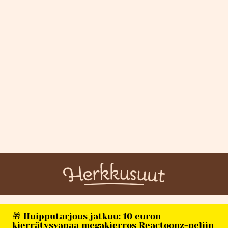
🎁 Huipputarjous jatkuu: 10 euron
kierrätysvapaa megakierros Reactoonz-peliin