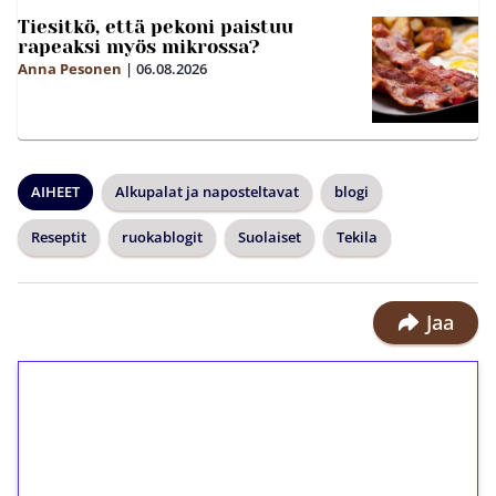
Tiesitkö, että pekoni paistuu
rapeaksi myös mikrossa?
Anna Pesonen
|
06.08.2026
AIHEET
Alkupalat ja naposteltavat
blogi
Reseptit
ruokablogit
Suolaiset
Tekila
Jaa
1€ = 10€ arvosta
ilmaiskierroksia ilman
kierrätystä!