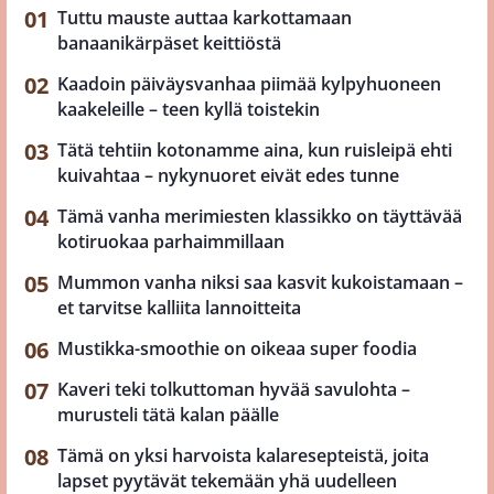
Tuttu mauste auttaa karkottamaan
banaanikärpäset keittiöstä
Kaadoin päiväysvanhaa piimää kylpyhuoneen
kaakeleille – teen kyllä toistekin
Tätä tehtiin kotonamme aina, kun ruisleipä ehti
kuivahtaa – nykynuoret eivät edes tunne
Tämä vanha merimiesten klassikko on täyttävää
kotiruokaa parhaimmillaan
Mummon vanha niksi saa kasvit kukoistamaan –
et tarvitse kalliita lannoitteita
Mustikka-smoothie on oikeaa super foodia
Kaveri teki tolkuttoman hyvää savulohta –
murusteli tätä kalan päälle
Tämä on yksi harvoista kalaresepteistä, joita
lapset pyytävät tekemään yhä uudelleen