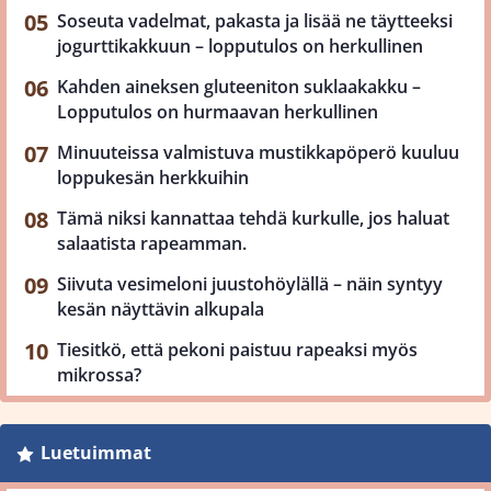
Soseuta vadelmat, pakasta ja lisää ne täytteeksi
jogurttikakkuun – lopputulos on herkullinen
Kahden aineksen gluteeniton suklaakakku –
Lopputulos on hurmaavan herkullinen
Minuuteissa valmistuva mustikkapöperö kuuluu
loppukesän herkkuihin
Tämä niksi kannattaa tehdä kurkulle, jos haluat
salaatista rapeamman.
Siivuta vesimeloni juustohöylällä – näin syntyy
kesän näyttävin alkupala
Tiesitkö, että pekoni paistuu rapeaksi myös
mikrossa?
Luetuimmat