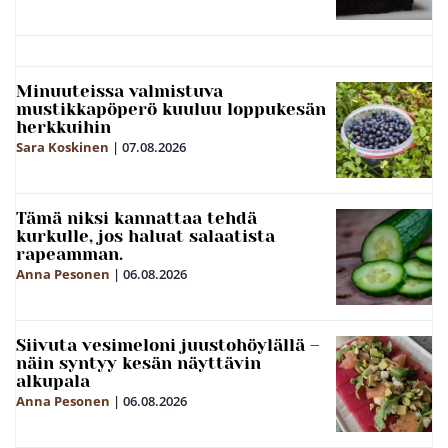
Minuuteissa valmistuva
mustikkapöperö kuuluu loppukesän
herkkuihin
Sara Koskinen
|
07.08.2026
Tämä niksi kannattaa tehdä
kurkulle, jos haluat salaatista
rapeamman.
Anna Pesonen
|
06.08.2026
Siivuta vesimeloni juustohöylällä –
näin syntyy kesän näyttävin
alkupala
Anna Pesonen
|
06.08.2026