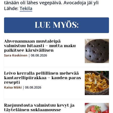
tänään oli lähes vegepäivä. Avocadoja jäi yli
Lähde:
Tekila
LUE MYÖS:
Ahvenanmaan mustaleipä
valmistuu hitaasti – mutta maku
palkitsee kärsivällisen
Sara Koskinen
|
08.08.2026
Leivo kerralla pellillinen mehevää
kantarellipiirakkaa – kauden paras
resepti
Kaisa Mäki
|
08.08.2026
Raejuustosta valmistuu kevyt ja
täyteläinen suklaamousse