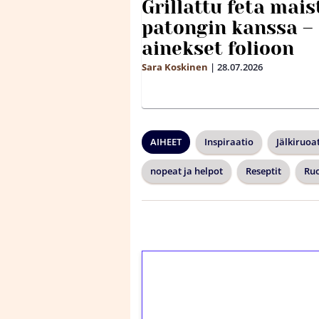
Grillattu feta mais
patongin kanssa –
ainekset folioon
Sara Koskinen
|
28.07.2026
AIHEET
Inspiraatio
Jälkiruoa
nopeat ja helpot
Reseptit
Ru
1€ = 10€ arvosta 
kierrätystä!