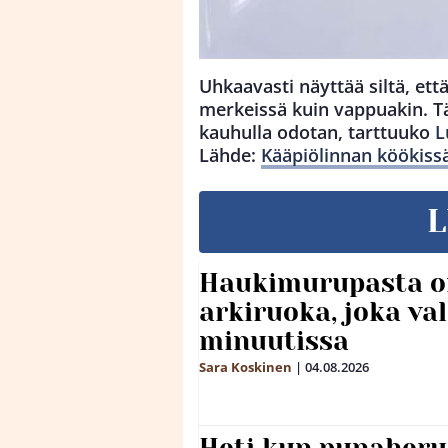
Uhkaavasti näyttää siltä, et
merkeissä kuin vappuakin. Täl
kauhulla odotan, tarttuuko
L
Lähde:
Kääpiölinnan köökiss
L
Haukimurupasta o
arkiruoka, joka va
minuutissa
Sara Koskinen
|
04.08.2026