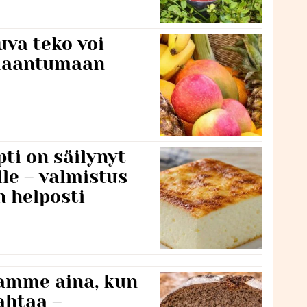
va teko voi
ilaantumaan
ti on säilynyt
lle – valmistus
n helposti
namme aina, kun
ahtaa –