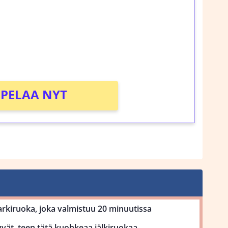
rosta Tuohi 1000 -peliin (arvo 0,20€ per
!
PELAA NYT
kiruoka, joka valmistuu 20 minuutissa
vät, teen tätä kuohkeaa jälkiruokaa