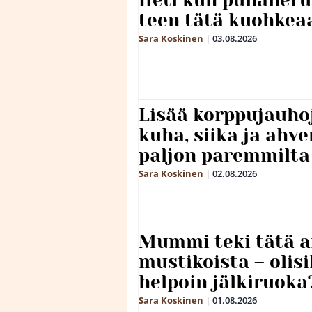
Heti kun punaheru
teen tätä kuohkea
Sara Koskinen
|
03.08.2026
Lisää korppujauho
kuha, siika ja ahv
paljon paremmilta
Sara Koskinen
|
02.08.2026
Mummi teki tätä a
mustikoista – olis
helpoin jälkiruoka
Sara Koskinen
|
01.08.2026