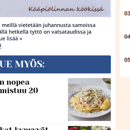
tä meillä vietetään juhannusta samoissa
lä hetkellä tyttö on vatsataudissa ja
ue lisää »
ä
UE MYÖS:
n nopea
lmistuu 20