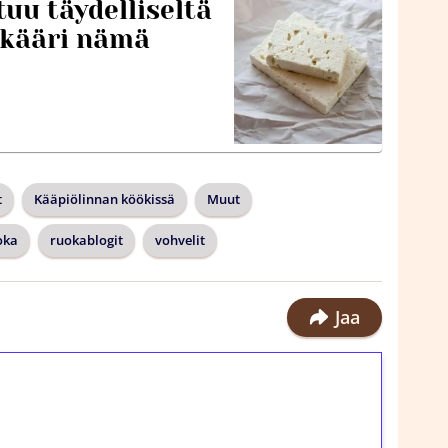
tuu täydelliseltä
 kääri nämä
t
Kääpiölinnan köökissä
Muut
oka
ruokablogit
vohvelit
Jaa
ilmaiskierroksia ilman