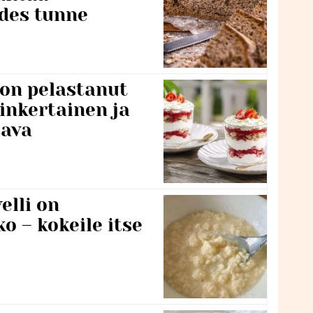
edes tunne
 on pelastanut
inkertainen ja
tava
lli on
o – kokeile itse