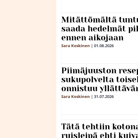
Mitättömältä tuntu
saada hedelmät p
ennen aikojaan
Sara Koskinen
|
01.08.2026
Piimäjuuston resep
sukupolvelta toise
onnistuu yllättävä
Sara Koskinen
|
31.07.2026
Tätä tehtiin koto
ruisleipä ehti kuiv