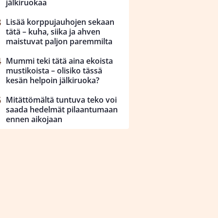
jälkiruokaa
Lisää korppujauhojen sekaan
tätä – kuha, siika ja ahven
maistuvat paljon paremmilta
Mummi teki tätä aina ekoista
mustikoista – olisiko tässä
kesän helpoin jälkiruoka?
Mitättömältä tuntuva teko voi
saada hedelmät pilaantumaan
ennen aikojaan