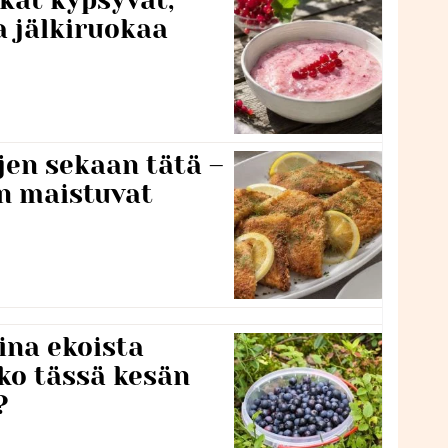
kat kypsyvät,
a jälkiruokaa
jen sekaan tätä –
en maistuvat
ina ekoista
iko tässä kesän
?