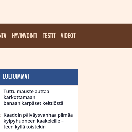
NTA
HYVINVOINTI
TESTIT
VIDEOT
LUETUIMMAT
Tuttu mauste auttaa
karkottamaan
banaanikärpäset keittiöstä
Kaadoin päiväysvanhaa piimää
kylpyhuoneen kaakeleille –
teen kyllä toistekin