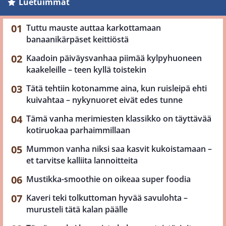
Luetuimmat
Tuttu mauste auttaa karkottamaan
banaanikärpäset keittiöstä
Kaadoin päiväysvanhaa piimää kylpyhuoneen
kaakeleille – teen kyllä toistekin
Tätä tehtiin kotonamme aina, kun ruisleipä ehti
kuivahtaa – nykynuoret eivät edes tunne
Tämä vanha merimiesten klassikko on täyttävää
kotiruokaa parhaimmillaan
Mummon vanha niksi saa kasvit kukoistamaan –
et tarvitse kalliita lannoitteita
Mustikka-smoothie on oikeaa super foodia
Kaveri teki tolkuttoman hyvää savulohta –
murusteli tätä kalan päälle