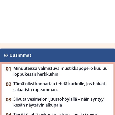
Uusimmat
Minuuteissa valmistuva mustikkapöperö kuuluu
loppukesän herkkuihin
Tämä niksi kannattaa tehdä kurkulle, jos haluat
salaatista rapeamman.
Siivuta vesimeloni juustohöylällä – näin syntyy
kesän näyttävin alkupala
Tiesitkö, että pekoni paistuu rapeaksi myös