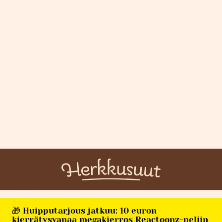
🎁 Huipputarjous jatkuu: 10 euron
kierrätysvapaa megakierros Reactoonz-peliin