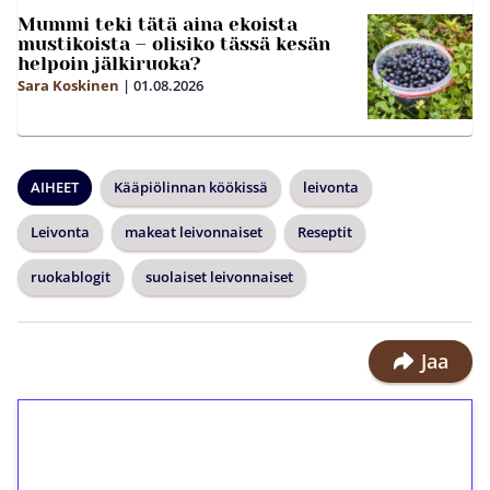
Mummi teki tätä aina ekoista
mustikoista – olisiko tässä kesän
helpoin jälkiruoka?
Sara Koskinen
|
01.08.2026
AIHEET
Kääpiölinnan köökissä
leivonta
Leivonta
makeat leivonnaiset
Reseptit
ruokablogit
suolaiset leivonnaiset
Jaa
1€ = 10€ arvosta
ilmaiskierroksia ilman