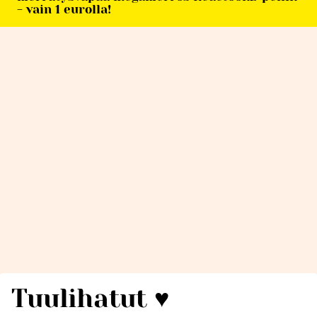
- vain 1 eurolla!
Tuulihatut ♥