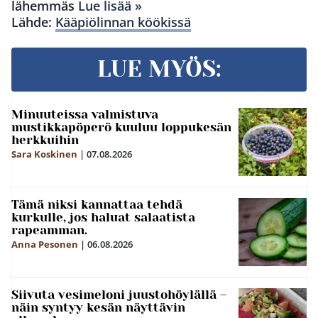
lähemmäs
Lue lisää »
Lähde:
Kääpiölinnan köökissä
LUE MYÖS:
Minuuteissa valmistuva
mustikkapöperö kuuluu loppukesän
herkkuihin
Sara Koskinen
|
07.08.2026
Tämä niksi kannattaa tehdä
kurkulle, jos haluat salaatista
rapeamman.
Anna Pesonen
|
06.08.2026
Siivuta vesimeloni juustohöylällä –
näin syntyy kesän näyttävin