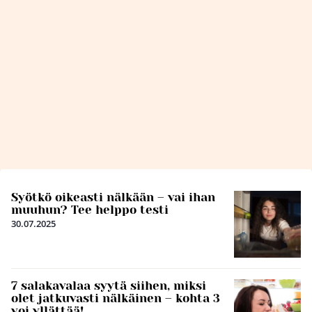
Syötkö oikeasti nälkään – vai ihan
muuhun? Tee helppo testi
30.07.2025
7 salakavalaa syytä siihen, miksi
olet jatkuvasti nälkäinen – kohta 3
voi yllättää!