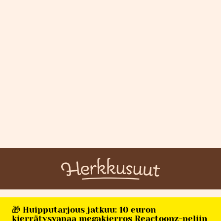
🎁 Huipputarjous jatkuu: 10 euron
kierrätysvapaa megakierros Reactoonz-peliin