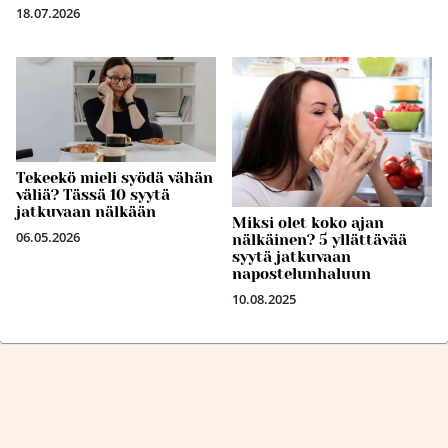
18.07.2026
Tekeekö mieli syödä vähän
väliä? Tässä 10 syytä
jatkuvaan nälkään
Miksi olet koko ajan
06.05.2026
nälkäinen? 5 yllättävää
syytä jatkuvaan
napostelunhaluun
10.08.2025