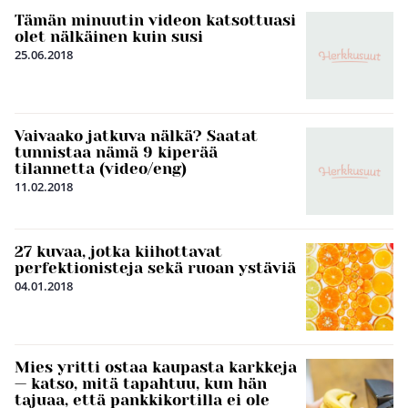
Tämän minuutin videon katsottuasi
olet nälkäinen kuin susi
25.06.2018
Vaivaako jatkuva nälkä? Saatat
tunnistaa nämä 9 kiperää
tilannetta (video/eng)
11.02.2018
27 kuvaa, jotka kiihottavat
perfektionisteja sekä ruoan ystäviä
04.01.2018
Mies yritti ostaa kaupasta karkkeja
— katso, mitä tapahtuu, kun hän
tajuaa, että pankkikortilla ei ole