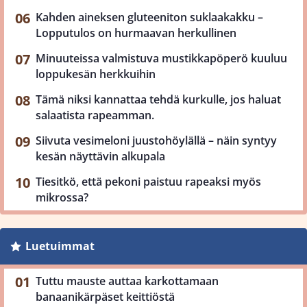
Kahden aineksen gluteeniton suklaakakku –
Lopputulos on hurmaavan herkullinen
Minuuteissa valmistuva mustikkapöperö kuuluu
loppukesän herkkuihin
Tämä niksi kannattaa tehdä kurkulle, jos haluat
salaatista rapeamman.
Siivuta vesimeloni juustohöylällä – näin syntyy
kesän näyttävin alkupala
Tiesitkö, että pekoni paistuu rapeaksi myös
mikrossa?
Luetuimmat
Tuttu mauste auttaa karkottamaan
banaanikärpäset keittiöstä