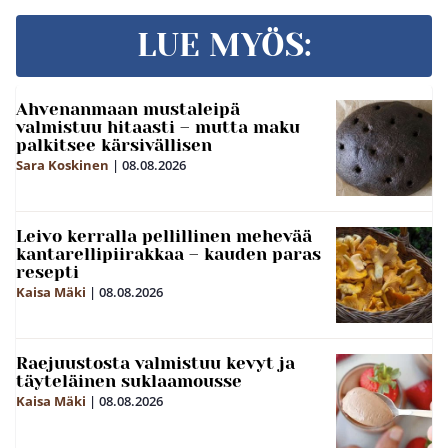
LUE MYÖS:
Ahvenanmaan mustaleipä
valmistuu hitaasti – mutta maku
palkitsee kärsivällisen
Sara Koskinen
|
08.08.2026
Leivo kerralla pellillinen mehevää
kantarellipiirakkaa – kauden paras
resepti
Kaisa Mäki
|
08.08.2026
Raejuustosta valmistuu kevyt ja
täyteläinen suklaamousse
Kaisa Mäki
|
08.08.2026