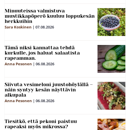
Minuuteissa valmistuva
mustikkapöperö kuuluu loppukesän
herkkuihin
Sara Koskinen
|
07.08.2026
Tämä niksi kannattaa tehdä
kurkulle, jos haluat salaatista
rapeamman.
Anna Pesonen
|
06.08.2026
Siivuta vesimeloni juustohöylällä –
näin syntyy kesän näyttävin
alkupala
Anna Pesonen
|
06.08.2026
Tiesitkö, että pekoni paistuu
rapeaksi myös mikrossa?