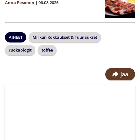
Anna Pesonen
|
06.08.2026
AIHEET
Mirkun Kokkaukset & Tuunaukset
ruokablogit
toffee
Jaa
1€ = 10€ arvosta
ilmaiskierroksia ilman
kierrätystä!
Talleta 1€