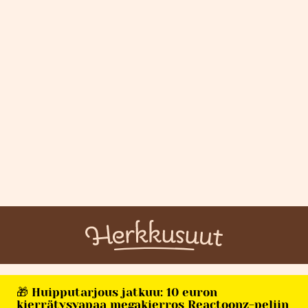
🎁 Huipputarjous jatkuu: 10 euron
kierrätysvapaa megakierros Reactoonz-peliin