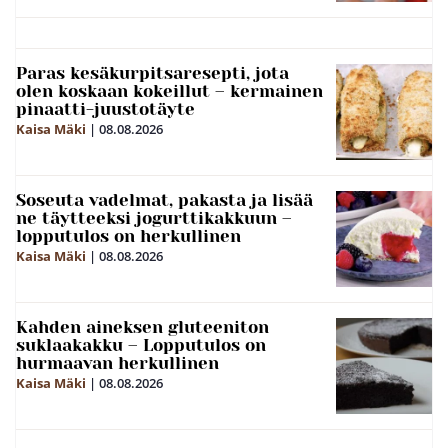
Paras kesäkurpitsaresepti, jota
olen koskaan kokeillut – kermainen
pinaatti-juustotäyte
Kaisa Mäki
|
08.08.2026
Soseuta vadelmat, pakasta ja lisää
ne täytteeksi jogurttikakkuun –
lopputulos on herkullinen
Kaisa Mäki
|
08.08.2026
Kahden aineksen gluteeniton
suklaakakku – Lopputulos on
hurmaavan herkullinen
Kaisa Mäki
|
08.08.2026