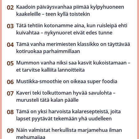
Kaadoin päiväysvanhaa piimää kylpyhuoneen
kaakeleille – teen kyllä toistekin
Tätä tehtiin kotonamme aina, kun ruisleipä ehti
kuivahtaa – nykynuoret eivät edes tunne
Tämä vanha merimiesten klassikko on täyttävää
kotiruokaa parhaimmillaan
Mummon vanha niksi saa kasvit kukoistamaan –
et tarvitse kalliita lannoitteita
Mustikka-smoothie on oikeaa super foodia
Kaveri teki tolkuttoman hyvää savulohta –
murusteli tätä kalan päälle
Tämä on yksi harvoista kalaresepteistä, joita
lapset pyytävät tekemään yhä uudelleen
Näin valmistat herkullista marjamehua ilman
mehumaijaa