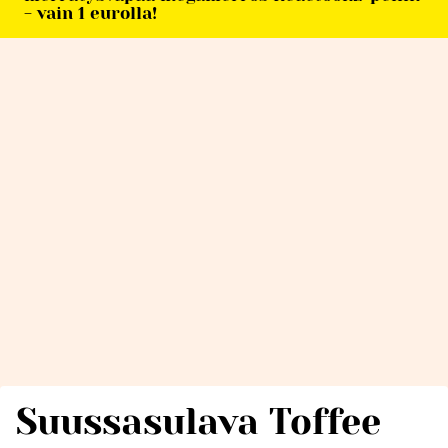
- vain 1 eurolla!
Suussasulava Toffee