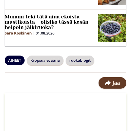
Mummi teki tätä aina ekoista
mustikoista – olisiko tässä kesän
helpoin jälkiruoka?
Sara Koskinen
|
01.08.2026
AIHEET
Kropsua eväänä
ruokablogit
Jaa
1€ = 10€ arvosta
ilmaiskierroksia ilman
kierrätystä!