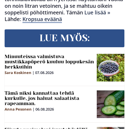
on noin litran vetoinen, ja se mahtuu oikein
soppelisti pöhöttimeeni. Tämän
Lue lisää »
Lähde:
Kropsua eväänä
LUE MYÖS:
Minuuteissa valmistuva
mustikkapöperö kuuluu loppukesän
herkkuihin
Sara Koskinen
|
07.08.2026
Tämä niksi kannattaa tehdä
kurkulle, jos haluat salaatista
rapeamman.
Anna Pesonen
|
06.08.2026