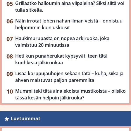
Grillaatko halloumin aina viipaleina? Siksi siitä voi
tulla sitkeää.
Näin irrotat lohen nahan ilman veistä – onnistuu
helpommin kuin uskoisit
Haukimurupasta on nopea arkiruoka, joka
valmistuu 20 minuutissa
Heti kun punaherukat kypsyvät, teen tätä
kuohkeaa jälkiruokaa
Lisää korppujauhojen sekaan tätä – kuha, siika ja
ahven maistuvat paljon paremmilta
Mummi teki tätä aina ekoista mustikoista – olisiko
tässä kesän helpoin jälkiruoka?
Luetuimmat