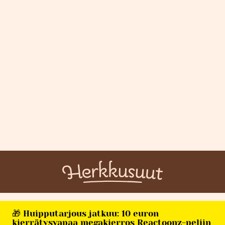
🎁 Huipputarjous jatkuu: 10 euron
kierrätysvapaa megakierros Reactoonz-peliin