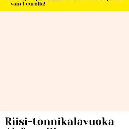
- vain 1 eurolla!
Riisi-tonnikalavuoka