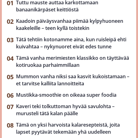
Tuttu mauste auttaa karkottamaan
banaanikärpäset keittiöstä
Kaadoin päiväysvanhaa piimää kylpyhuoneen
kaakeleille – teen kyllä toistekin
Tätä tehtiin kotonamme aina, kun ruisleipä ehti
kuivahtaa – nykynuoret eivät edes tunne
Tämä vanha merimiesten klassikko on täyttävää
kotiruokaa parhaimmillaan
Mummon vanha niksi saa kasvit kukoistamaan –
et tarvitse kalliita lannoitteita
Mustikka-smoothie on oikeaa super foodia
Kaveri teki tolkuttoman hyvää savulohta –
murusteli tätä kalan päälle
Tämä on yksi harvoista kalaresepteistä, joita
lapset pyytävät tekemään yhä uudelleen