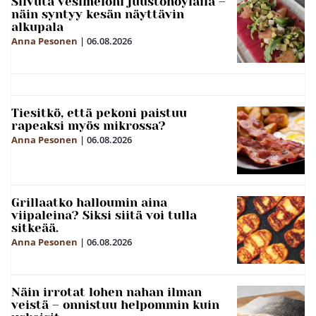
Siivuta vesimeloni juustohöylällä –
näin syntyy kesän näyttävin
alkupala
Anna Pesonen
|
06.08.2026
Tiesitkö, että pekoni paistuu
rapeaksi myös mikrossa?
Anna Pesonen
|
06.08.2026
Grillaatko halloumin aina
viipaleina? Siksi siitä voi tulla
sitkeää.
Anna Pesonen
|
06.08.2026
Näin irrotat lohen nahan ilman
veistä – onnistuu helpommin kuin