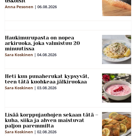
uskoisit
Anna Pesonen
|
06.08.2026
Haukimurupasta on nopea
arkiruoka, joka valmistuu 20
minuutissa
Sara Koskinen
|
04.08.2026
Heti kun punaherukat kypsyvät,
teen tätä kuohkeaa jälkiruokaa
Sara Koskinen
|
03.08.2026
Lisää korppujauhojen sekaan tätä –
kuha, siika ja ahven maistuvat
paljon paremmilta
Sara Koskinen
|
02.08.2026