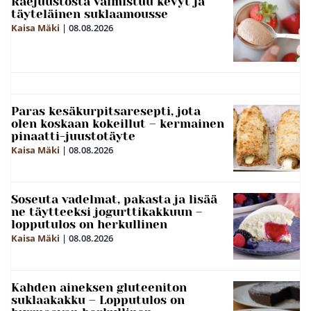
Raejuustosta valmistuu kevyt ja
täyteläinen suklaamousse
Kaisa Mäki
|
08.08.2026
Paras kesäkurpitsaresepti, jota
olen koskaan kokeillut – kermainen
pinaatti-juustotäyte
Kaisa Mäki
|
08.08.2026
Soseuta vadelmat, pakasta ja lisää
ne täytteeksi jogurttikakkuun –
lopputulos on herkullinen
Kaisa Mäki
|
08.08.2026
Kahden aineksen gluteeniton
suklaakakku – Lopputulos on