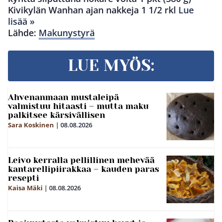
Kivikylän Wanhan ajan nakkeja 1 1/2 rkl
Lue
lisää »
Lähde:
Makunystyrä
LUE MYÖS:
Ahvenanmaan mustaleipä
valmistuu hitaasti – mutta maku
palkitsee kärsivällisen
Sara Koskinen
|
08.08.2026
Leivo kerralla pellillinen mehevää
kantarellipiirakkaa – kauden paras
resepti
Kaisa Mäki
|
08.08.2026