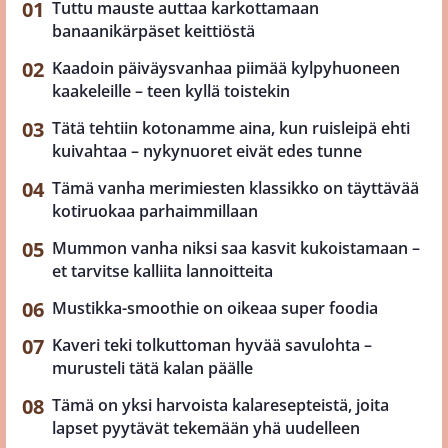
Tuttu mauste auttaa karkottamaan
banaanikärpäset keittiöstä
Kaadoin päiväysvanhaa piimää kylpyhuoneen
kaakeleille – teen kyllä toistekin
Tätä tehtiin kotonamme aina, kun ruisleipä ehti
kuivahtaa – nykynuoret eivät edes tunne
Tämä vanha merimiesten klassikko on täyttävää
kotiruokaa parhaimmillaan
Mummon vanha niksi saa kasvit kukoistamaan –
et tarvitse kalliita lannoitteita
Mustikka-smoothie on oikeaa super foodia
Kaveri teki tolkuttoman hyvää savulohta –
murusteli tätä kalan päälle
Tämä on yksi harvoista kalaresepteistä, joita
lapset pyytävät tekemään yhä uudelleen