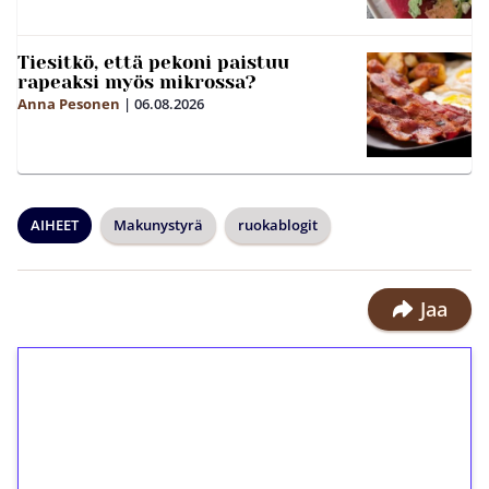
Tiesitkö, että pekoni paistuu
rapeaksi myös mikrossa?
Anna Pesonen
|
06.08.2026
AIHEET
Makunystyrä
ruokablogit
Jaa
1€ = 10€ arvosta
ilmaiskierroksia ilman
kierrätystä!