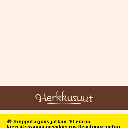
🎁 Huipputarjous jatkuu: 10 euron
kierrätysvapaa megakierros Reactoonz-peliin