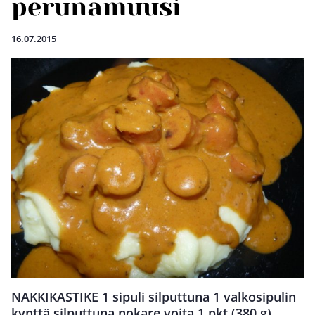
perunamuusi
16.07.2015
NAKKIKASTIKE 1 sipuli silputtuna 1 valkosipulin
kynttä silputtuna nokare voita 1 pkt (380 g)