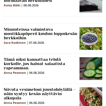
hurmaavan herkullinen
Kaisa Mäki
|
08.08.2026
Minuuteissa valmistuva
mustikkapöperö kuuluu loppukesän
herkkuihin
Sara Koskinen
|
07.08.2026
Tämä niksi kannattaa tehdä
kurkulle, jos haluat salaatista
rapeamman.
Anna Pesonen
|
06.08.2026
Siivuta vesimeloni juustohöylällä –
näin syntyy kesän näyttävin
alkupala
Anna Pesonen
|
06.08.2026