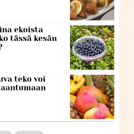
ina ekoista
iko tässä kesän
?
va teko voi
ilaantumaan