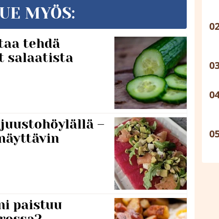
UE MYÖS:
taa tehdä
t salaatista
 juustohöylällä –
näyttävin
ni paistuu