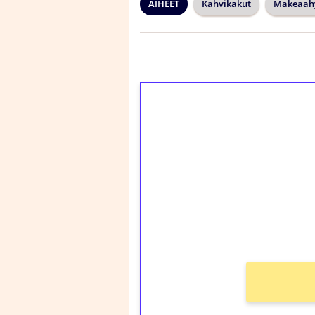
AIHEET
Kahvikakut
Makeaah
1€ = 10€ arvosta 
kierrätystä!
Talleta 1€
Saat heti 50 ilmaiskier
kierros)!
Ei kierrätysvaatimusta