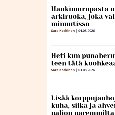
Haukimurupasta o
arkiruoka, joka va
minuutissa
Sara Koskinen
|
04.08.2026
Heti kun punaheru
teen tätä kuohkea
Sara Koskinen
|
03.08.2026
Lisää korppujauho
kuha, siika ja ahv
paljon paremmilta