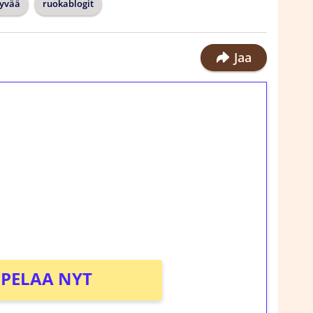
yvää
ruokablogit
Jaa
ilmaiskierroksia ilman
rosta Tuohi 1000 -peliin (arvo 0,20€ per
!
PELAA NYT