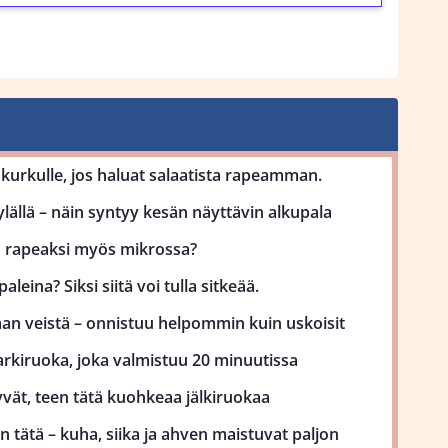
kurkulle, jos haluat salaatista rapeamman.
lällä – näin syntyy kesän näyttävin alkupala
uu rapeaksi myös mikrossa?
aleina? Siksi siitä voi tulla sitkeää.
man veistä – onnistuu helpommin kuin uskoisit
kiruoka, joka valmistuu 20 minuutissa
vät, teen tätä kuohkeaa jälkiruokaa
 tätä – kuha, siika ja ahven maistuvat paljon