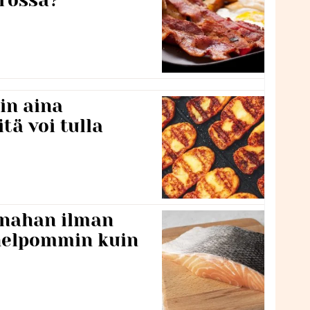
rossa?
in aina
itä voi tulla
 nahan ilman
 helpommin kuin