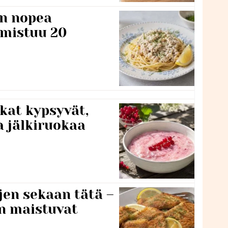
n nopea
lmistuu 20
kat kypsyvät,
a jälkiruokaa
jen sekaan tätä –
en maistuvat