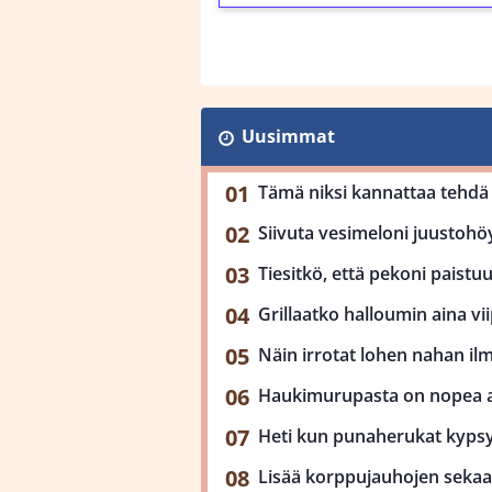
Uusimmat
Tämä niksi kannattaa tehdä 
Siivuta vesimeloni juustohöy
Tiesitkö, että pekoni paist
Grillaatko halloumin aina viip
Näin irrotat lohen nahan il
Haukimurupasta on nopea ar
Heti kun punaherukat kypsy
Lisää korppujauhojen sekaan