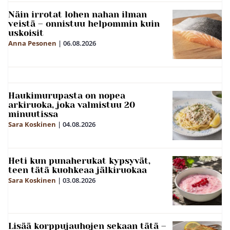
Näin irrotat lohen nahan ilman
veistä – onnistuu helpommin kuin
uskoisit
Anna Pesonen
|
06.08.2026
Haukimurupasta on nopea
arkiruoka, joka valmistuu 20
minuutissa
Sara Koskinen
|
04.08.2026
Heti kun punaherukat kypsyvät,
teen tätä kuohkeaa jälkiruokaa
Sara Koskinen
|
03.08.2026
Lisää korppujauhojen sekaan tätä –