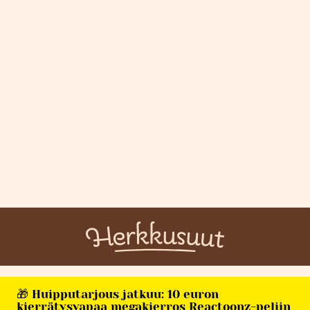
🎁 Huipputarjous jatkuu: 10 euron
kierrätysvapaa megakierros Reactoonz-peliin