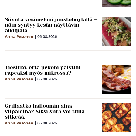
Siivuta vesimeloni juustohöylällä –
näin syntyy kesän näyttävin
alkupala
Anna Pesonen
|
06.08.2026
Tiesitkö, että pekoni paistuu
rapeaksi myös mikrossa?
Anna Pesonen
|
06.08.2026
Grillaatko halloumin aina
viipaleina? Siksi siitä voi tulla
sitkeää.
Anna Pesonen
|
06.08.2026