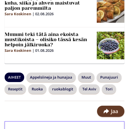
kuha, siika ja ahven maistuvat
paljon paremmilta
Sara Koskinen
|
02.08.2026
Mummi teki tätä aina ekoista
mustikoista – olisiko tässä kesän
helpoin jälkiruoka?
Sara Koskinen
|
01.08.2026
AIHEET
Appelsiineja ja hunajaa
Muut
Punajuuri
Reseptit
Ruoka
ruokablogit
Tel Aviv
Tori
Jaa