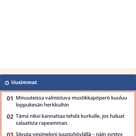
Uusimmat
Minuuteissa valmistuva mustikkapöperö kuuluu
loppukesän herkkuihin
Tämä niksi kannattaa tehdä kurkulle, jos haluat
salaatista rapeamman.
Siivuta vesimeloni juustohöylällä – näin syntyy