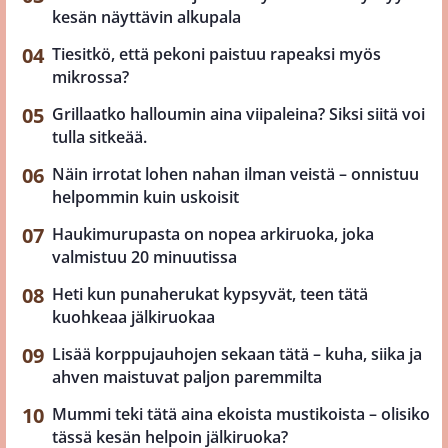
kesän näyttävin alkupala
Tiesitkö, että pekoni paistuu rapeaksi myös
mikrossa?
Grillaatko halloumin aina viipaleina? Siksi siitä voi
tulla sitkeää.
Näin irrotat lohen nahan ilman veistä – onnistuu
helpommin kuin uskoisit
Haukimurupasta on nopea arkiruoka, joka
valmistuu 20 minuutissa
Heti kun punaherukat kypsyvät, teen tätä
kuohkeaa jälkiruokaa
Lisää korppujauhojen sekaan tätä – kuha, siika ja
ahven maistuvat paljon paremmilta
Mummi teki tätä aina ekoista mustikoista – olisiko
tässä kesän helpoin jälkiruoka?