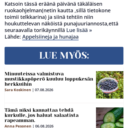
Katsoin tässä eräänä päivänä täkäläisen
ruokaohjelman(netin kautta ,sillä tietokone
toimii telkkarina) ja siinä tehtiin niin
houkuttelevan näköistä punajuuriannosta,että
seuraavalla torikäynnillä
Lue lisää »
Lähde:
Appelsiineja ja hunajaa
LUE MYÖS:
Minuuteissa valmistuva
mustikkapöperö kuuluu loppukesän
herkkuihin
Sara Koskinen
|
07.08.2026
Tämä niksi kannattaa tehdä
kurkulle, jos haluat salaatista
rapeamman.
Anna Pesonen
|
06.08.2026