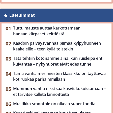
Luetuimmat
Tuttu mauste auttaa karkottamaan
banaanikärpäset keittiöstä
Kaadoin päiväysvanhaa piimää kylpyhuoneen
kaakeleille – teen kyllä toistekin
Tätä tehtiin kotonamme aina, kun ruisleipä ehti
kuivahtaa – nykynuoret eivät edes tunne
Tämä vanha merimiesten klassikko on täyttävää
kotiruokaa parhaimmillaan
Mummon vanha niksi saa kasvit kukoistamaan –
et tarvitse kalliita lannoitteita
Mustikka-smoothie on oikeaa super foodia