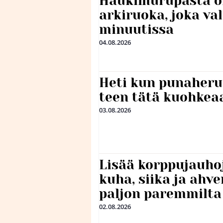
Haukimurupasta o
arkiruoka, joka va
minuutissa
04.08.2026
Heti kun punaheru
teen tätä kuohkea
03.08.2026
Lisää korppujauho
kuha, siika ja ahv
paljon paremmilta
02.08.2026