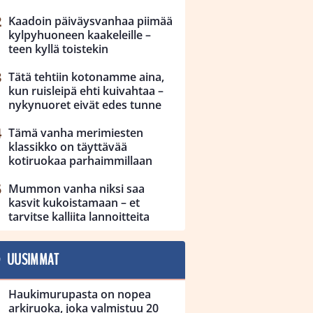
Kaadoin päiväysvanhaa piimää
kylpyhuoneen kaakeleille –
teen kyllä toistekin
Tätä tehtiin kotonamme aina,
kun ruisleipä ehti kuivahtaa –
nykynuoret eivät edes tunne
Tämä vanha merimiesten
klassikko on täyttävää
kotiruokaa parhaimmillaan
Mummon vanha niksi saa
kasvit kukoistamaan – et
tarvitse kalliita lannoitteita
UUSIMMAT
Haukimurupasta on nopea
arkiruoka, joka valmistuu 20