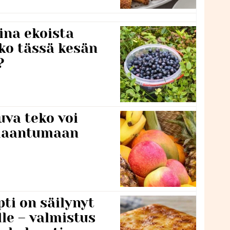
ina ekoista
iko tässä kesän
?
va teko voi
ilaantumaan
ti on säilynyt
lle – valmistus