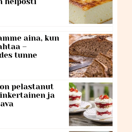
n helposti
namme aina, kun
ahtaa –
edes tunne
 on pelastanut
inkertainen ja
tava