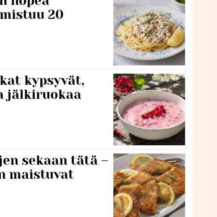
n nopea
lmistuu 20
kat kypsyvät,
a jälkiruokaa
jen sekaan tätä –
en maistuvat