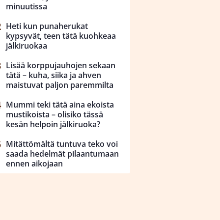
minuutissa
Heti kun punaherukat
kypsyvät, teen tätä kuohkeaa
jälkiruokaa
Lisää korppujauhojen sekaan
tätä – kuha, siika ja ahven
maistuvat paljon paremmilta
Mummi teki tätä aina ekoista
mustikoista – olisiko tässä
kesän helpoin jälkiruoka?
Mitättömältä tuntuva teko voi
saada hedelmät pilaantumaan
ennen aikojaan