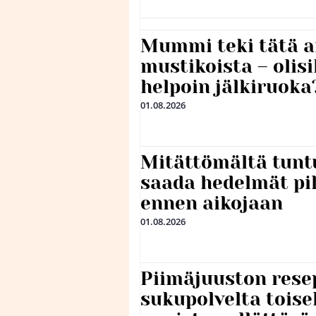
Mummi teki tätä a
mustikoista – olis
helpoin jälkiruoka
01.08.2026
Mitättömältä tuntu
saada hedelmät p
ennen aikojaan
01.08.2026
Piimäjuuston resep
sukupolvelta toise