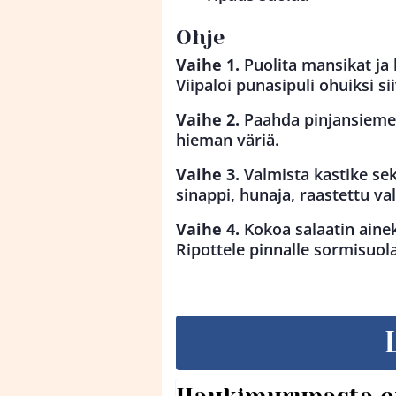
Ohje
Vaihe 1.
Puolita mansikat ja k
Viipaloi punasipuli ohuiksi sii
Vaihe 2.
Paahda pinjansiemen
hieman väriä.
Vaihe 3.
Valmista kastike sek
sinappi, hunaja, raastettu val
Vaihe 4.
Kokoa salaatin ainek
Ripottele pinnalle sormisuola