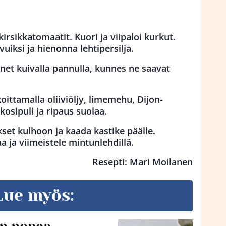
irsikkatomaatit. Kuori ja viipaloi kurkut.
vuiksi ja hienonna lehtipersilja.
et kuivalla pannulla, kunnes ne saavat
oittamalla oliiviöljy, limemehu, Dijon-
kosipuli ja ripaus suolaa.
set kulhoon ja kaada kastike päälle.
a ja viimeistele mintunlehdillä.
Resepti: Mari Moilanen
Lue myös: