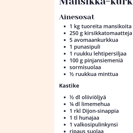
Mansikka-kurk
Ainesosat
1 kg tuoreita mansikoita
250 g kirsikkatomaatteja
5 avomaankurkkua
1 punasipuli
1 ruukku lehtipersiljaa
100 g pinjansiemeniä
sormisuolaa
½ ruukkua minttua
Kastike
½ dl oliiviöljyä
¼ dl limemehua
1 rkl Dijon-sinappia
1 tl hunajaa
1 valkosipulinkynsi
ripaus suolaa