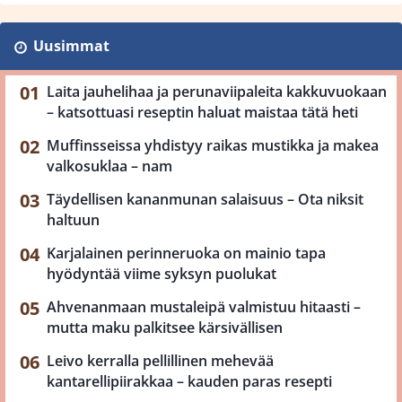
Uusimmat
Laita jauhelihaa ja perunaviipaleita kakkuvuokaan
– katsottuasi reseptin haluat maistaa tätä heti
Muffinsseissa yhdistyy raikas mustikka ja makea
valkosuklaa – nam
Täydellisen kananmunan salaisuus – Ota niksit
haltuun
Karjalainen perinneruoka on mainio tapa
hyödyntää viime syksyn puolukat
Ahvenanmaan mustaleipä valmistuu hitaasti –
mutta maku palkitsee kärsivällisen
Leivo kerralla pellillinen mehevää
kantarellipiirakkaa – kauden paras resepti