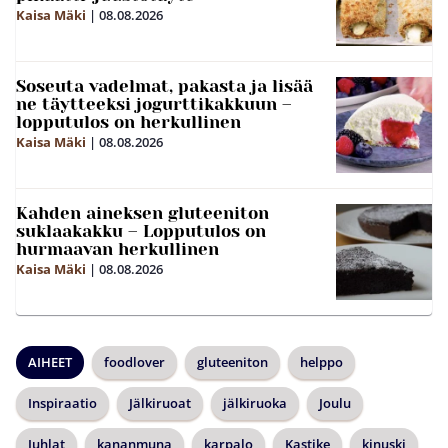
Kaisa Mäki
|
08.08.2026
Soseuta vadelmat, pakasta ja lisää
ne täytteeksi jogurttikakkuun –
lopputulos on herkullinen
Kaisa Mäki
|
08.08.2026
Kahden aineksen gluteeniton
suklaakakku – Lopputulos on
hurmaavan herkullinen
Kaisa Mäki
|
08.08.2026
AIHEET
foodlover
gluteeniton
helppo
Inspiraatio
Jälkiruoat
jälkiruoka
Joulu
Juhlat
kananmuna
karpalo
Kastike
kinuski