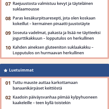
Raejuustosta valmistuu kevyt ja täyteläinen
suklaamousse
Paras kesäkurpitsaresepti, jota olen koskaan
kokeillut – kermainen pinaatti-juustotäyte
Soseuta vadelmat, pakasta ja lisää ne täytteeksi
jogurttikakkuun – lopputulos on herkullinen
Kahden aineksen gluteeniton suklaakakku –
Lopputulos on hurmaavan herkullinen
Luetuimmat
Tuttu mauste auttaa karkottamaan
banaanikärpäset keittiöstä
Kaadoin päiväysvanhaa piimää kylpyhuoneen
kaakeleille – teen kyllä toistekin