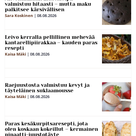
valmistuu hitaasti – mutta maku
palkitsee kärsivällisen
Sara Koskinen
|
08.08.2026
Leivo kerralla pellillinen mehevää
kantarellipiirakkaa – kauden paras
resepti
Kaisa Mäki
|
08.08.2026
Raejuustosta valmistuu kevyt ja
täyteläinen suklaamousse
Kaisa Mäki
|
08.08.2026
Paras kesäkurpitsaresepti, jota
olen koskaan kokeillut – kermainen
pinaatti-juustotäyte