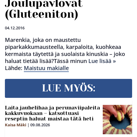
Joulupavlovat
(Gluteeniton)
04.12.2016
Marenkia, joka on maustettu
piparkakkumausteella, karpaloita, kuohkeaa
kermaista täytettä ja suolaista kinuskia – joko
haluat tietää lisää?Tässä minun
Lue lisää »
Lähde:
Maistuu makialle
LUE MYÖS:
Laita jauhelihaa ja perunaviipaleita
kakkuvuokaan – katsottuasi
reseptin haluat maistaa tätä heti
Kaisa Mäki
|
09.08.2026