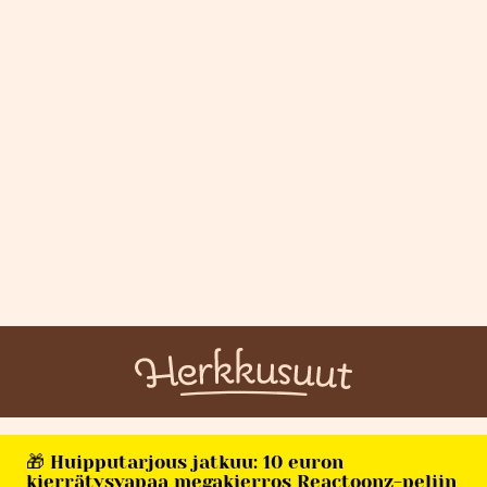
🎁 Huipputarjous jatkuu: 10 euron
kierrätysvapaa megakierros Reactoonz-peliin