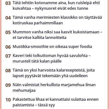
Tätä tehtiin kotonamme aina, kun ruisleipä ehti
kuivahtaa – nykynuoret eivät edes tunne
Tämä vanha merimiesten klassikko on täyttävää
kotiruokaa parhaimmillaan
Mummon vanha niksi saa kasvit kukoistamaan –
et tarvitse kalliita lannoitteita
Mustikka-smoothie on oikeaa super foodia
Kaveri teki tolkuttoman hyvää savulohta –
murusteli tätä kalan päälle
Tämä on yksi harvoista kalaresepteistä, joita
lapset pyytävät tekemään yhä uudelleen
Näin valmistat herkullista marjamehua ilman
mehumaijaa
Pakastettua lihaa ei kannattaisi sulattaa ennen
paistamista – tässä syy