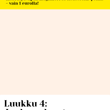
- vain 1 eurolla!
Luukku 4: