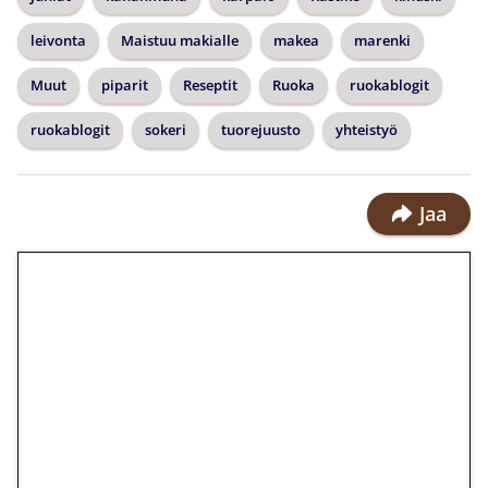
leivonta
Maistuu makialle
makea
marenki
Muut
piparit
Reseptit
Ruoka
ruokablogit
ruokablogit
sokeri
tuorejuusto
yhteistyö
Jaa
🎁 Huipputarjous jatkuu: 10
euron kierrätysvapaa
megakierros Reactoonz-
peliin – vain 1 eurolla!
Peli: Reactoonz
Vain uusille asiakkaille!