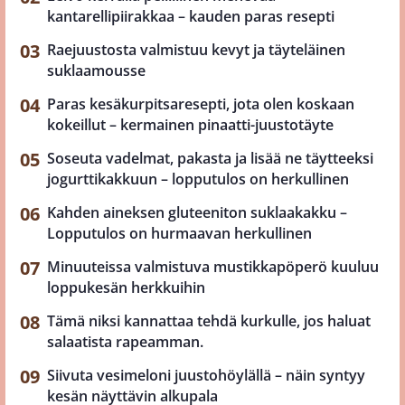
kantarellipiirakkaa – kauden paras resepti
Raejuustosta valmistuu kevyt ja täyteläinen
suklaamousse
Paras kesäkurpitsaresepti, jota olen koskaan
kokeillut – kermainen pinaatti-juustotäyte
Soseuta vadelmat, pakasta ja lisää ne täytteeksi
jogurttikakkuun – lopputulos on herkullinen
Kahden aineksen gluteeniton suklaakakku –
Lopputulos on hurmaavan herkullinen
Minuuteissa valmistuva mustikkapöperö kuuluu
loppukesän herkkuihin
Tämä niksi kannattaa tehdä kurkulle, jos haluat
salaatista rapeamman.
Siivuta vesimeloni juustohöylällä – näin syntyy
kesän näyttävin alkupala