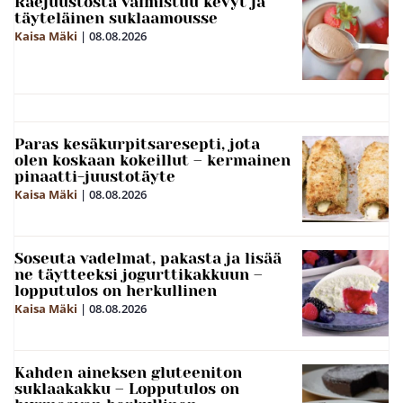
Raejuustosta valmistuu kevyt ja
täyteläinen suklaamousse
Kaisa Mäki
|
08.08.2026
Paras kesäkurpitsaresepti, jota
olen koskaan kokeillut – kermainen
pinaatti-juustotäyte
Kaisa Mäki
|
08.08.2026
Soseuta vadelmat, pakasta ja lisää
ne täytteeksi jogurttikakkuun –
lopputulos on herkullinen
Kaisa Mäki
|
08.08.2026
Kahden aineksen gluteeniton
suklaakakku – Lopputulos on