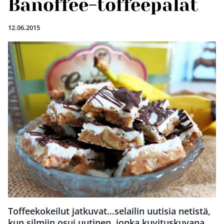
Banoffee-toffeepalat
12.06.2015
Toffeekokeilut jatkuvat…selailin uutisia netistä,
kun silmiin osui uutinen, jonka kuvituskuvana