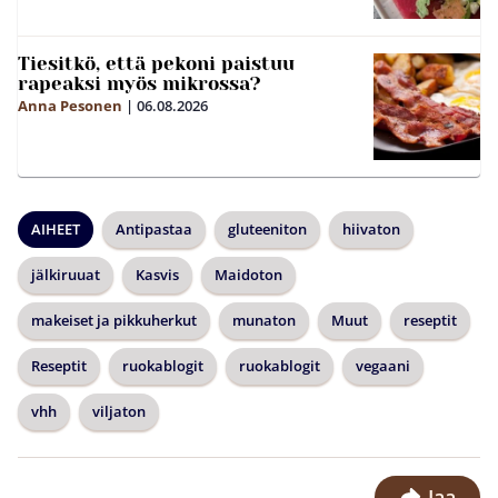
Tiesitkö, että pekoni paistuu
rapeaksi myös mikrossa?
Anna Pesonen
|
06.08.2026
AIHEET
Antipastaa
gluteeniton
hiivaton
jälkiruuat
Kasvis
Maidoton
makeiset ja pikkuherkut
munaton
Muut
reseptit
Reseptit
ruokablogit
ruokablogit
vegaani
vhh
viljaton
Jaa