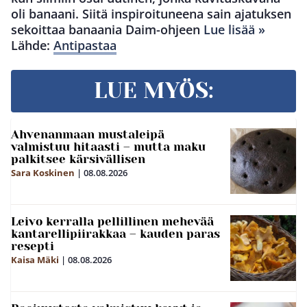
oli banaani. Siitä inspiroituneena sain ajatuksen
sekoittaa banaania Daim-ohjeen
Lue lisää »
Lähde:
Antipastaa
LUE MYÖS:
Ahvenanmaan mustaleipä
valmistuu hitaasti – mutta maku
palkitsee kärsivällisen
Sara Koskinen
|
08.08.2026
Leivo kerralla pellillinen mehevää
kantarellipiirakkaa – kauden paras
resepti
Kaisa Mäki
|
08.08.2026