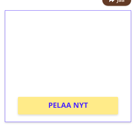
1€ = 10€ arvosta
ilmaiskierroksia ilman
kierrätystä!
Talleta 1€
Saat heti 50 ilmaiskierrosta Tuohi
1000 -peliin (arvo 0,20€ per kierros)!
Ei kierrätysvaatimusta!
PELAA NYT