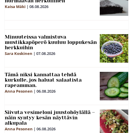
hurmaavan herkullinen
Kaisa Mäki
|
08.08.2026
Minuuteissa valmistuva
mustikkapöperö kuuluu loppukesän
herkkuihin
Sara Koskinen
|
07.08.2026
Tämä niksi kannattaa tehdä
kurkulle, jos haluat salaatista
rapeamman.
Anna Pesonen
|
06.08.2026
Siivuta vesimeloni juustohöylällä –
näin syntyy kesän näyttävin
alkupala
Anna Pesonen
|
06.08.2026