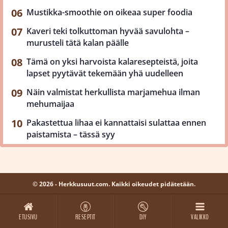
Mustikka-smoothie on oikeaa super foodia
Kaveri teki tolkuttoman hyvää savulohta –
murusteli tätä kalan päälle
Tämä on yksi harvoista kalaresepteistä, joita
lapset pyytävät tekemään yhä uudelleen
Näin valmistat herkullista marjamehua ilman
mehumaijaa
Pakastettua lihaa ei kannattaisi sulattaa ennen
paistamista – tässä syy
© 2026 - Herkkusuut.com. Kaikki oikeudet pidätetään.
ETUSIVU
RESEPTIT
DIY
VALIKKO