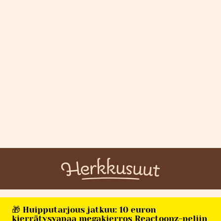
🎁 Huipputarjous jatkuu: 10 euron
kierrätysvapaa megakierros Reactoonz-peliin