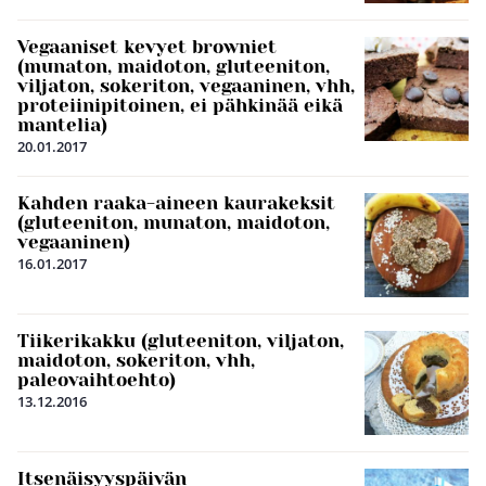
Vegaaniset kevyet browniet
(munaton, maidoton, gluteeniton,
viljaton, sokeriton, vegaaninen, vhh,
proteiinipitoinen, ei pähkinää eikä
mantelia)
20.01.2017
Kahden raaka-aineen kaurakeksit
(gluteeniton, munaton, maidoton,
vegaaninen)
16.01.2017
Tiikerikakku (gluteeniton, viljaton,
maidoton, sokeriton, vhh,
paleovaihtoehto)
13.12.2016
Itsenäisyyspäivän