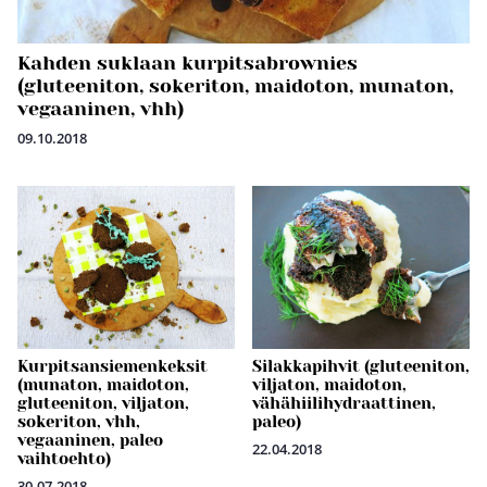
Kahden suklaan kurpitsabrownies
(gluteeniton, sokeriton, maidoton, munaton,
vegaaninen, vhh)
09.10.2018
Kurpitsansiemenkeksit
Silakkapihvit (gluteeniton,
(munaton, maidoton,
viljaton, maidoton,
gluteeniton, viljaton,
vähähiilihydraattinen,
sokeriton, vhh,
paleo)
vegaaninen, paleo
22.04.2018
vaihtoehto)
30.07.2018