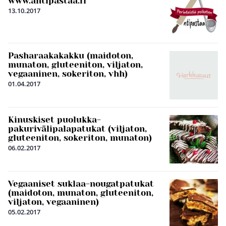
www.antipastaa.fi
13.10.2017
Pasharaakakakku (maidoton,
munaton, gluteeniton, viljaton,
vegaaninen, sokeriton, vhh)
01.04.2017
Kinuskiset puolukka-
pakurivälipalapatukat (viljaton,
gluteeniton, sokeriton, munaton)
06.02.2017
Vegaaniset suklaa-nougatpatukat
(maidoton, munaton, gluteeniton,
viljaton, vegaaninen)
05.02.2017