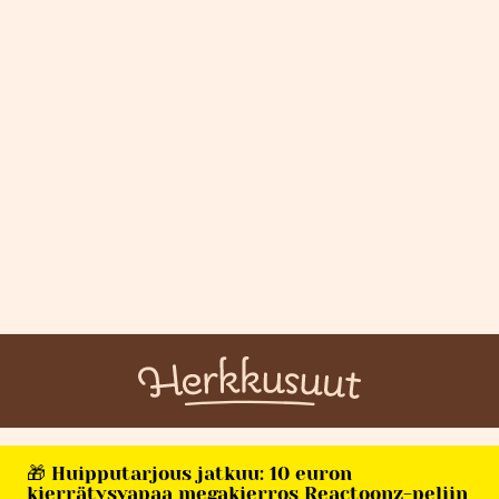
🎁 Huipputarjous jatkuu: 10 euron
kierrätysvapaa megakierros Reactoonz-peliin