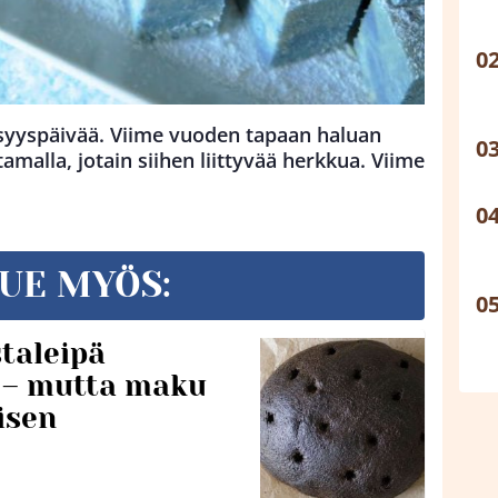
syyspäivää. Viime vuoden tapaan haluan
tamalla, jotain siihen liittyvää herkkua. Viime
UE MYÖS:
taleipä
i – mutta maku
isen