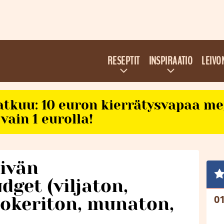
RESEPTIT
INSPIRAATIO
LEIVO
atkuu: 10 euron kierrätysvapaa m
vain 1 eurolla!
äivän
dget (viljaton,
sokeriton, munaton,