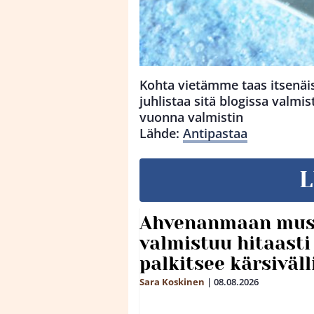
Kohta vietämme taas itsenäi
juhlistaa sitä blogissa valmis
vuonna valmistin
Lähde:
Antipastaa
L
Ahvenanmaan mus
valmistuu hitaast
palkitsee kärsiväll
Sara Koskinen
|
08.08.2026