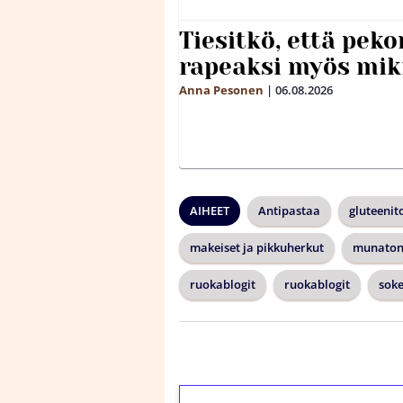
Tiesitkö, että peko
rapeaksi myös mik
Anna Pesonen
|
06.08.2026
AIHEET
Antipastaa
gluteenit
makeiset ja pikkuherkut
munato
ruokablogit
ruokablogit
soke