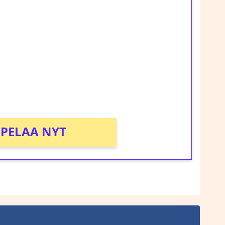
ilmaiskierroksia ilman
rosta Tuohi 1000 -peliin (arvo 0,20€ per
!
PELAA NYT