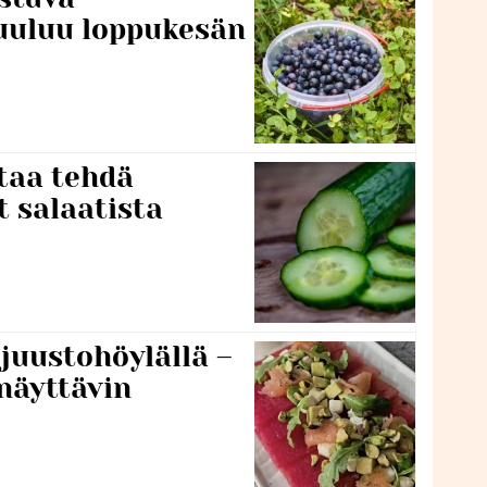
uuluu loppukesän
taa tehdä
t salaatista
 juustohöylällä –
näyttävin