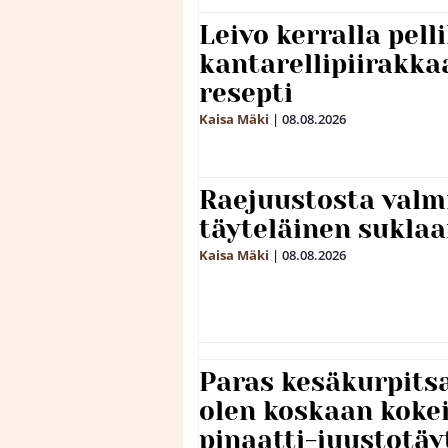
Leivo kerralla pel
kantarellipiirakka
resepti
Kaisa Mäki
|
08.08.2026
Raejuustosta valmi
täyteläinen sukla
Kaisa Mäki
|
08.08.2026
Paras kesäkurpitsa
olen koskaan kokei
pinaatti-juustotäy