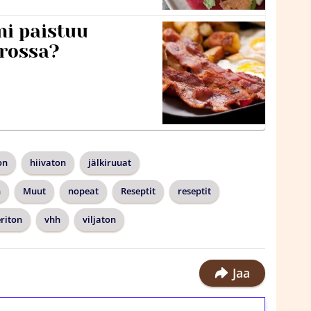
ni paistuu
rossa?
on
hiivaton
jälkiruuat
n
Muut
nopeat
Reseptit
reseptit
riton
vhh
viljaton
Jaa