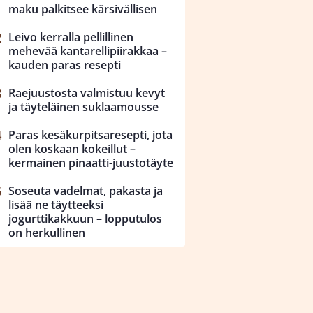
maku palkitsee kärsivällisen
Leivo kerralla pellillinen
mehevää kantarellipiirakkaa –
kauden paras resepti
Raejuustosta valmistuu kevyt
ja täyteläinen suklaamousse
Paras kesäkurpitsaresepti, jota
olen koskaan kokeillut –
kermainen pinaatti-juustotäyte
Soseuta vadelmat, pakasta ja
lisää ne täytteeksi
jogurttikakkuun – lopputulos
on herkullinen