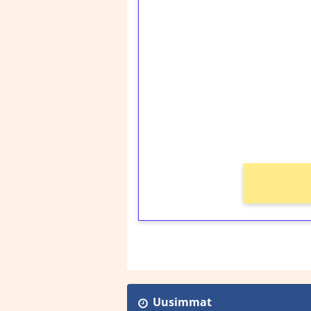
1€ = 10€ arvosta 
kierrätystä!
Talleta 1€
Saat heti 50 ilmaiskier
kierros)!
Ei kierrätysvaatimusta
Uusimmat