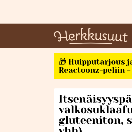
🎁 Huipputarjous j
Reactoonz-peliin - 
Itsenäisyysp
valkosuklaafu
gluteeniton, 
vhh)