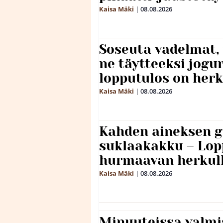
Kaisa Mäki
|
08.08.2026
Soseuta vadelmat, 
ne täytteeksi jogu
lopputulos on herk
Kaisa Mäki
|
08.08.2026
Kahden aineksen g
suklaakakku – Lop
hurmaavan herkul
Kaisa Mäki
|
08.08.2026
Minuuteissa valmi