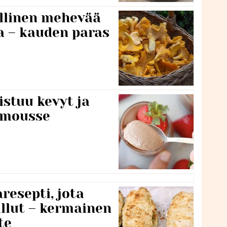
lillinen mehevää
a – kauden paras
stuu kevyt ja
amousse
resepti, jota
llut – kermainen
te