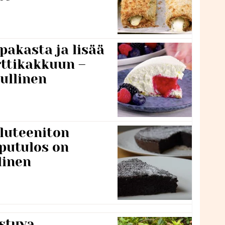
pakasta ja lisää
rttikakkuun –
ullinen
luteeniton
putulos on
linen
stuva