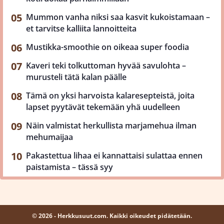
Mummon vanha niksi saa kasvit kukoistamaan –
et tarvitse kalliita lannoitteita
Mustikka-smoothie on oikeaa super foodia
Kaveri teki tolkuttoman hyvää savulohta –
murusteli tätä kalan päälle
Tämä on yksi harvoista kalaresepteistä, joita
lapset pyytävät tekemään yhä uudelleen
Näin valmistat herkullista marjamehua ilman
mehumaijaa
Pakastettua lihaa ei kannattaisi sulattaa ennen
paistamista – tässä syy
© 2026 - Herkkusuut.com. Kaikki oikeudet pidätetään.