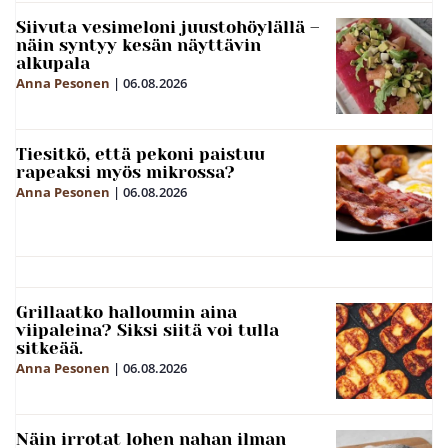
Siivuta vesimeloni juustohöylällä –
näin syntyy kesän näyttävin
alkupala
Anna Pesonen
|
06.08.2026
Tiesitkö, että pekoni paistuu
rapeaksi myös mikrossa?
Anna Pesonen
|
06.08.2026
Grillaatko halloumin aina
viipaleina? Siksi siitä voi tulla
sitkeää.
Anna Pesonen
|
06.08.2026
Näin irrotat lohen nahan ilman