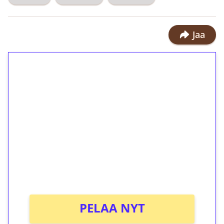
Jaa
1€ = 10€ arvosta
ilmaiskierroksia ilman
kierrätystä!
Talleta 1€
Saat heti 50 ilmaiskierrosta Tuohi
1000 -peliin (arvo 0,20€ per kierros)!
Ei kierrätysvaatimusta!
PELAA NYT