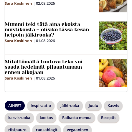
Sara Koskinen
|
02.08.2026
Mummi teki tätä aina ekoista
mustikoista – olisiko tässä kesän
helpoin jälkiruoka?
Sara Koskinen
|
01.08.2026
Mitättömältä tuntuva teko voi
saada hedelmät pilaantumaan
ennen aikojaan
Sara Koskinen
|
01.08.2026
AIHEET
Inspiraatio
jälkiruoka
Joulu
Kasvis
kasvisruoka
kookos
Raikasta menoa
Reseptit
riisipuuro
ruokablogit
vegaaninen