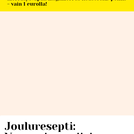
- vain 1 eurolla!
Jouluresepti: