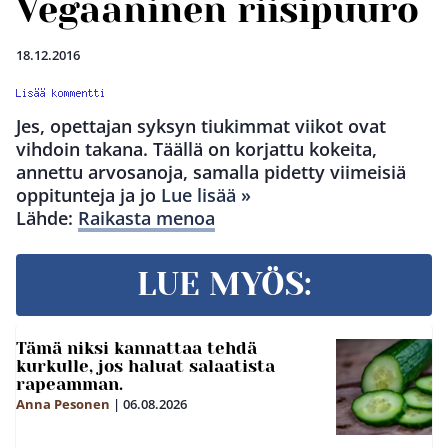
Vegaaninen riisipuuro
18.12.2016
Jes, opettajan syksyn tiukimmat viikot ovat
vihdoin takana. Täällä on korjattu kokeita,
annettu arvosanoja, samalla pidetty viimeisiä
oppitunteja ja jo
Lue lisää »
Lähde:
Raikasta menoa
LUE MYÖS:
Tämä niksi kannattaa tehdä
kurkulle, jos haluat salaatista
rapeamman.
Anna Pesonen
|
06.08.2026