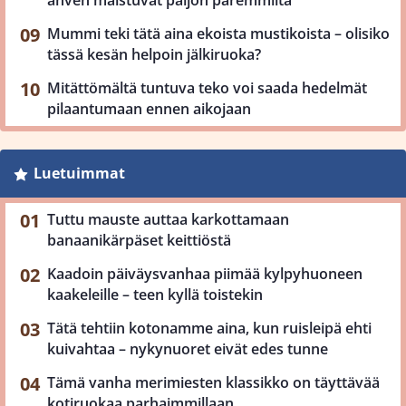
ahven maistuvat paljon paremmilta
Mummi teki tätä aina ekoista mustikoista – olisiko
tässä kesän helpoin jälkiruoka?
Mitättömältä tuntuva teko voi saada hedelmät
pilaantumaan ennen aikojaan
Luetuimmat
Tuttu mauste auttaa karkottamaan
banaanikärpäset keittiöstä
Kaadoin päiväysvanhaa piimää kylpyhuoneen
kaakeleille – teen kyllä toistekin
Tätä tehtiin kotonamme aina, kun ruisleipä ehti
kuivahtaa – nykynuoret eivät edes tunne
Tämä vanha merimiesten klassikko on täyttävää
kotiruokaa parhaimmillaan