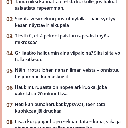
Tämä niksi kannattaa tehdä kurkulle, jos haluat
salaatista rapeamman.
Siivuta vesimeloni juustohöylällä – näin syntyy
kesän näyttävin alkupala
Tiesitkö, että pekoni paistuu rapeaksi myös
mikrossa?
Grillaatko halloumin aina viipaleina? Siksi siitä voi
tulla sitkeää.
Näin irrotat lohen nahan ilman veistä – onnistuu
helpommin kuin uskoisit
Haukimurupasta on nopea arkiruoka, joka
valmistuu 20 minuutissa
Heti kun punaherukat kypsyvät, teen tätä
kuohkeaa jälkiruokaa
Lisää korppujauhojen sekaan tätä – kuha, siika ja