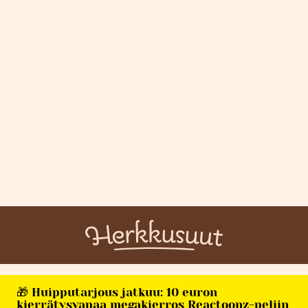
🎁 Huipputarjous jatkuu: 10 euron
kierrätysvapaa megakierros Reactoonz-peliin