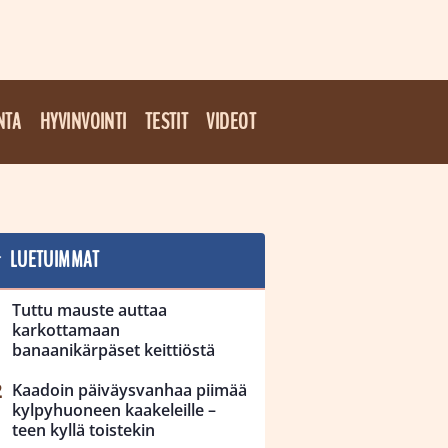
NTA
HYVINVOINTI
TESTIT
VIDEOT
LUETUIMMAT
Tuttu mauste auttaa
karkottamaan
banaanikärpäset keittiöstä
Kaadoin päiväysvanhaa piimää
kylpyhuoneen kaakeleille –
teen kyllä toistekin