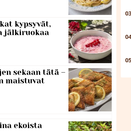
kat kypsyvät,
a jälkiruokaa
jen sekaan tätä –
en maistuvat
ina ekoista