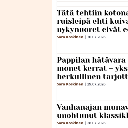
Tätä tehtiin koto
ruisleipä ehti kuiv
nykynuoret eivät 
Sara Koskinen
|
30.07.2026
Pappilan hätävara
monet kerrat – yks
herkullinen tarjot
Sara Koskinen
|
29.07.2026
Vanhanajan munave
unohtunut klassikk
Sara Koskinen
|
28.07.2026