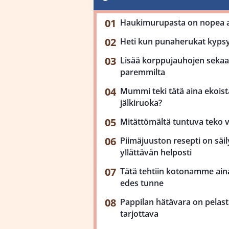
Haukimurupasta on nopea ar
Heti kun punaherukat kypsy
Lisää korppujauhojen sekaan
paremmilta
Mummi teki tätä aina ekoista
jälkiruoka?
Mitättömältä tuntuva teko 
Piimäjuuston resepti on säil
yllättävän helposti
Tätä tehtiin kotonamme aina
edes tunne
Pappilan hätävara on pelast
tarjottava