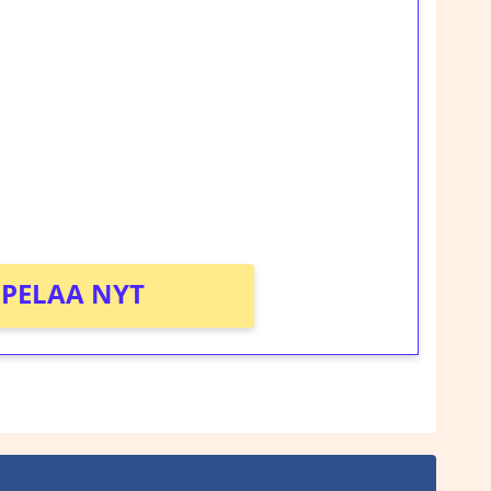
ilmaiskierroksia ilman
rosta Tuohi 1000 -peliin (arvo 0,20€ per
!
PELAA NYT