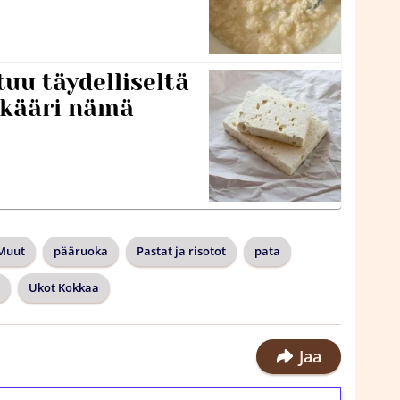
tuu täydelliseltä
 kääri nämä
Muut
pääruoka
Pastat ja risotot
pata
Ukot Kokkaa
Jaa