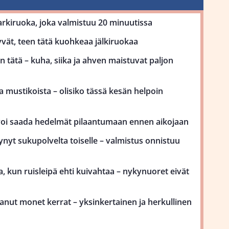
kiruoka, joka valmistuu 20 minuutissa
vät, teen tätä kuohkeaa jälkiruokaa
 tätä – kuha, siika ja ahven maistuvat paljon
 mustikoista – olisiko tässä kesän helpoin
voi saada hedelmät pilaantumaan ennen aikojaan
ynyt sukupolvelta toiselle – valmistus onnistuu
, kun ruisleipä ehti kuivahtaa – nykynuoret eivät
anut monet kerrat – yksinkertainen ja herkullinen