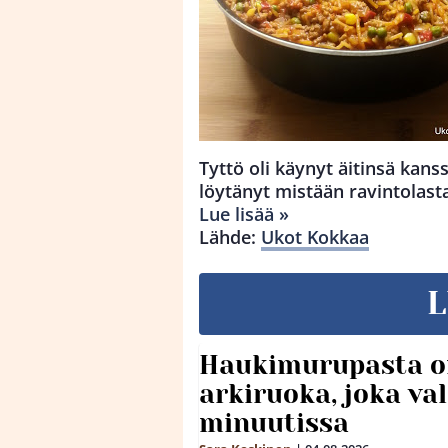
Tyttö oli käynyt äitinsä kanss
löytänyt mistään ravintolasta
Lue lisää »
Lähde:
Ukot Kokkaa
L
Haukimurupasta o
arkiruoka, joka va
minuutissa