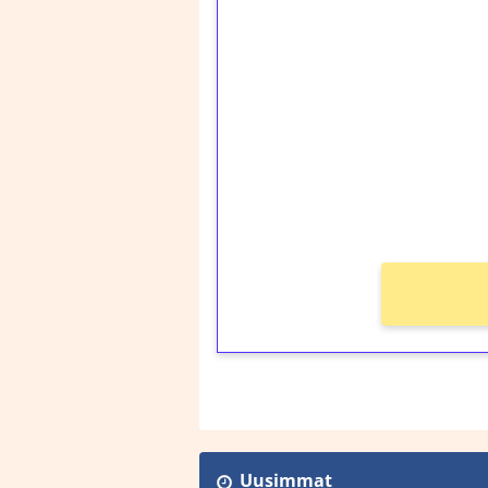
1€ = 10€ arvosta 
kierrätystä!
Talleta 1€
Saat heti 50 ilmaiskier
kierros)!
Ei kierrätysvaatimusta
Uusimmat