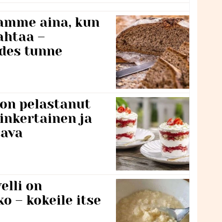
namme aina, kun
ahtaa –
edes tunne
 on pelastanut
inkertainen ja
tava
lli on
o – kokeile itse