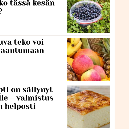
iko tässä kesän
?
va teko voi
ilaantumaan
ti on säilynyt
lle – valmistus
n helposti