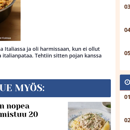
a Italiassa ja oli harmissaan, kun ei ollut
 italianpataa. Tehtiin sitten pojan kanssa
UE MYÖS:
n nopea
lmistuu 20