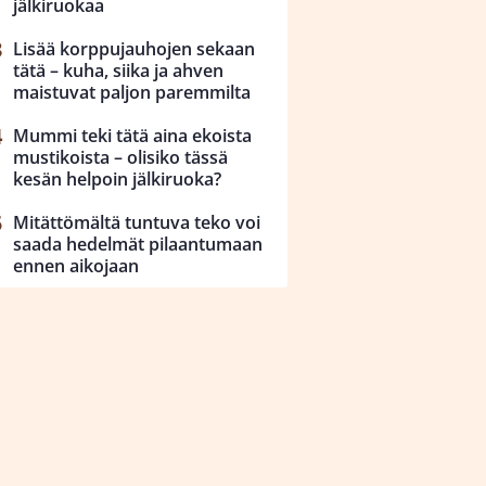
jälkiruokaa
Lisää korppujauhojen sekaan
tätä – kuha, siika ja ahven
maistuvat paljon paremmilta
Mummi teki tätä aina ekoista
mustikoista – olisiko tässä
kesän helpoin jälkiruoka?
Mitättömältä tuntuva teko voi
saada hedelmät pilaantumaan
ennen aikojaan