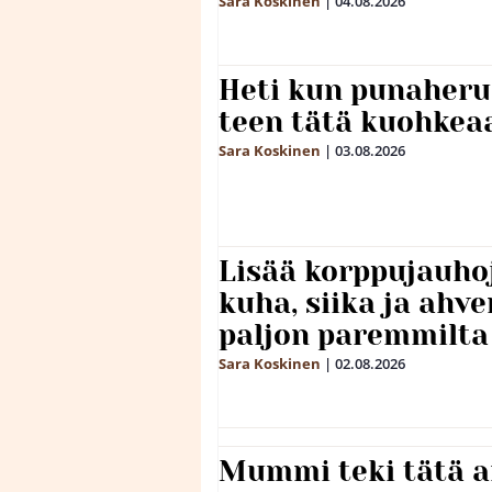
Sara Koskinen
|
04.08.2026
Heti kun punaheru
teen tätä kuohkea
Sara Koskinen
|
03.08.2026
Lisää korppujauho
kuha, siika ja ahv
paljon paremmilta
Sara Koskinen
|
02.08.2026
Mummi teki tätä a