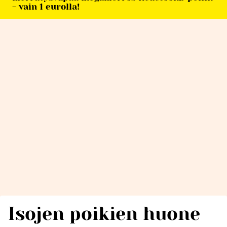
- vain 1 eurolla!
Isojen poikien huone