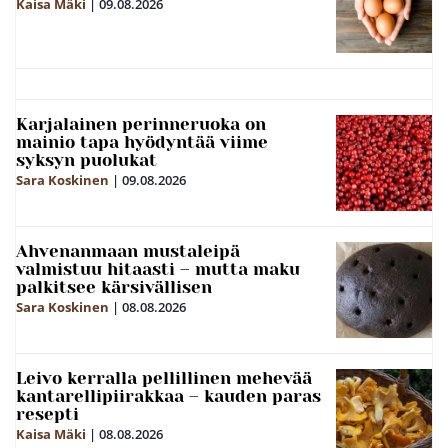
Kaisa Mäki
|
09.08.2026
Karjalainen perinneruoka on
mainio tapa hyödyntää viime
syksyn puolukat
Sara Koskinen
|
09.08.2026
Ahvenanmaan mustaleipä
valmistuu hitaasti – mutta maku
palkitsee kärsivällisen
Sara Koskinen
|
08.08.2026
Leivo kerralla pellillinen mehevää
kantarellipiirakkaa – kauden paras
resepti
Kaisa Mäki
|
08.08.2026