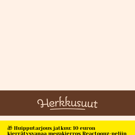
🎁 Huipputarjous jatkuu: 10 euron
kierrätysvapaa megakierros Reactoonz-peliin