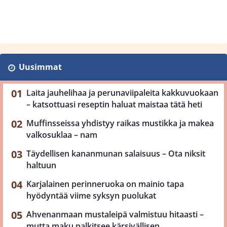
Uusimmat
Laita jauhelihaa ja perunaviipaleita kakkuvuokaan
– katsottuasi reseptin haluat maistaa tätä heti
Muffinsseissa yhdistyy raikas mustikka ja makea
valkosuklaa – nam
Täydellisen kananmunan salaisuus – Ota niksit
haltuun
Karjalainen perinneruoka on mainio tapa
hyödyntää viime syksyn puolukat
Ahvenanmaan mustaleipä valmistuu hitaasti –
mutta maku palkitsee kärsivällisen