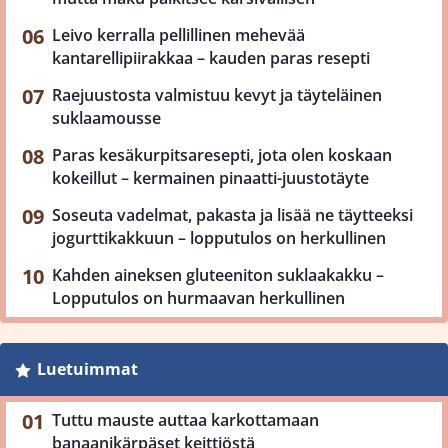
Leivo kerralla pellillinen mehevää
kantarellipiirakkaa – kauden paras resepti
Raejuustosta valmistuu kevyt ja täyteläinen
suklaamousse
Paras kesäkurpitsaresepti, jota olen koskaan
kokeillut – kermainen pinaatti-juustotäyte
Soseuta vadelmat, pakasta ja lisää ne täytteeksi
jogurttikakkuun – lopputulos on herkullinen
Kahden aineksen gluteeniton suklaakakku –
Lopputulos on hurmaavan herkullinen
Luetuimmat
Tuttu mauste auttaa karkottamaan
banaanikärpäset keittiöstä