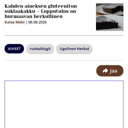
Kahden aineksen gluteeniton
suklaakakku – Lopputulos on
hurmaavan herkullinen
Kaisa Mäki
|
08.08.2026
AIHEET
ruokablogit
Ugolinon Herkut
Jaa
1€ = 10€ arvosta
ilmaiskierroksia ilman
kierrätystä!
Talleta 1€