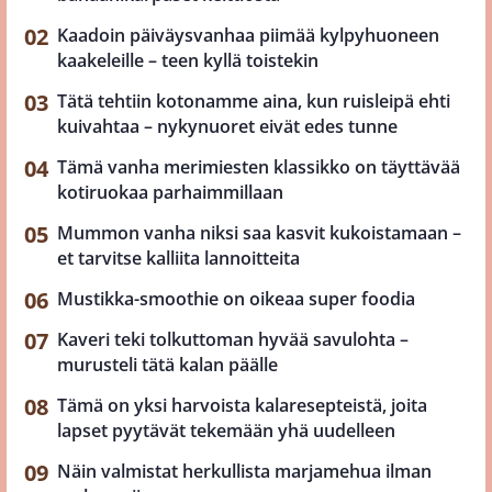
Kaadoin päiväysvanhaa piimää kylpyhuoneen
kaakeleille – teen kyllä toistekin
Tätä tehtiin kotonamme aina, kun ruisleipä ehti
kuivahtaa – nykynuoret eivät edes tunne
Tämä vanha merimiesten klassikko on täyttävää
kotiruokaa parhaimmillaan
Mummon vanha niksi saa kasvit kukoistamaan –
et tarvitse kalliita lannoitteita
Mustikka-smoothie on oikeaa super foodia
Kaveri teki tolkuttoman hyvää savulohta –
murusteli tätä kalan päälle
Tämä on yksi harvoista kalaresepteistä, joita
lapset pyytävät tekemään yhä uudelleen
Näin valmistat herkullista marjamehua ilman