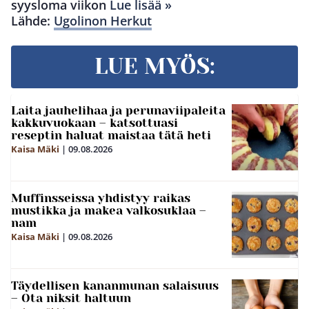
syysloma viikon
Lue lisää »
Lähde:
Ugolinon Herkut
LUE MYÖS:
Laita jauhelihaa ja perunaviipaleita
kakkuvuokaan – katsottuasi
reseptin haluat maistaa tätä heti
Kaisa Mäki
|
09.08.2026
Muffinsseissa yhdistyy raikas
mustikka ja makea valkosuklaa –
nam
Kaisa Mäki
|
09.08.2026
Täydellisen kananmunan salaisuus
– Ota niksit haltuun