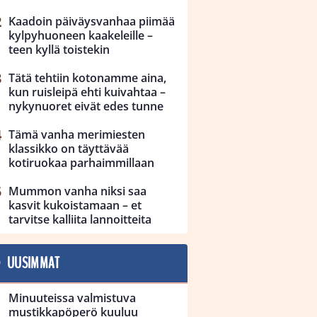
Kaadoin päiväysvanhaa piimää
kylpyhuoneen kaakeleille –
teen kyllä toistekin
Tätä tehtiin kotonamme aina,
kun ruisleipä ehti kuivahtaa –
nykynuoret eivät edes tunne
Tämä vanha merimiesten
klassikko on täyttävää
kotiruokaa parhaimmillaan
Mummon vanha niksi saa
kasvit kukoistamaan – et
tarvitse kalliita lannoitteita
UUSIMMAT
Minuuteissa valmistuva
mustikkapöperö kuuluu