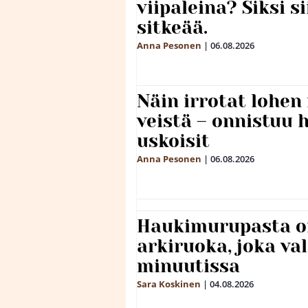
viipaleina? Siksi si
sitkeää.
Anna Pesonen
|
06.08.2026
Näin irrotat lohen
veistä – onnistuu
uskoisit
Anna Pesonen
|
06.08.2026
Haukimurupasta o
arkiruoka, joka va
minuutissa
Sara Koskinen
|
04.08.2026