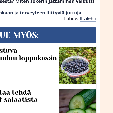
estä? Miten sokerin jättäminen vaikutti
okaan ja terveyteen liittyviä juttuja
Lähde:
Iltalehti
UE MYÖS:
stuva
uuluu loppukesän
taa tehdä
t salaatista