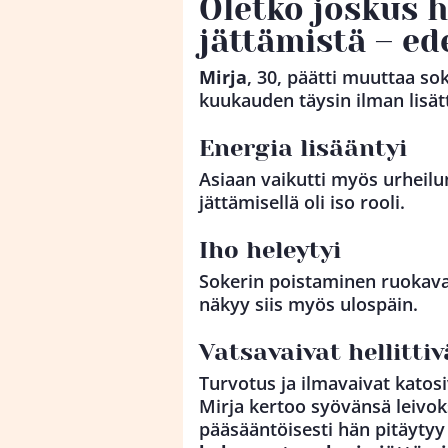
Oletko joskus 
jättämistä – e
Mirja
, 30, päätti muuttaa so
kuukauden täysin ilman lisätt
Energia lisääntyi
Asiaan vaikutti myös urheil
jättämisellä oli iso rooli.
Iho heleytyi
Sokerin poistaminen ruokaval
näkyy siis myös ulospäin.
Vatsavaivat hellittiv
Turvotus ja ilmavaivat katos
Mirja kertoo syövänsä leivok
pääsääntöisesti hän pitäyty