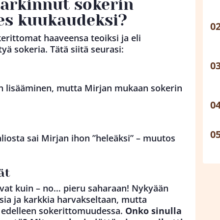
harkinnut sokerin
des kuukaudeksi?
kerittomat haaveensa teoiksi ja eli
yä sokeria. Tätä siitä seurasi:
un lisääminen, mutta Mirjan mukaan sokerin
iosta sai Mirjan ihon ”heleäksi” – muutos
ät
ivat kuin – no… pieru saharaan! Nykyään
sia ja karkkia harvakseltaan, mutta
y edelleen sokerittomuudessa.
Onko sinulla