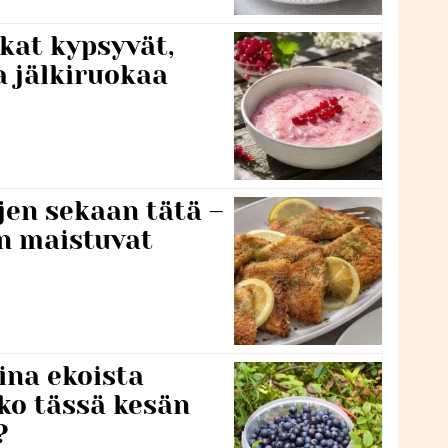
kat kypsyvät,
a jälkiruokaa
jen sekaan tätä –
en maistuvat
ina ekoista
iko tässä kesän
?