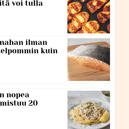
itä voi tulla
 nahan ilman
 helpommin kuin
n nopea
lmistuu 20