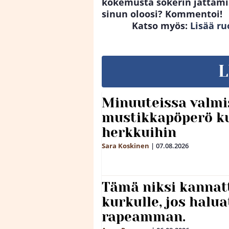
kokemusta sokerin jättämis
sinun oloosi? Kommentoi!
Katso myös:
Lisää ru
L
Minuuteissa valmi
mustikkapöperö k
herkkuihin
Sara Koskinen
|
07.08.2026
Tämä niksi kannat
kurkulle, jos halua
rapeamman.