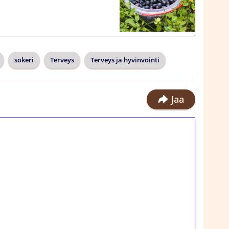
sokeri
Terveys
Terveys ja hyvinvointi
Jaa
ilmaiskierroksia ilman
rosta Tuohi 1000 -peliin (arvo 0,20€ per
!