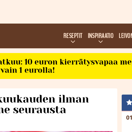
RESEPTIT
INSPIRAATIO
LEIVO
atkuu: 10 euron kierrätysvapaa m
vain 1 eurolla!
i kuukauden ilman
me seurausta