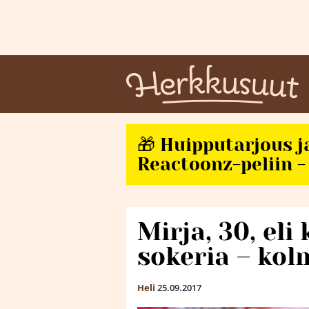
🎁 Huipputarjous j
Reactoonz-peliin - 
Mirja, 30, el
sokeria – kol
Heli
25.09.2017