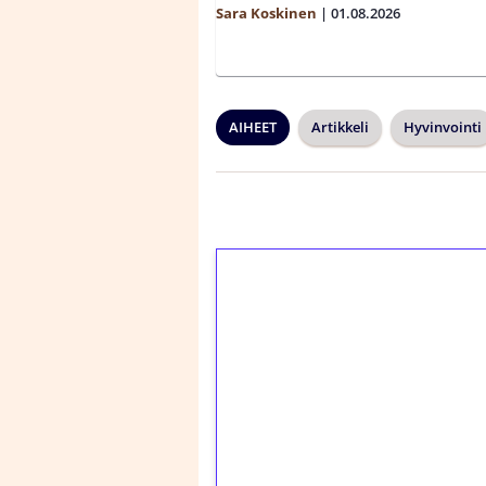
Sara Koskinen
|
01.08.2026
AIHEET
Artikkeli
Hyvinvointi
1€ = 10€ arvosta 
kierrätystä!
Talleta 1€
Saat heti 50 ilmaiskier
kierros)!
Ei kierrätysvaatimusta