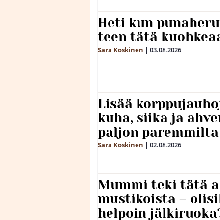
Heti kun punaheru
teen tätä kuohkea
Sara Koskinen
|
03.08.2026
Lisää korppujauho
kuha, siika ja ahv
paljon paremmilta
Sara Koskinen
|
02.08.2026
Mummi teki tätä a
mustikoista – olis
helpoin jälkiruoka