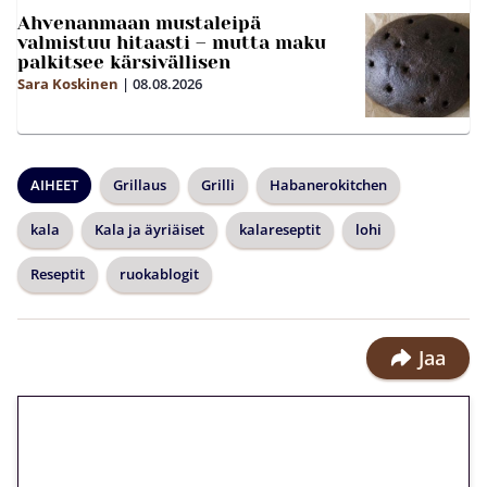
Ahvenanmaan mustaleipä
valmistuu hitaasti – mutta maku
palkitsee kärsivällisen
Sara Koskinen
|
08.08.2026
AIHEET
Grillaus
Grilli
Habanerokitchen
kala
Kala ja äyriäiset
kalareseptit
lohi
Reseptit
ruokablogit
Jaa
🎁 Huipputarjous jatkuu: 10
euron kierrätysvapaa