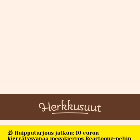
🎁 Huipputarjous jatkuu: 10 euron
kierrätysvapaa megakierros Reactoonz-peliin