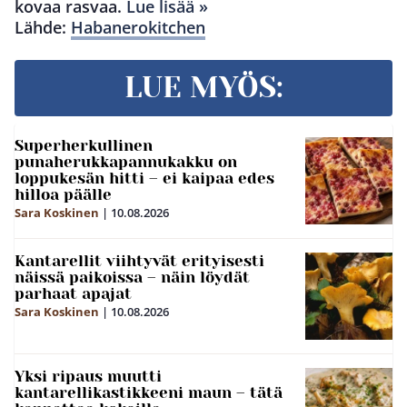
kovaa rasvaa.
Lue lisää »
Lähde:
Habanerokitchen
LUE MYÖS:
Superherkullinen
punaherukkapannukakku on
loppukesän hitti – ei kaipaa edes
hilloa päälle
Sara Koskinen
|
10.08.2026
Kantarellit viihtyvät erityisesti
näissä paikoissa – näin löydät
parhaat apajat
Sara Koskinen
|
10.08.2026
Yksi ripaus muutti
kantarellikastikkeeni maun – tätä