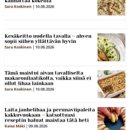
kannattaa kokeilla
Sara Koskinen
|
10.08.2026
Kesäkeitto uudella tavalla – ahven
sopii siihen yllättävän hyvin
Sara Koskinen
|
10.08.2026
Tämä maistui aivan tavalliselta
makaronilaatikolta, vaikka siinä ei
ollut lihaa lainkaan
Sara Koskinen
|
10.08.2026
Laita jauhelihaa ja perunaviipaleita
kakkuvuokaan – katsottuasi
reseptin haluat maistaa tätä heti
Kaisa Mäki
|
09.08.2026