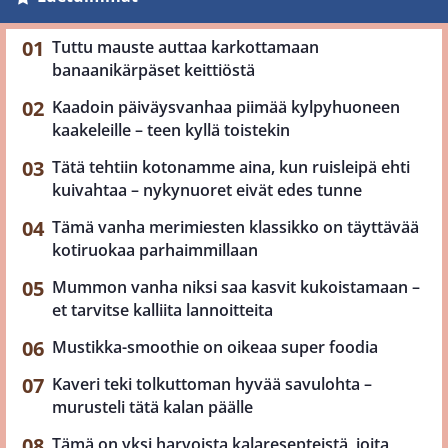
Tuttu mauste auttaa karkottamaan
banaanikärpäset keittiöstä
Kaadoin päiväysvanhaa piimää kylpyhuoneen
kaakeleille – teen kyllä toistekin
Tätä tehtiin kotonamme aina, kun ruisleipä ehti
kuivahtaa – nykynuoret eivät edes tunne
Tämä vanha merimiesten klassikko on täyttävää
kotiruokaa parhaimmillaan
Mummon vanha niksi saa kasvit kukoistamaan –
et tarvitse kalliita lannoitteita
Mustikka-smoothie on oikeaa super foodia
Kaveri teki tolkuttoman hyvää savulohta –
murusteli tätä kalan päälle
Tämä on yksi harvoista kalaresepteistä, joita