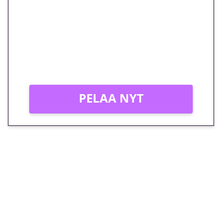
megakierros Reactoonz-
peliin – vain 1 eurolla!
Peli: Reactoonz
Vain uusille asiakkaille!
PELAA NYT