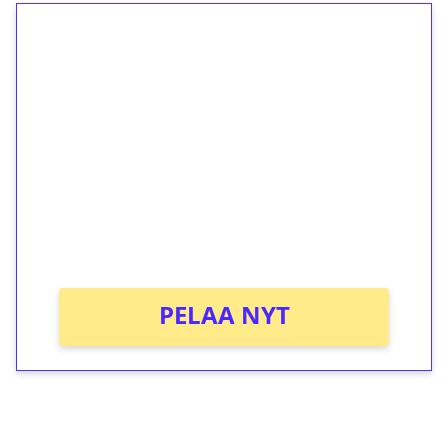
1€ = 10€ arvosta
ilmaiskierroksia ilman
kierrätystä!
Talleta 1€
Saat heti 50 ilmaiskierrosta Tuohi
1000 -peliin (arvo 0,20€ per kierros)!
Ei kierrätysvaatimusta!
PELAA NYT