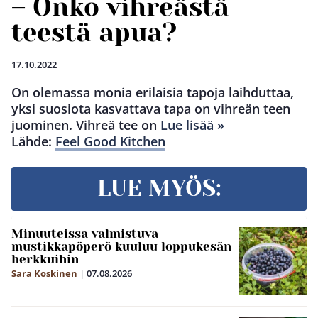
– Onko vihreästä
teestä apua?
17.10.2022
On olemassa monia erilaisia tapoja laihduttaa,
yksi suosiota kasvattava tapa on vihreän teen
juominen. Vihreä tee on
Lue lisää »
Lähde:
Feel Good Kitchen
LUE MYÖS:
Minuuteissa valmistuva
mustikkapöperö kuuluu loppukesän
herkkuihin
Sara Koskinen
|
07.08.2026