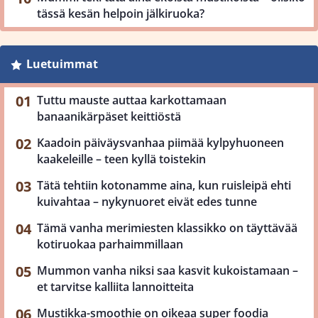
tässä kesän helpoin jälkiruoka?
Luetuimmat
Tuttu mauste auttaa karkottamaan
banaanikärpäset keittiöstä
Kaadoin päiväysvanhaa piimää kylpyhuoneen
kaakeleille – teen kyllä toistekin
Tätä tehtiin kotonamme aina, kun ruisleipä ehti
kuivahtaa – nykynuoret eivät edes tunne
Tämä vanha merimiesten klassikko on täyttävää
kotiruokaa parhaimmillaan
Mummon vanha niksi saa kasvit kukoistamaan –
et tarvitse kalliita lannoitteita
Mustikka-smoothie on oikeaa super foodia