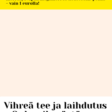
- vain 1 eurolla!
Vihreä tee ja laihdutus