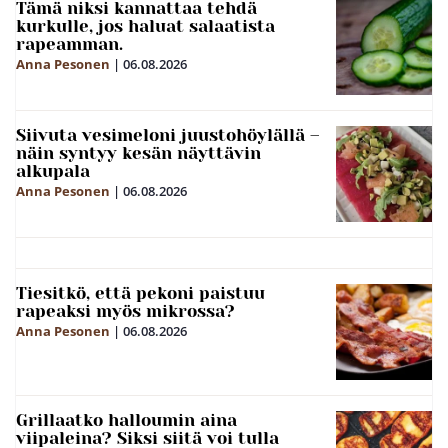
Tämä niksi kannattaa tehdä
kurkulle, jos haluat salaatista
rapeamman.
Anna Pesonen
|
06.08.2026
Siivuta vesimeloni juustohöylällä –
näin syntyy kesän näyttävin
alkupala
Anna Pesonen
|
06.08.2026
Tiesitkö, että pekoni paistuu
rapeaksi myös mikrossa?
Anna Pesonen
|
06.08.2026
Grillaatko halloumin aina
viipaleina? Siksi siitä voi tulla