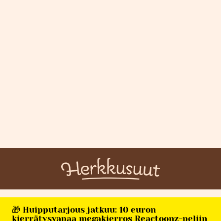
🎁 Huipputarjous jatkuu: 10 euron
kierrätysvapaa megakierros Reactoonz-peliin