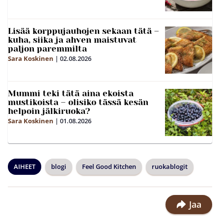
Lisää korppujauhojen sekaan tätä –
kuha, siika ja ahven maistuvat
paljon paremmilta
Sara Koskinen
|
02.08.2026
Mummi teki tätä aina ekoista
mustikoista – olisiko tässä kesän
helpoin jälkiruoka?
Sara Koskinen
|
01.08.2026
AIHEET
blogi
Feel Good Kitchen
ruokablogit
Jaa