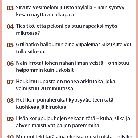
Siivuta vesimeloni juustohöylällä – näin syntyy
kesän näyttävin alkupala
Tiesitkö, että pekoni paistuu rapeaksi myös
mikrossa?
Grillaatko halloumin aina viipaleina? Siksi siitä voi
tulla sitkeää.
Näin irrotat lohen nahan ilman veistä – onnistuu
helpommin kuin uskoisit
Haukimurupasta on nopea arkiruoka, joka
valmistuu 20 minuutissa
Heti kun punaherukat kypsyvät, teen tätä
kuohkeaa jälkiruokaa
Lisää korppujauhojen sekaan tätä – kuha, siika ja
ahven maistuvat paljon paremmilta
Mummi teki tätä aina ekoista mustikoista – olisiko