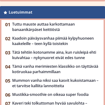
Luetuimmat
Tuttu mauste auttaa karkottamaan
banaanikärpäset keittiöstä
Kaadoin päiväysvanhaa piimää kylpyhuoneen
kaakeleille – teen kyllä toistekin
Tätä tehtiin kotonamme aina, kun ruisleipä ehti
kuivahtaa – nykynuoret eivät edes tunne
Tämä vanha merimiesten klassikko on täyttävää
kotiruokaa parhaimmillaan
Mummon vanha niksi saa kasvit kukoistamaan –
et tarvitse kalliita lannoitteita
Mustikka-smoothie on oikeaa super foodia
Kaveri teki tolkuttoman hyvää savulohta –