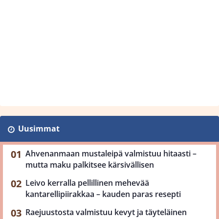
Uusimmat
Ahvenanmaan mustaleipä valmistuu hitaasti –
mutta maku palkitsee kärsivällisen
Leivo kerralla pellillinen mehevää
kantarellipiirakkaa – kauden paras resepti
Raejuustosta valmistuu kevyt ja täyteläinen