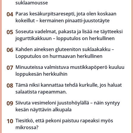
suklaamousse
Paras kesäkurpitsaresepti, jota olen koskaan
kokeillut – kermainen pinaatti-juustotäyte
Soseuta vadelmat, pakasta ja lisää ne täytteeksi
jogurttikakkuun – lopputulos on herkullinen
Kahden aineksen gluteeniton suklaakakku –
Lopputulos on hurmaavan herkullinen
Minuuteissa valmistuva mustikkapöperö kuuluu
loppukesän herkkuihin
Tämä niksi kannattaa tehdä kurkulle, jos haluat
salaatista rapeamman.
Siivuta vesimeloni juustohöylällä – näin syntyy
kesän näyttävin alkupala
Tiesitkö, että pekoni paistuu rapeaksi myös
mikrossa?