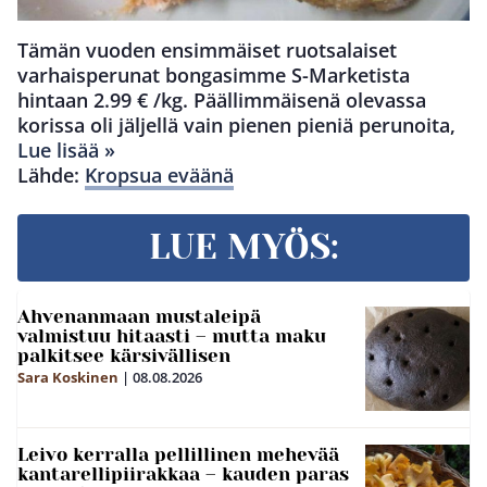
Tämän vuoden ensimmäiset ruotsalaiset
varhaisperunat bongasimme S-Marketista
hintaan 2.99 € /kg. Päällimmäisenä olevassa
korissa oli jäljellä vain pienen pieniä perunoita,
Lue lisää »
Lähde:
Kropsua eväänä
LUE MYÖS:
Ahvenanmaan mustaleipä
valmistuu hitaasti – mutta maku
palkitsee kärsivällisen
Sara Koskinen
|
08.08.2026
Leivo kerralla pellillinen mehevää
kantarellipiirakkaa – kauden paras