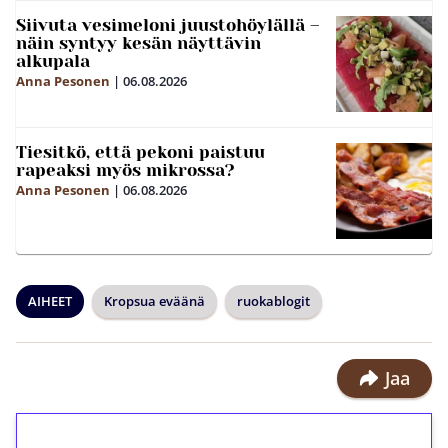
Siivuta vesimeloni juustohöylällä –
näin syntyy kesän näyttävin
alkupala
Anna Pesonen
|
06.08.2026
Tiesitkö, että pekoni paistuu
rapeaksi myös mikrossa?
Anna Pesonen
|
06.08.2026
AIHEET
Kropsua eväänä
ruokablogit
Jaa