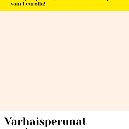
- vain 1 eurolla!
Varhaisperunat