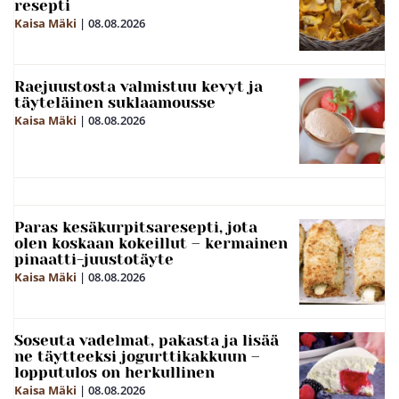
resepti
Kaisa Mäki
|
08.08.2026
Raejuustosta valmistuu kevyt ja
täyteläinen suklaamousse
Kaisa Mäki
|
08.08.2026
Paras kesäkurpitsaresepti, jota
olen koskaan kokeillut – kermainen
pinaatti-juustotäyte
Kaisa Mäki
|
08.08.2026
Soseuta vadelmat, pakasta ja lisää
ne täytteeksi jogurttikakkuun –
lopputulos on herkullinen
Kaisa Mäki
|
08.08.2026