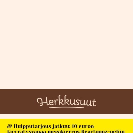
🎁 Huipputarjous jatkuu: 10 euron
kierrätysvapaa megakierros Reactoonz-peliin