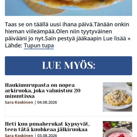
Taas se on täällä uusi ihana päivä.Tänään onkin
hieman viileämpää.Olen niin tyytyväinen
päivääni jo nyt.Sain pestyä jääkaapin
Lue lisää »
Lähde:
Tupun tupa
LUE MYÖS:
Haukimurupasta on nopea
arkiruoka, joka valmistuu 20
minuutissa
Sara Koskinen
|
04.08.2026
Heti kun punaherukat kypsyvät,
teen tätä kuohkeaa jälkiruokaa
Sara Koskinen
|
03.08.2026