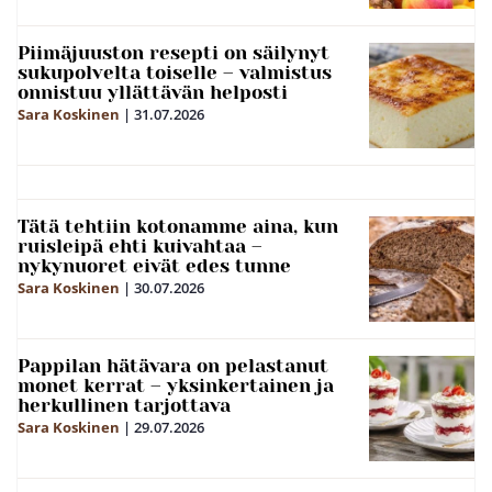
Piimäjuuston resepti on säilynyt
sukupolvelta toiselle – valmistus
onnistuu yllättävän helposti
Sara Koskinen
|
31.07.2026
Tätä tehtiin kotonamme aina, kun
ruisleipä ehti kuivahtaa –
nykynuoret eivät edes tunne
Sara Koskinen
|
30.07.2026
Pappilan hätävara on pelastanut
monet kerrat – yksinkertainen ja
herkullinen tarjottava
Sara Koskinen
|
29.07.2026