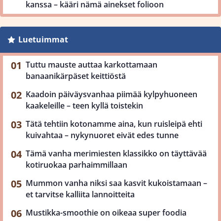
kanssa – kääri nämä ainekset folioon
Luetuimmat
Tuttu mauste auttaa karkottamaan
banaanikärpäset keittiöstä
Kaadoin päiväysvanhaa piimää kylpyhuoneen
kaakeleille – teen kyllä toistekin
Tätä tehtiin kotonamme aina, kun ruisleipä ehti
kuivahtaa – nykynuoret eivät edes tunne
Tämä vanha merimiesten klassikko on täyttävää
kotiruokaa parhaimmillaan
Mummon vanha niksi saa kasvit kukoistamaan –
et tarvitse kalliita lannoitteita
Mustikka-smoothie on oikeaa super foodia