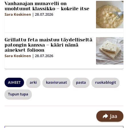
Vanhanajan munavelli on
unohtunut klassikko – kokeile itse
Sara Koskinen
|
28.07.2026
Grillattu feta maistuu täydelliseltä
patongin kanssa – kääri nämä
ainekset folioon
Sara Koskinen
|
28.07.2026
AIHEET
arki
kasvisruoat
pasta
ruokablogit
Tupun tupa
Jaa