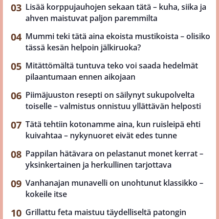
Lisää korppujauhojen sekaan tätä – kuha, siika ja
ahven maistuvat paljon paremmilta
Mummi teki tätä aina ekoista mustikoista – olisiko
tässä kesän helpoin jälkiruoka?
Mitättömältä tuntuva teko voi saada hedelmät
pilaantumaan ennen aikojaan
Piimäjuuston resepti on säilynyt sukupolvelta
toiselle – valmistus onnistuu yllättävän helposti
Tätä tehtiin kotonamme aina, kun ruisleipä ehti
kuivahtaa – nykynuoret eivät edes tunne
Pappilan hätävara on pelastanut monet kerrat –
yksinkertainen ja herkullinen tarjottava
Vanhanajan munavelli on unohtunut klassikko –
kokeile itse
Grillattu feta maistuu täydelliseltä patongin