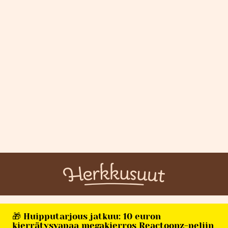
🎁 Huipputarjous jatkuu: 10 euron
kierrätysvapaa megakierros Reactoonz-peliin