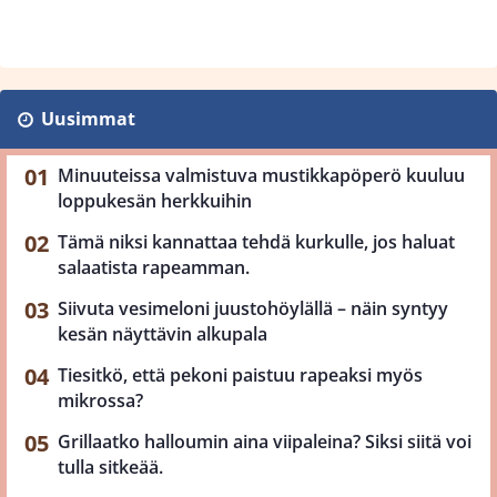
Uusimmat
Minuuteissa valmistuva mustikkapöperö kuuluu
loppukesän herkkuihin
Tämä niksi kannattaa tehdä kurkulle, jos haluat
salaatista rapeamman.
Siivuta vesimeloni juustohöylällä – näin syntyy
kesän näyttävin alkupala
Tiesitkö, että pekoni paistuu rapeaksi myös
mikrossa?
Grillaatko halloumin aina viipaleina? Siksi siitä voi
tulla sitkeää.