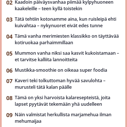
Kaadoin päiväysvanhaa piimää kylpyhuoneen
kaakeleille – teen kyllä toistekin
Tätä tehtiin kotonamme aina, kun ruisleipä ehti
kuivahtaa – nykynuoret eivät edes tunne
Tämä vanha merimiesten klassikko on täyttävää
kotiruokaa parhaimmillaan
Mummon vanha niksi saa kasvit kukoistamaan –
et tarvitse kalliita lannoitteita
Mustikka-smoothie on oikeaa super foodia
Kaveri teki tolkuttoman hyvää savulohta –
murusteli tätä kalan päälle
Tämä on yksi harvoista kalaresepteistä, joita
lapset pyytävät tekemään yhä uudelleen
Näin valmistat herkullista marjamehua ilman
mehumaijaa