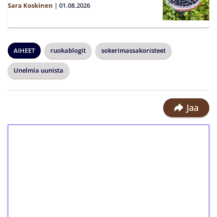
Sara Koskinen
|
01.08.2026
AIHEET
ruokablogit
sokerimassakoristeet
Unelmia uunista
Jaa
1€ = 10€ arvosta
ilmaiskierroksia ilman
kierrätystä!
Talleta 1€
Saat heti 50 ilmaiskierrosta Tuohi