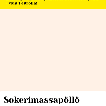
- vain 1 eurolla!
Sokerimassapöllö