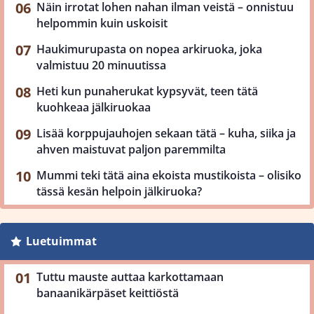
Näin irrotat lohen nahan ilman veistä – onnistuu
helpommin kuin uskoisit
Haukimurupasta on nopea arkiruoka, joka
valmistuu 20 minuutissa
Heti kun punaherukat kypsyvät, teen tätä
kuohkeaa jälkiruokaa
Lisää korppujauhojen sekaan tätä – kuha, siika ja
ahven maistuvat paljon paremmilta
Mummi teki tätä aina ekoista mustikoista – olisiko
tässä kesän helpoin jälkiruoka?
Luetuimmat
Tuttu mauste auttaa karkottamaan
banaanikärpäset keittiöstä