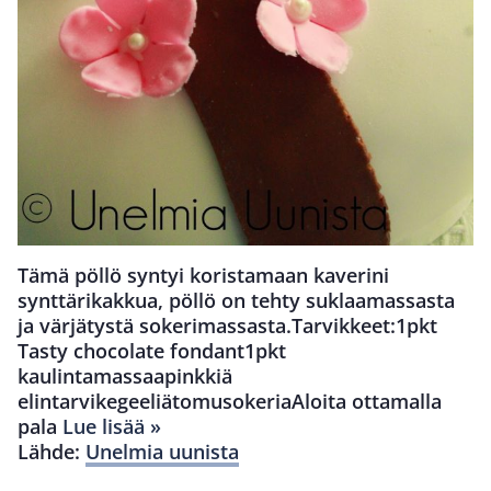
Tämä pöllö syntyi koristamaan kaverini
synttärikakkua, pöllö on tehty suklaamassasta
ja värjätystä sokerimassasta.Tarvikkeet:1pkt
Tasty chocolate fondant1pkt
kaulintamassaapinkkiä
elintarvikegeeliätomusokeriaAloita ottamalla
pala
Lue lisää »
Lähde:
Unelmia uunista