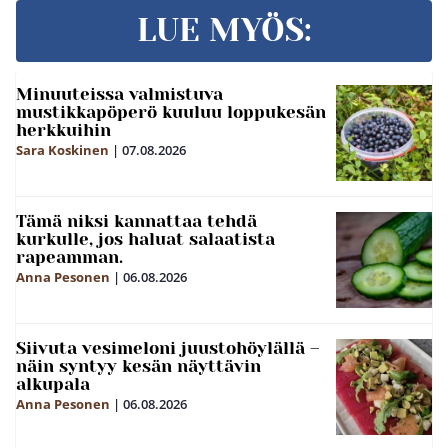
LUE MYÖS:
Minuuteissa valmistuva
mustikkapöperö kuuluu loppukesän
herkkuihin
Sara Koskinen
|
07.08.2026
Tämä niksi kannattaa tehdä
kurkulle, jos haluat salaatista
rapeamman.
Anna Pesonen
|
06.08.2026
Siivuta vesimeloni juustohöylällä –
näin syntyy kesän näyttävin
alkupala
Anna Pesonen
|
06.08.2026