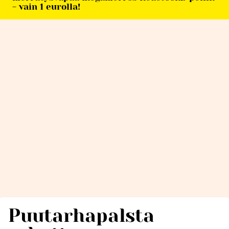
- vain 1 eurolla!
Puutarhapalsta