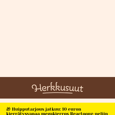
🎁 Huipputarjous jatkuu: 10 euron
kierrätysvapaa megakierros Reactoonz-peliin