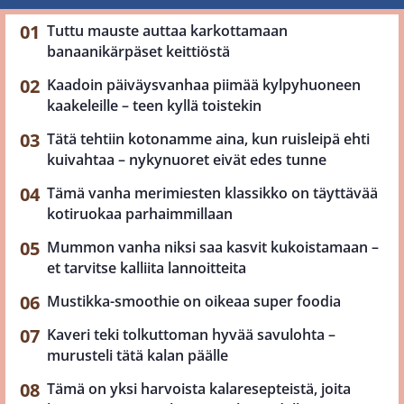
Tuttu mauste auttaa karkottamaan
banaanikärpäset keittiöstä
Kaadoin päiväysvanhaa piimää kylpyhuoneen
kaakeleille – teen kyllä toistekin
Tätä tehtiin kotonamme aina, kun ruisleipä ehti
kuivahtaa – nykynuoret eivät edes tunne
Tämä vanha merimiesten klassikko on täyttävää
kotiruokaa parhaimmillaan
Mummon vanha niksi saa kasvit kukoistamaan –
et tarvitse kalliita lannoitteita
Mustikka-smoothie on oikeaa super foodia
Kaveri teki tolkuttoman hyvää savulohta –
murusteli tätä kalan päälle
Tämä on yksi harvoista kalaresepteistä, joita