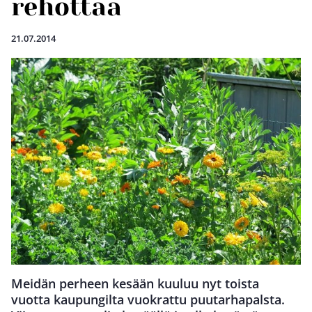
rehottaa
21.07.2014
Meidän perheen kesään kuuluu nyt toista
vuotta kaupungilta vuokrattu puutarhapalsta.