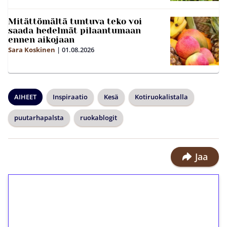
Mitättömältä tuntuva teko voi
saada hedelmät pilaantumaan
ennen aikojaan
Sara Koskinen
|
01.08.2026
AIHEET
Inspiraatio
Kesä
Kotiruokalistalla
puutarhapalsta
ruokablogit
Jaa
1€ = 10€ arvosta
ilmaiskierroksia ilman
kierrätystä!