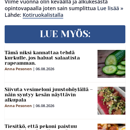
Viime vuonna olin keväällä ja alkukesästä
opintovapaalla joten sain sumplittua
Lue lisää »
Lähde:
Kotiruokalistalla
LUE MYÖS:
Tämä niksi kannattaa tehdä
kurkulle, jos haluat salaatista
rapeamman.
Anna Pesonen
|
06.08.2026
Siivuta vesimeloni juustohöylällä –
näin syntyy kesän näyttävin
alkupala
Anna Pesonen
|
06.08.2026
Tiesitkö, että pekoni paistuu