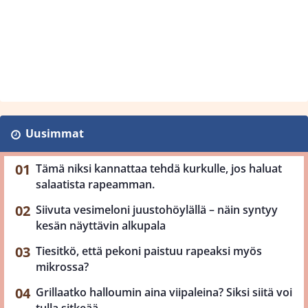
Uusimmat
Tämä niksi kannattaa tehdä kurkulle, jos haluat
salaatista rapeamman.
Siivuta vesimeloni juustohöylällä – näin syntyy
kesän näyttävin alkupala
Tiesitkö, että pekoni paistuu rapeaksi myös
mikrossa?
Grillaatko halloumin aina viipaleina? Siksi siitä voi
tulla sitkeää.