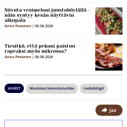
Siivuta vesimeloni juustohöylällä –
näin syntyy kesän näyttävin
alkupala
Anna Pesonen
|
06.08.2026
Tiesitkö, että pekoni paistuu
rapeaksi myös mikrossa?
Anna Pesonen
|
06.08.2026
AIHEET
Mamman leivontanurkka
ruokablogit
Jaa