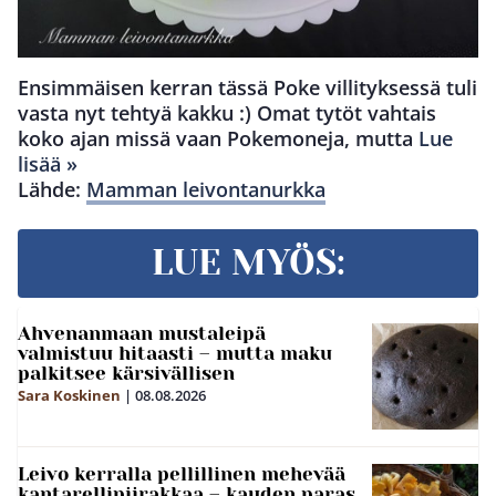
Ensimmäisen kerran tässä Poke villityksessä tuli
vasta nyt tehtyä kakku :) Omat tytöt vahtais
koko ajan missä vaan Pokemoneja, mutta
Lue
lisää »
Lähde:
Mamman leivontanurkka
LUE MYÖS:
Ahvenanmaan mustaleipä
valmistuu hitaasti – mutta maku
palkitsee kärsivällisen
Sara Koskinen
|
08.08.2026
Leivo kerralla pellillinen mehevää
kantarellipiirakkaa – kauden paras