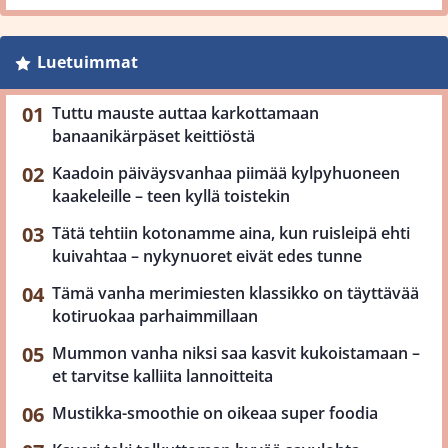
Luetuimmat
Tuttu mauste auttaa karkottamaan
banaanikärpäset keittiöstä
Kaadoin päiväysvanhaa piimää kylpyhuoneen
kaakeleille – teen kyllä toistekin
Tätä tehtiin kotonamme aina, kun ruisleipä ehti
kuivahtaa – nykynuoret eivät edes tunne
Tämä vanha merimiesten klassikko on täyttävää
kotiruokaa parhaimmillaan
Mummon vanha niksi saa kasvit kukoistamaan –
et tarvitse kalliita lannoitteita
Mustikka-smoothie on oikeaa super foodia