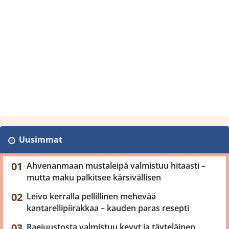
Uusimmat
Ahvenanmaan mustaleipä valmistuu hitaasti –
mutta maku palkitsee kärsivällisen
Leivo kerralla pellillinen mehevää
kantarellipiirakkaa – kauden paras resepti
Raejuustosta valmistuu kevyt ja täyteläinen