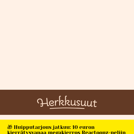
🎁 Huipputarjous jatkuu: 10 euron
kierrätysvapaa megakierros Reactoonz-peliin