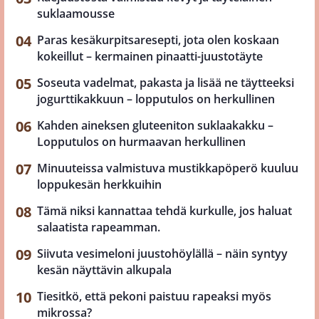
suklaamousse
Paras kesäkurpitsaresepti, jota olen koskaan
kokeillut – kermainen pinaatti-juustotäyte
Soseuta vadelmat, pakasta ja lisää ne täytteeksi
jogurttikakkuun – lopputulos on herkullinen
Kahden aineksen gluteeniton suklaakakku –
Lopputulos on hurmaavan herkullinen
Minuuteissa valmistuva mustikkapöperö kuuluu
loppukesän herkkuihin
Tämä niksi kannattaa tehdä kurkulle, jos haluat
salaatista rapeamman.
Siivuta vesimeloni juustohöylällä – näin syntyy
kesän näyttävin alkupala
Tiesitkö, että pekoni paistuu rapeaksi myös
mikrossa?