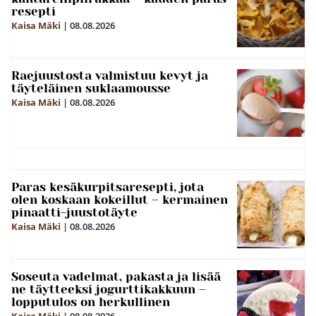
resepti
Kaisa Mäki
|
08.08.2026
Raejuustosta valmistuu kevyt ja
täyteläinen suklaamousse
Kaisa Mäki
|
08.08.2026
Paras kesäkurpitsaresepti, jota
olen koskaan kokeillut – kermainen
pinaatti-juustotäyte
Kaisa Mäki
|
08.08.2026
Soseuta vadelmat, pakasta ja lisää
ne täytteeksi jogurttikakkuun –
lopputulos on herkullinen
Kaisa Mäki
|
08.08.2026