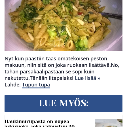
Nyt kun päästiin taas omatekoisen peston
makuun, niin sitä on joka ruokaan lisättävä.No,
tähän parsakaalipastaan se sopi kuin
nakutettu.Tänään iltapalaksi
Lue lisää »
Lähde:
Tupun tupa
LUE MYÖS:
Haukimurupasta on nopea
arkiruoka, joka valmistuu 20