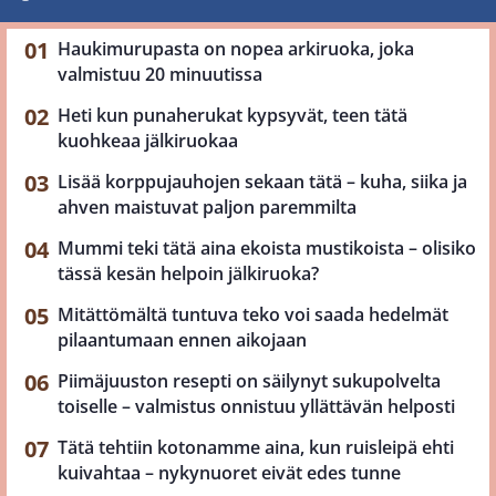
Haukimurupasta on nopea arkiruoka, joka
valmistuu 20 minuutissa
Heti kun punaherukat kypsyvät, teen tätä
kuohkeaa jälkiruokaa
Lisää korppujauhojen sekaan tätä – kuha, siika ja
ahven maistuvat paljon paremmilta
Mummi teki tätä aina ekoista mustikoista – olisiko
tässä kesän helpoin jälkiruoka?
Mitättömältä tuntuva teko voi saada hedelmät
pilaantumaan ennen aikojaan
Piimäjuuston resepti on säilynyt sukupolvelta
toiselle – valmistus onnistuu yllättävän helposti
Tätä tehtiin kotonamme aina, kun ruisleipä ehti
kuivahtaa – nykynuoret eivät edes tunne