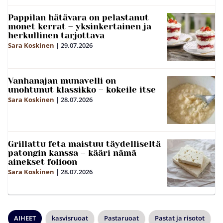
Pappilan hätävara on pelastanut
monet kerrat – yksinkertainen ja
herkullinen tarjottava
Sara Koskinen
|
29.07.2026
Vanhanajan munavelli on
unohtunut klassikko – kokeile itse
Sara Koskinen
|
28.07.2026
Grillattu feta maistuu täydelliseltä
patongin kanssa – kääri nämä
ainekset folioon
Sara Koskinen
|
28.07.2026
AIHEET
kasvisruoat
Pastaruoat
Pastat ja risotot