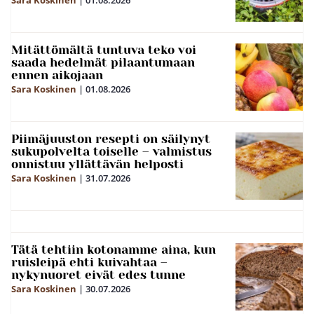
Mitättömältä tuntuva teko voi
saada hedelmät pilaantumaan
ennen aikojaan
Sara Koskinen
|
01.08.2026
Piimäjuuston resepti on säilynyt
sukupolvelta toiselle – valmistus
onnistuu yllättävän helposti
Sara Koskinen
|
31.07.2026
Tätä tehtiin kotonamme aina, kun
ruisleipä ehti kuivahtaa –
nykynuoret eivät edes tunne
Sara Koskinen
|
30.07.2026