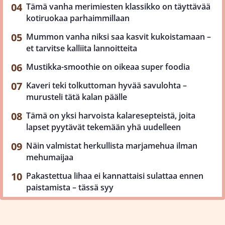
Tämä vanha merimiesten klassikko on täyttävää
kotiruokaa parhaimmillaan
Mummon vanha niksi saa kasvit kukoistamaan –
et tarvitse kalliita lannoitteita
Mustikka-smoothie on oikeaa super foodia
Kaveri teki tolkuttoman hyvää savulohta –
murusteli tätä kalan päälle
Tämä on yksi harvoista kalaresepteistä, joita
lapset pyytävät tekemään yhä uudelleen
Näin valmistat herkullista marjamehua ilman
mehumaijaa
Pakastettua lihaa ei kannattaisi sulattaa ennen
paistamista – tässä syy