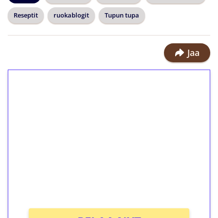
Reseptit
ruokablogit
Tupun tupa
Jaa
1€ = 10€ arvosta
ilmaiskierroksia ilman
kierrätystä!
Talleta 1€
Saat heti 50 ilmaiskierrosta Tuohi
1000 -peliin (arvo 0,20€ per kierros)!
Ei kierrätysvaatimusta!