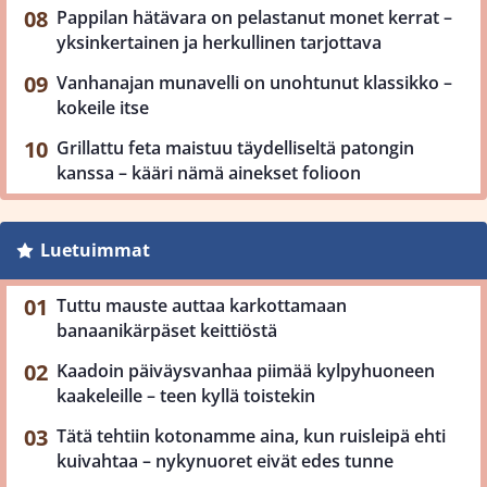
Pappilan hätävara on pelastanut monet kerrat –
yksinkertainen ja herkullinen tarjottava
Vanhanajan munavelli on unohtunut klassikko –
kokeile itse
Grillattu feta maistuu täydelliseltä patongin
kanssa – kääri nämä ainekset folioon
Luetuimmat
Tuttu mauste auttaa karkottamaan
banaanikärpäset keittiöstä
Kaadoin päiväysvanhaa piimää kylpyhuoneen
kaakeleille – teen kyllä toistekin
Tätä tehtiin kotonamme aina, kun ruisleipä ehti
kuivahtaa – nykynuoret eivät edes tunne