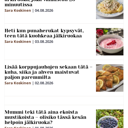
minuutissa
Sara Koskinen
|
04.08.2026
Heti kun punaherukat kypsyvät,
teen tätä kuohkeaa jälkiruokaa
Sara Koskinen
|
03.08.2026
Lisää korppujauhojen sekaan tätä –
kuha, siika ja ahven maistuvat
paljon paremmilta
Sara Koskinen
|
02.08.2026
Mummi teki tätä aina ekoista
mustikoista – olisiko tässä kesän
helpoin jälkiruoka?
Sara Koskinen
|
01.08.2026