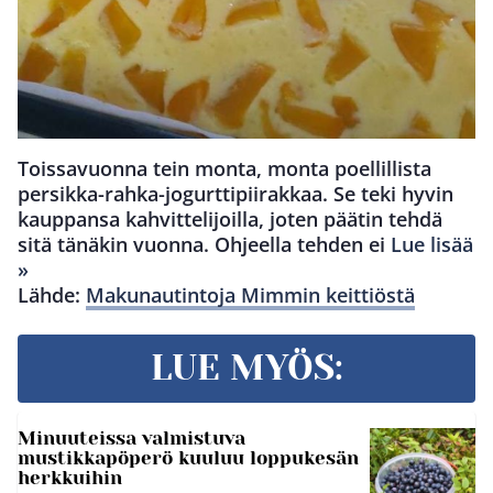
Toissavuonna tein monta, monta poellillista
persikka-rahka-jogurttipiirakkaa. Se teki hyvin
kauppansa kahvittelijoilla, joten päätin tehdä
sitä tänäkin vuonna. Ohjeella tehden ei
Lue lisää
»
Lähde:
Makunautintoja Mimmin keittiöstä
LUE MYÖS:
Minuuteissa valmistuva
mustikkapöperö kuuluu loppukesän
herkkuihin