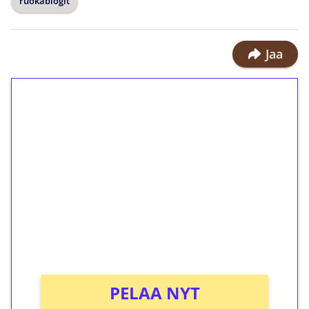
ruokablogit
Jaa
1€ = 10€ arvosta
ilmaiskierroksia ilman
kierrätystä!
Talleta 1€
Saat heti 50 ilmaiskierrosta Tuohi
1000 -peliin (arvo 0,20€ per kierros)!
Ei kierrätysvaatimusta!
PELAA NYT