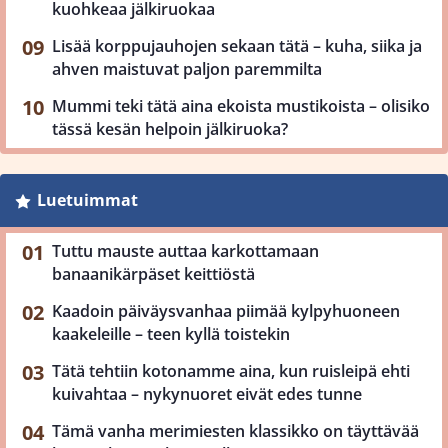
kuohkeaa jälkiruokaa
Lisää korppujauhojen sekaan tätä – kuha, siika ja
ahven maistuvat paljon paremmilta
Mummi teki tätä aina ekoista mustikoista – olisiko
tässä kesän helpoin jälkiruoka?
Luetuimmat
Tuttu mauste auttaa karkottamaan
banaanikärpäset keittiöstä
Kaadoin päiväysvanhaa piimää kylpyhuoneen
kaakeleille – teen kyllä toistekin
Tätä tehtiin kotonamme aina, kun ruisleipä ehti
kuivahtaa – nykynuoret eivät edes tunne
Tämä vanha merimiesten klassikko on täyttävää