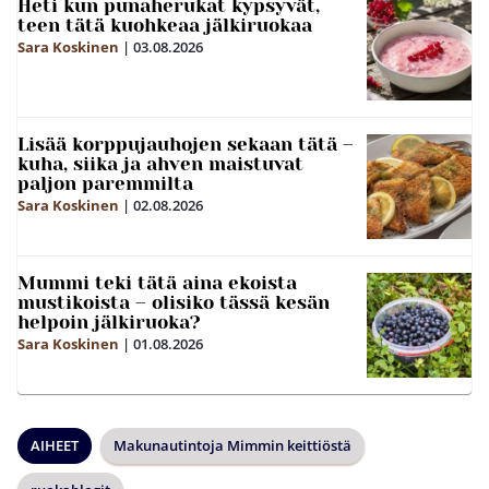
Heti kun punaherukat kypsyvät,
teen tätä kuohkeaa jälkiruokaa
Sara Koskinen
|
03.08.2026
Lisää korppujauhojen sekaan tätä –
kuha, siika ja ahven maistuvat
paljon paremmilta
Sara Koskinen
|
02.08.2026
Mummi teki tätä aina ekoista
mustikoista – olisiko tässä kesän
helpoin jälkiruoka?
Sara Koskinen
|
01.08.2026
AIHEET
Makunautintoja Mimmin keittiöstä