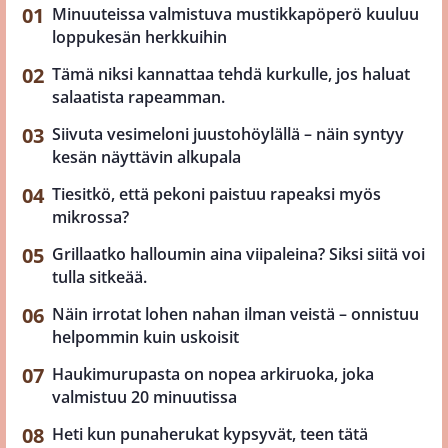
Minuuteissa valmistuva mustikkapöperö kuuluu
loppukesän herkkuihin
Tämä niksi kannattaa tehdä kurkulle, jos haluat
salaatista rapeamman.
Siivuta vesimeloni juustohöylällä – näin syntyy
kesän näyttävin alkupala
Tiesitkö, että pekoni paistuu rapeaksi myös
mikrossa?
Grillaatko halloumin aina viipaleina? Siksi siitä voi
tulla sitkeää.
Näin irrotat lohen nahan ilman veistä – onnistuu
helpommin kuin uskoisit
Haukimurupasta on nopea arkiruoka, joka
valmistuu 20 minuutissa
Heti kun punaherukat kypsyvät, teen tätä