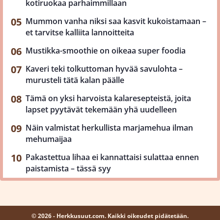
kotiruokaa parhaimmillaan
Mummon vanha niksi saa kasvit kukoistamaan –
et tarvitse kalliita lannoitteita
Mustikka-smoothie on oikeaa super foodia
Kaveri teki tolkuttoman hyvää savulohta –
murusteli tätä kalan päälle
Tämä on yksi harvoista kalaresepteistä, joita
lapset pyytävät tekemään yhä uudelleen
Näin valmistat herkullista marjamehua ilman
mehumaijaa
Pakastettua lihaa ei kannattaisi sulattaa ennen
paistamista – tässä syy
© 2026 - Herkkusuut.com. Kaikki oikeudet pidätetään.