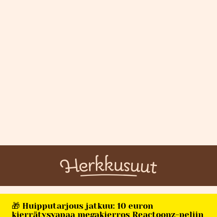
🎁 Huipputarjous jatkuu: 10 euron
kierrätysvapaa megakierros Reactoonz-peliin