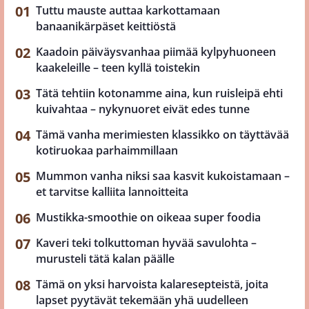
Tuttu mauste auttaa karkottamaan
banaanikärpäset keittiöstä
Kaadoin päiväysvanhaa piimää kylpyhuoneen
kaakeleille – teen kyllä toistekin
Tätä tehtiin kotonamme aina, kun ruisleipä ehti
kuivahtaa – nykynuoret eivät edes tunne
Tämä vanha merimiesten klassikko on täyttävää
kotiruokaa parhaimmillaan
Mummon vanha niksi saa kasvit kukoistamaan –
et tarvitse kalliita lannoitteita
Mustikka-smoothie on oikeaa super foodia
Kaveri teki tolkuttoman hyvää savulohta –
murusteli tätä kalan päälle
Tämä on yksi harvoista kalaresepteistä, joita
lapset pyytävät tekemään yhä uudelleen