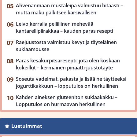
Ahvenanmaan mustaleipä valmistuu hitaasti –
mutta maku palkitsee kärsivällisen
Leivo kerralla pellillinen mehevää
kantarellipiirakkaa – kauden paras resepti
Raejuustosta valmistuu kevyt ja täyteläinen
suklaamousse
Paras kesäkurpitsaresepti, jota olen koskaan
kokeillut – kermainen pinaatti-juustotäyte
Soseuta vadelmat, pakasta ja lisää ne täytteeksi
jogurttikakkuun – lopputulos on herkullinen
Kahden aineksen gluteeniton suklaakakku –
Lopputulos on hurmaavan herkullinen
Luetuimmat