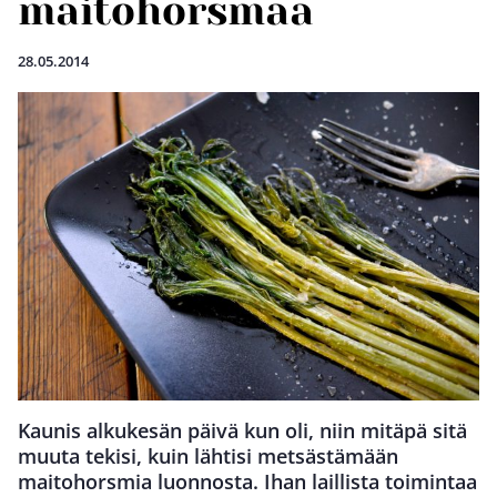
maitohorsmaa
28.05.2014
Kaunis alkukesän päivä kun oli, niin mitäpä sitä
muuta tekisi, kuin lähtisi metsästämään
maitohorsmia luonnosta. Ihan laillista toimintaa