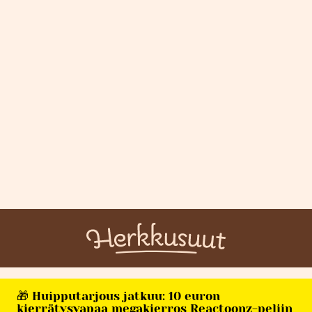
🎁 Huipputarjous jatkuu: 10 euron
kierrätysvapaa megakierros Reactoonz-peliin