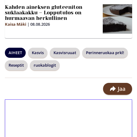
Kahden aineksen gluteeniton
suklaakakku – Lopputulos on
hurmaavan herkullinen
Kaisa Mäki
|
08.08.2026
AIHEET
Kasvis
Kasvisruuat
Perinneruokaa prkl!
Reseptit
ruokablogit
Jaa
1€ = 10€ arvosta
ilmaiskierroksia ilman
kierrätystä!