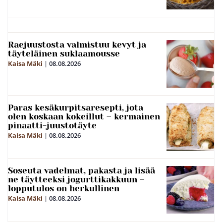
Raejuustosta valmistuu kevyt ja
täyteläinen suklaamousse
Kaisa Mäki
|
08.08.2026
Paras kesäkurpitsaresepti, jota
olen koskaan kokeillut – kermainen
pinaatti-juustotäyte
Kaisa Mäki
|
08.08.2026
Soseuta vadelmat, pakasta ja lisää
ne täytteeksi jogurttikakkuun –
lopputulos on herkullinen
Kaisa Mäki
|
08.08.2026