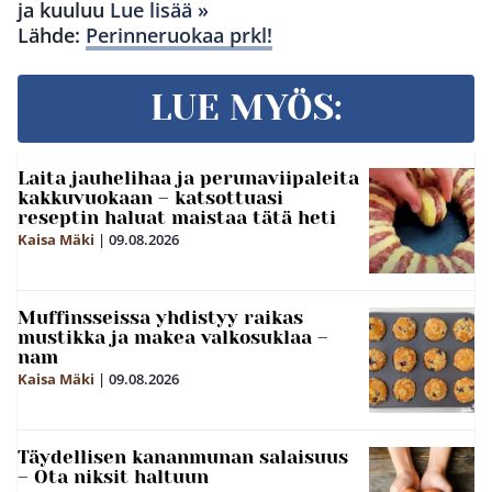
ja kuuluu
Lue lisää »
Lähde:
Perinneruokaa prkl!
LUE MYÖS:
Laita jauhelihaa ja perunaviipaleita
kakkuvuokaan – katsottuasi
reseptin haluat maistaa tätä heti
Kaisa Mäki
|
09.08.2026
Muffinsseissa yhdistyy raikas
mustikka ja makea valkosuklaa –
nam
Kaisa Mäki
|
09.08.2026
Täydellisen kananmunan salaisuus
– Ota niksit haltuun