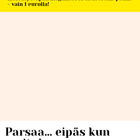
- vain 1 eurolla!
Parsaa… eipäs kun